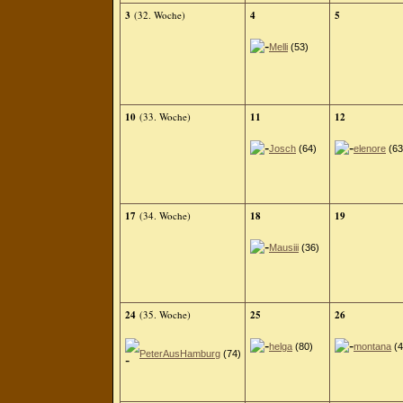
3
(32. Woche)
4
5
Melli
(53)
10
(33. Woche)
11
12
Josch
(64)
elenore
(63
17
(34. Woche)
18
19
Mausiii
(36)
24
(35. Woche)
25
26
helga
(80)
montana
(4
PeterAusHamburg
(74)