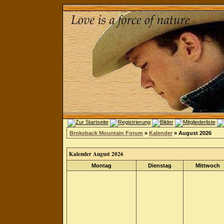
Brokeback Mountain Forum
»
Kalender
» August 2026
Kalender August 2026
Montag
Dienstag
Mittwoch