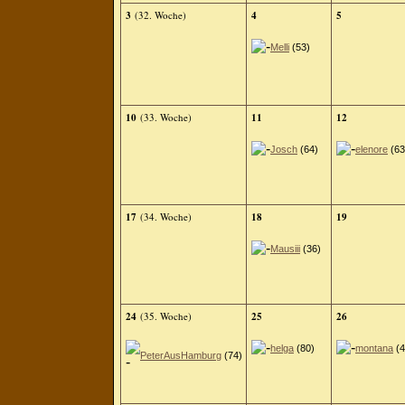
3
(32. Woche)
4
5
Melli
(53)
10
(33. Woche)
11
12
Josch
(64)
elenore
(63
17
(34. Woche)
18
19
Mausiii
(36)
24
(35. Woche)
25
26
helga
(80)
montana
(4
PeterAusHamburg
(74)