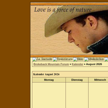
Brokeback Mountain Forum
»
Kalender
» August 2026
Kalender August 2026
Montag
Dienstag
Mittwoch