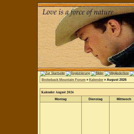
Brokeback Mountain Forum
»
Kalender
» August 2026
Kalender August 2026
Montag
Dienstag
Mittwoch