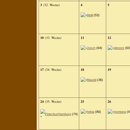
3
(32. Woche)
4
5
Melli
(53)
10
(33. Woche)
11
12
Josch
(64)
elenore
(63
17
(34. Woche)
18
19
Mausiii
(36)
24
(35. Woche)
25
26
helga
(80)
montana
(4
PeterAusHamburg
(74)