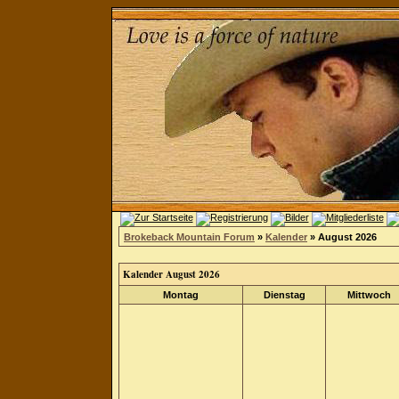
Brokeback Mountain Forum
»
Kalender
» August 2026
Kalender August 2026
Montag
Dienstag
Mittwoch