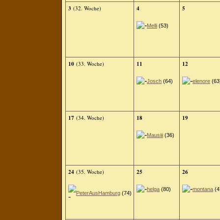
3
(32. Woche)
4
5
Melli
(53)
10
(33. Woche)
11
12
Josch
(64)
elenore
(63
17
(34. Woche)
18
19
Mausiii
(36)
24
(35. Woche)
25
26
helga
(80)
montana
(4
PeterAusHamburg
(74)