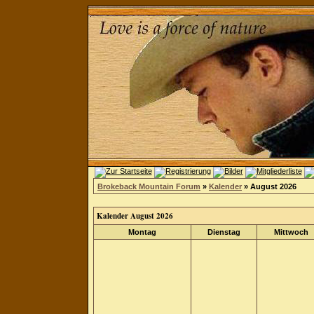
Brokeback Mountain Forum
»
Kalender
» August 2026
Kalender August 2026
Montag
Dienstag
Mittwoch