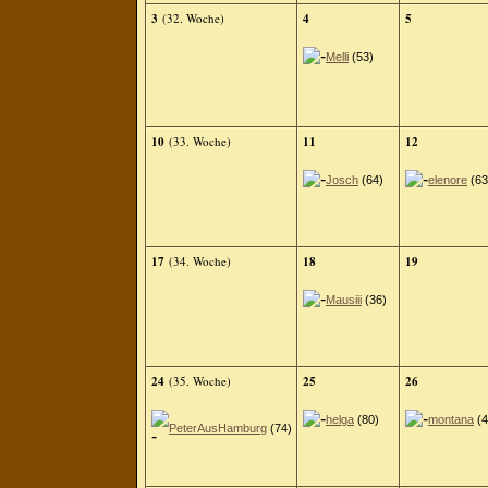
3
(32. Woche)
4
5
Melli
(53)
10
(33. Woche)
11
12
Josch
(64)
elenore
(63
17
(34. Woche)
18
19
Mausiii
(36)
24
(35. Woche)
25
26
helga
(80)
montana
(4
PeterAusHamburg
(74)