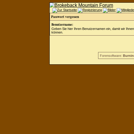
Passwort vergessen
Benutzername:
Geben Sie hier Ihren Benutzernamen ein, damit wir Ihne
können.
Forensoftware:
Burnin