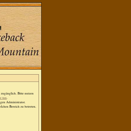
zugänglich. Bitte nutzen
er tun
.
igen Administrator.
lchen Bereich zu betreten.