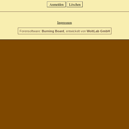
Impressum
Forensoftware:
Burning Board
, entwickelt von
WoltLab GmbH