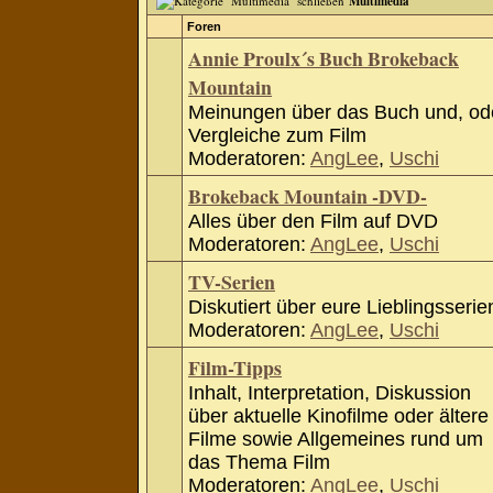
Multimedia
Foren
Annie Proulx´s Buch Brokeback
Mountain
Meinungen über das Buch und, od
Vergleiche zum Film
Moderatoren:
AngLee
,
Uschi
Brokeback Mountain -DVD-
Alles über den Film auf DVD
Moderatoren:
AngLee
,
Uschi
TV-Serien
Diskutiert über eure Lieblingsserie
Moderatoren:
AngLee
,
Uschi
Film-Tipps
Inhalt, Interpretation, Diskussion
über aktuelle Kinofilme oder ältere
Filme sowie Allgemeines rund um
das Thema Film
Moderatoren:
AngLee
,
Uschi