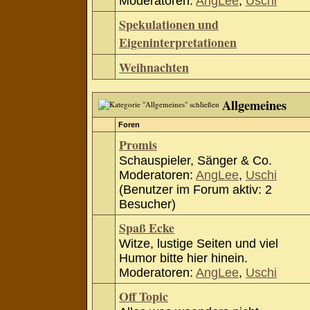
Moderatoren:
AngLee
,
Uschi
Spekulationen und
Eigeninterpretationen
Weihnachten
Allgemeines
Foren
Promis
Schauspieler, Sänger & Co.
Moderatoren:
AngLee
,
Uschi
(Benutzer im Forum aktiv: 2
Besucher)
Spaß Ecke
Witze, lustige Seiten und viel
Humor bitte hier hinein.
Moderatoren:
AngLee
,
Uschi
Off Topic