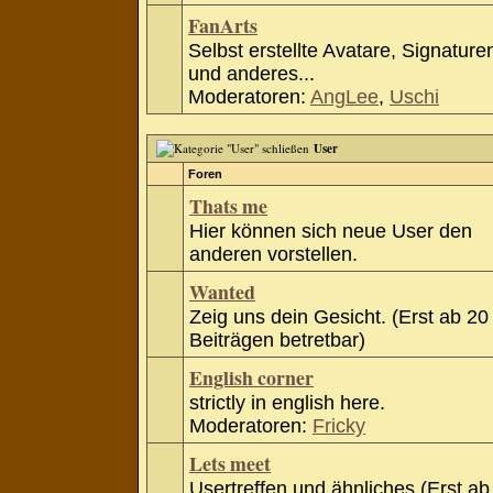
FanArts
Selbst erstellte Avatare, Signature
und anderes...
Moderatoren:
AngLee
,
Uschi
User
Foren
Thats me
Hier können sich neue User den
anderen vorstellen.
Wanted
Zeig uns dein Gesicht. (Erst ab 20
Beiträgen betretbar)
English corner
strictly in english here.
Moderatoren:
Fricky
Lets meet
Usertreffen und ähnliches (Erst ab