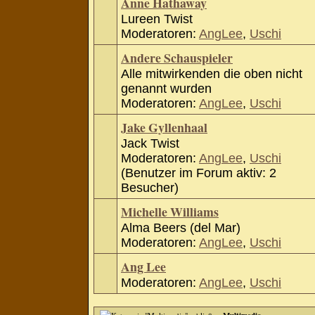
Anne Hathaway
Lureen Twist
Moderatoren:
AngLee
,
Uschi
Andere Schauspieler
Alle mitwirkenden die oben nicht
genannt wurden
Moderatoren:
AngLee
,
Uschi
Jake Gyllenhaal
Jack Twist
Moderatoren:
AngLee
,
Uschi
(Benutzer im Forum aktiv: 2
Besucher)
Michelle Williams
Alma Beers (del Mar)
Moderatoren:
AngLee
,
Uschi
Ang Lee
Moderatoren:
AngLee
,
Uschi