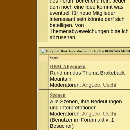
des Forum betreffend rein. Jeder
dem noch eine Idee kommt was
eventuell für neue Mitglieder
interessant sein könnte darf sich
beteiligen. Von
Themenabweweichungen bitte ich
abzusehen.
Brokeback Mount
Foren
BBM Allgemein
Rund um das Thema Brokeback
Mountain
Moderatoren:
AngLee
,
Uschi
Szenen
Alle Szenen, ihre Bedeutungen
und Interpretationen
Moderatoren:
AngLee
,
Uschi
(Benutzer im Forum aktiv: 1
Besucher)