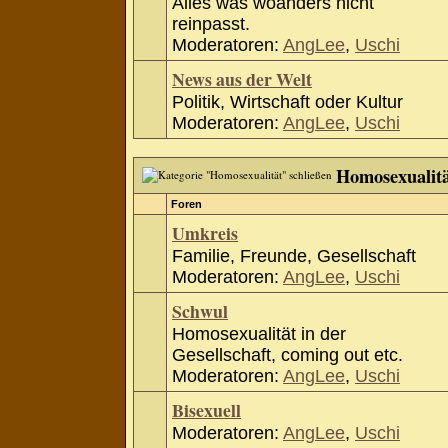
Alles was woanders nicht
reinpasst.
Moderatoren:
AngLee
,
Uschi
News aus der Welt
Politik, Wirtschaft oder Kultur
Moderatoren:
AngLee
,
Uschi
Homosexualit
Foren
Umkreis
Familie, Freunde, Gesellschaft
Moderatoren:
AngLee
,
Uschi
Schwul
Homosexualität in der
Gesellschaft, coming out etc.
Moderatoren:
AngLee
,
Uschi
Bisexuell
Moderatoren:
AngLee
,
Uschi