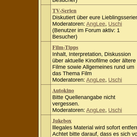
Besucher)
TV-Serien
Diskutiert über eure Lieblingsserie
Moderatoren:
AngLee
,
Uschi
(Benutzer im Forum aktiv: 1
Besucher)
Film-Tipps
Inhalt, Interpretation, Diskussion
über aktuelle Kinofilme oder ältere
Filme sowie Allgemeines rund um
das Thema Film
Moderatoren:
AngLee
,
Uschi
Autokino
Bitte Quellenangabe nicht
vergessen.
Moderatoren:
AngLee
,
Uschi
Jukebox
lllegales Material wird sofort entfer
Achtet bitte darauf, dass es sich v