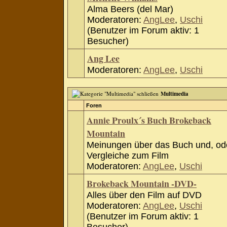
Alma Beers (del Mar)
Moderatoren:
AngLee
,
Uschi
(Benutzer im Forum aktiv: 1
Besucher)
Ang Lee
Moderatoren:
AngLee
,
Uschi
Multimedia
Foren
Annie Proulx´s Buch Brokeback
Mountain
Meinungen über das Buch und, od
Vergleiche zum Film
Moderatoren:
AngLee
,
Uschi
Brokeback Mountain -DVD-
Alles über den Film auf DVD
Moderatoren:
AngLee
,
Uschi
(Benutzer im Forum aktiv: 1