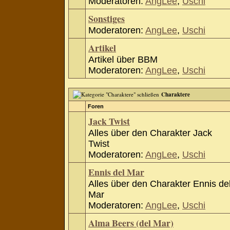
Moderatoren:
AngLee
,
Uschi
Sonstiges
Moderatoren:
AngLee
,
Uschi
Artikel
Artikel über BBM
Moderatoren:
AngLee
,
Uschi
Charaktere
Foren
Jack Twist
Alles über den Charakter Jack
Twist
Moderatoren:
AngLee
,
Uschi
Ennis del Mar
Alles über den Charakter Ennis de
Mar
Moderatoren:
AngLee
,
Uschi
Alma Beers (del Mar)