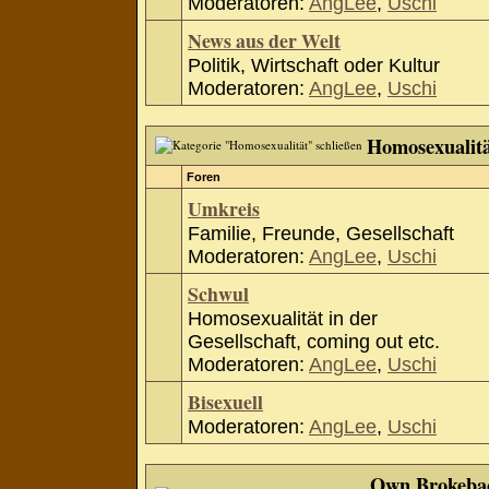
Moderatoren:
AngLee
,
Uschi
News aus der Welt
Politik, Wirtschaft oder Kultur
Moderatoren:
AngLee
,
Uschi
Homosexualit
Foren
Umkreis
Familie, Freunde, Gesellschaft
Moderatoren:
AngLee
,
Uschi
Schwul
Homosexualität in der
Gesellschaft, coming out etc.
Moderatoren:
AngLee
,
Uschi
Bisexuell
Moderatoren:
AngLee
,
Uschi
Own Brokeba