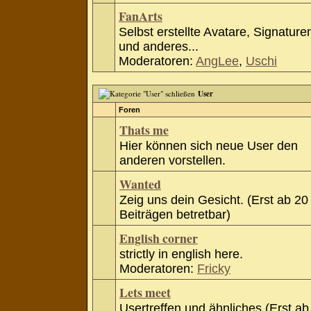
FanArts
Selbst erstellte Avatare, Signature
und anderes...
Moderatoren:
AngLee
,
Uschi
User
Foren
Thats me
Hier können sich neue User den
anderen vorstellen.
Wanted
Zeig uns dein Gesicht. (Erst ab 20
Beiträgen betretbar)
English corner
strictly in english here.
Moderatoren:
Fricky
Lets meet
Usertreffen und ähnliches (Erst ab