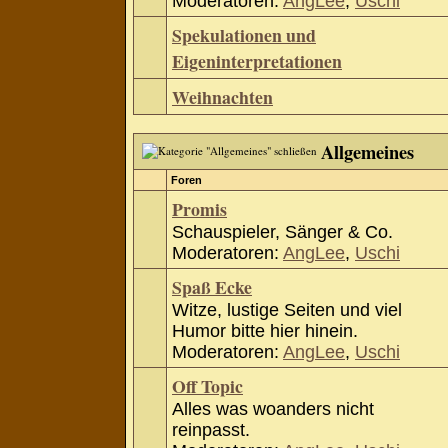
Moderatoren:
AngLee
,
Uschi
Spekulationen und
Eigeninterpretationen
Weihnachten
Allgemeines
Foren
Promis
Schauspieler, Sänger & Co.
Moderatoren:
AngLee
,
Uschi
Spaß Ecke
Witze, lustige Seiten und viel
Humor bitte hier hinein.
Moderatoren:
AngLee
,
Uschi
Off Topic
Alles was woanders nicht
reinpasst.