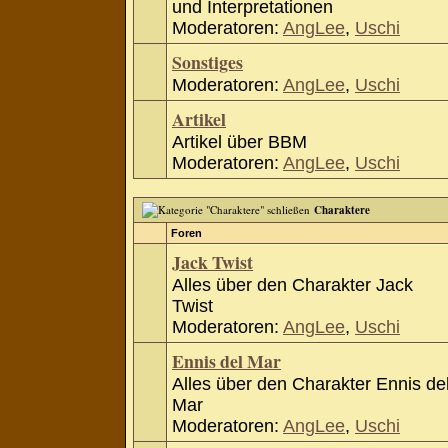
und Interpretationen
Moderatoren:
AngLee
,
Uschi
Sonstiges
Moderatoren:
AngLee
,
Uschi
Artikel
Artikel über BBM
Moderatoren:
AngLee
,
Uschi
Charaktere
Foren
Jack Twist
Alles über den Charakter Jack
Twist
Moderatoren:
AngLee
,
Uschi
Ennis del Mar
Alles über den Charakter Ennis de
Mar
Moderatoren:
AngLee
,
Uschi