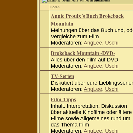
Multimedia
Foren
Annie Proulx´s Buch Brokeback
Mountain
Meinungen über das Buch und, od
Vergleiche zum Film
Moderatoren:
AngLee
,
Uschi
Brokeback Mountain -DVD-
Alles über den Film auf DVD
Moderatoren:
AngLee
,
Uschi
TV-Serien
Diskutiert über eure Lieblingsserie
Moderatoren:
AngLee
,
Uschi
Film-Tipps
Inhalt, Interpretation, Diskussion
über aktuelle Kinofilme oder ältere
Filme sowie Allgemeines rund um
das Thema Film
Moderatoren:
AngLee
,
Uschi