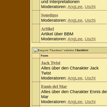
und Interpretationen
Moderatoren:
AngLee
,
Uschi
Sonstiges
Moderatoren:
AngLee
,
Uschi
Artikel
Artikel über BBM
Moderatoren:
AngLee
,
Uschi
Charaktere
Foren
Jack Twist
Alles über den Charakter Jack
Twist
Moderatoren:
AngLee
,
Uschi
Ennis del Mar
Alles über den Charakter Ennis de
Mar
Moderatoren:
AngLee
,
Uschi