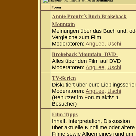
Multimedia
Foren
Annie Proulx´s Buch Brokeback
Mountain
Meinungen über das Buch und, od
Vergleiche zum Film
Moderatoren:
AngLee
,
Uschi
Brokeback Mountain -DVD-
Alles über den Film auf DVD
Moderatoren:
AngLee
,
Uschi
TV-Serien
Diskutiert über eure Lieblingsserie
Moderatoren:
AngLee
,
Uschi
(Benutzer im Forum aktiv: 1
Besucher)
Film-Tipps
Inhalt, Interpretation, Diskussion
über aktuelle Kinofilme oder ältere
Filme sowie Allgemeines rund um