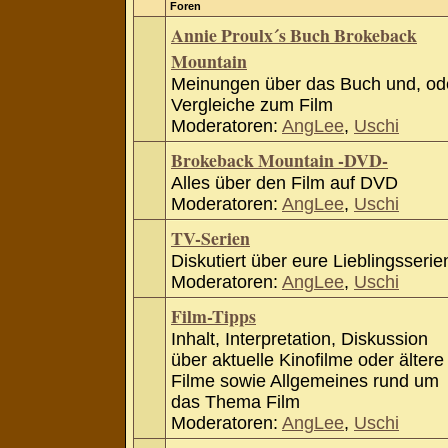
Foren
Annie Proulx´s Buch Brokeback
Mountain
Meinungen über das Buch und, od
Vergleiche zum Film
Moderatoren:
AngLee
,
Uschi
Brokeback Mountain -DVD-
Alles über den Film auf DVD
Moderatoren:
AngLee
,
Uschi
TV-Serien
Diskutiert über eure Lieblingsserie
Moderatoren:
AngLee
,
Uschi
Film-Tipps
Inhalt, Interpretation, Diskussion
über aktuelle Kinofilme oder ältere
Filme sowie Allgemeines rund um
das Thema Film
Moderatoren:
AngLee
,
Uschi