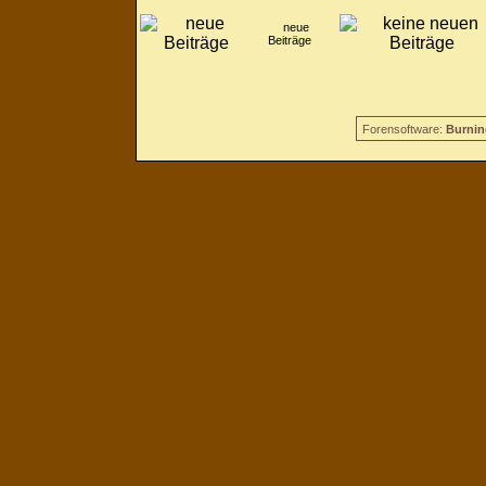
neue
Beiträge
Forensoftware:
Burnin