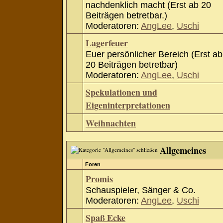
nachdenklich macht (Erst ab 20
Beiträgen betretbar.)
Moderatoren:
AngLee
,
Uschi
Lagerfeuer
Euer persönlicher Bereich (Erst ab
20 Beiträgen betretbar)
Moderatoren:
AngLee
,
Uschi
Spekulationen und
Eigeninterpretationen
Weihnachten
Allgemeines
Foren
Promis
Schauspieler, Sänger & Co.
Moderatoren:
AngLee
,
Uschi
Spaß Ecke