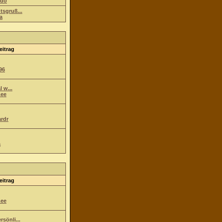
ndo
tsgruß...
a
eitrag
96
l w...
ee
ardr
a
eitrag
ee
sönli...