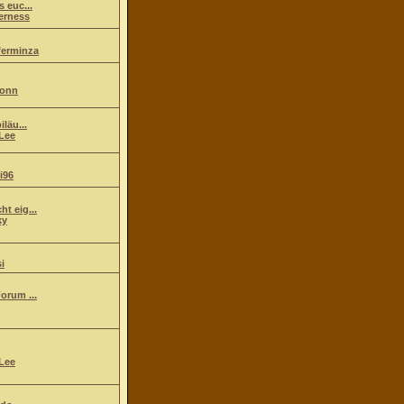
s euc...
erness
ferminza
ionn
iläu...
Lee
i96
t eig...
ky
i
orum ...
Lee