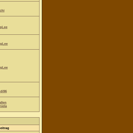
chi
gLee
gLee
gLee
ndi96
allen
niela
eitrag