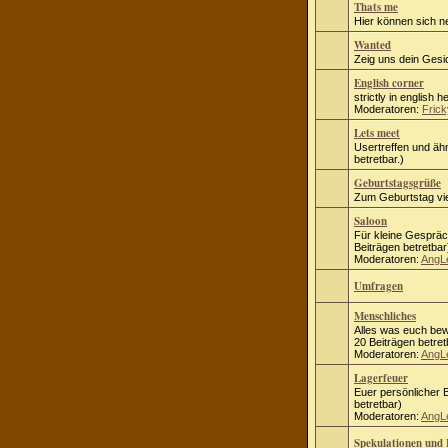
Thats me
Hier können sich n
Wanted
Zeig uns dein Gesic
English corner
strictly in english h
Moderatoren:
Frick
Lets meet
Usertreffen und ähn
betretbar.)
Geburtstagsgrüße
Zum Geburtstag vie
Saloon
Für kleine Gespräc
Beiträgen betretbar
Moderatoren:
AngL
Umfragen
Menschliches
Alles was euch bew
20 Beiträgen betret
Moderatoren:
AngL
Lagerfeuer
Euer persönlicher B
betretbar)
Moderatoren:
AngL
Spekulationen und 