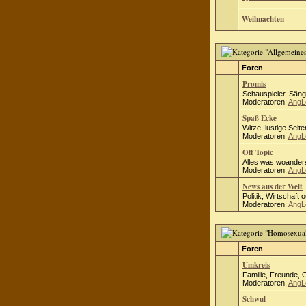
Weihnachten
Foren
Promis
Schauspieler, Säng
Moderatoren:
AngL
Spaß Ecke
Witze, lustige Seite
Moderatoren:
AngL
Off Topic
Alles was woanders
Moderatoren:
AngL
News aus der Welt
Politik, Wirtschaft 
Moderatoren:
AngL
Foren
Umkreis
Familie, Freunde, 
Moderatoren:
AngL
Schwul