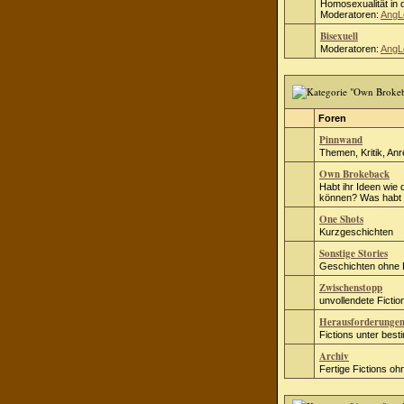
Homosexualität in d
Moderatoren:
AngL
Bisexuell
Moderatoren:
AngL
Foren
Pinnwand
Themen, Kritik, An
Own Brokeback
Habt ihr Ideen wie 
können? Was habt i
One Shots
Kurzgeschichten
Sonstige Stories
Geschichten ohne
Zwischenstopp
unvollendete Fict
Herausforderunge
Fictions unter bes
Archiv
Fertige Fictions o