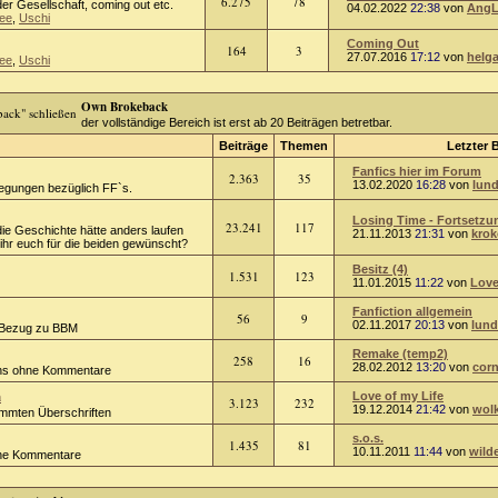
6.275
78
er Gesellschaft, coming out etc.
04.02.2022
22:38
von
AngL
ee
,
Uschi
Coming Out
164
3
27.07.2016
17:12
von
helg
ee
,
Uschi
Own Brokeback
der vollständige Bereich ist erst ab 20 Beiträgen betretbar.
Beiträge
Themen
Letzter 
Fanfics hier im Forum
2.363
35
13.02.2020
16:28
von
lund
regungen bezüglich FF`s.
Losing Time - Fortsetzun
23.241
117
die Geschichte hätte anders laufen
21.11.2013
21:31
von
kro
hr euch für die beiden gewünscht?
Besitz (4)
1.531
123
11.01.2015
11:22
von
Love
Fanfiction allgemein
56
9
02.11.2017
20:13
von
lund
 Bezug zu BBM
Remake (temp2)
258
16
28.02.2012
13:20
von
corn
ions ohne Kommentare
n
Love of my Life
3.123
232
19.12.2014
21:42
von
wol
timmten Überschriften
s.o.s.
1.435
81
10.11.2011
11:44
von
wild
hne Kommentare