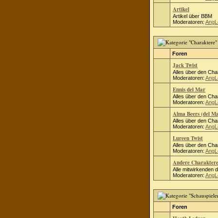
Artikel
Artikel über BBM
Moderatoren:
AngL
Foren
Jack Twist
Alles über den Cha
Moderatoren:
AngL
Ennis del Mar
Alles über den Cha
Moderatoren:
AngL
Alma Beers (del M
Alles über den Cha
Moderatoren:
AngL
Lureen Twist
Alles über den Cha
Moderatoren:
AngL
Andere Charakter
Alle mitwirkenden 
Moderatoren:
AngL
Foren