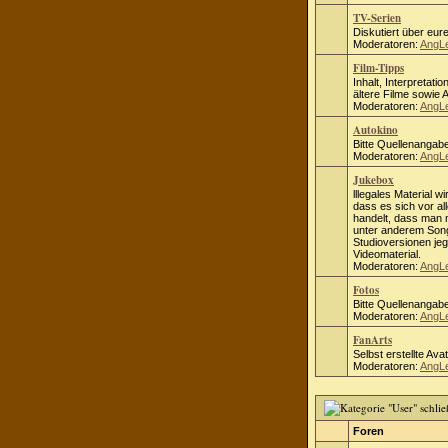
TV-Serien
Diskutiert über eure
Moderatoren:
AngL
Film-Tipps
Inhalt, Interpretati
ältere Filme sowie
Moderatoren:
AngL
Autokino
Bitte Quellenangab
Moderatoren:
AngL
Jukebox
lllegales Material wi
dass es sich vor al
handelt, dass man ni
unter anderem Song
Studioversionen jeg
Videomaterial.
Moderatoren:
AngL
Fotos
Bitte Quellenangab
Moderatoren:
AngL
FanArts
Selbst erstellte Ava
Moderatoren:
AngL
Foren