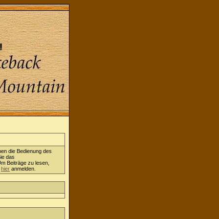
nen die Bedienung des
ie das
Um Beiträge zu lesen,
h
hier
anmelden.