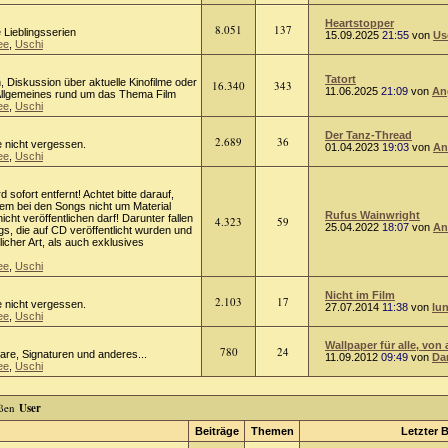
Heartstopper
8.051
137
 Lieblingsserien
15.09.2025
21:55
von
Us
ee
,
Uschi
Tatort
on, Diskussion über aktuelle Kinofilme oder
16.340
343
11.06.2025
21:09
von
An
 Allgemeines rund um das Thema Film
ee
,
Uschi
Der Tanz-Thread
2.689
36
e nicht vergessen.
01.04.2023
19:03
von
An
ee
,
Uschi
rd sofort entfernt! Achtet bitte darauf,
lem bei den Songs nicht um Material
Rufus Wainwright
cht veröffentlichen darf! Darunter fallen
4.323
59
25.04.2022
18:07
von
An
s, die auf CD veröffentlicht wurden und
licher Art, als auch exklusives
ee
,
Uschi
Nicht im Film
2.103
17
e nicht vergessen.
27.07.2014
11:38
von
lu
ee
,
Uschi
Wallpaper für alle, von 
780
24
tare, Signaturen und anderes...
11.09.2012
09:49
von
Da
ee
,
Uschi
User
Beiträge
Themen
Letzter B