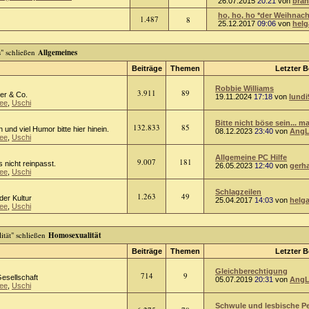
26.07.2015
20:21
von
bra
ho, ho, ho *der Weihnach
1.487
8
25.12.2017
09:06
von
helg
Allgemeines
Beiträge
Themen
Letzter B
Robbie Williams
3.911
89
er & Co.
19.11.2024
17:18
von
lundi
ee
,
Uschi
Bitte nicht böse sein... ma
132.833
85
n und viel Humor bitte hier hinein.
08.12.2023
23:40
von
AngL
ee
,
Uschi
Allgemeine PC Hilfe
9.007
181
 nicht reinpasst.
26.05.2023
12:40
von
gerh
ee
,
Uschi
Schlagzeilen
1.263
49
oder Kultur
25.04.2017
14:03
von
helg
ee
,
Uschi
Homosexualität
Beiträge
Themen
Letzter B
Gleichberechtigung
714
9
Gesellschaft
05.07.2019
20:31
von
AngL
ee
,
Uschi
Schwule und lesbische Per