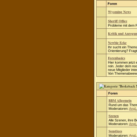
Foren
Wyoming News
Sheriff Office
Probleme mit dem Fo
Kritik und Anregu
Newbie Ecke
Ihr sucht ein Thema
Orientierung? Fragt 
Forenbasics
Hier kommen jetzt 
rein. Jeder dem no
neue Mitglieder inte
Von Themenabwewei
Foren
BBM Allgemein
Rund um das Them
Moderatoren:
AngL
Szenen
Alle Szenen, ihre 
Moderatoren:
AngL
Sonstiges
Moderatoren:
AngL