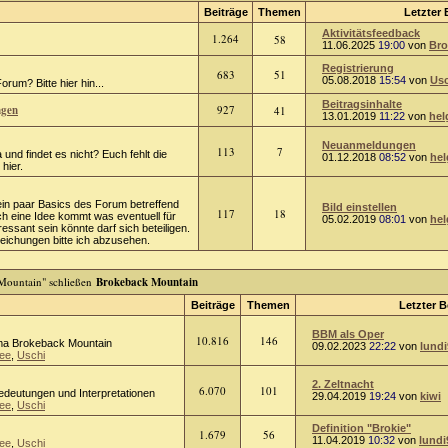
Beiträge
Themen
Letzter 
Aktivitätsfeedback
1.264
58
11.06.2025
19:00
von
Bro
Registrierung
683
51
05.08.2018
15:54
von
Usc
rum? Bitte hier hin...
Beitragsinhalte
ngen
927
41
13.01.2019
11:22
von
hel
Neuanmeldungen
113
7
 und findet es nicht? Euch fehlt die
01.12.2018
08:52
von
hel
hier.
ein paar Basics des Forum betreffend
Bild einstellen
117
18
ch eine Idee kommt was eventuell für
05.02.2019
08:01
von
hel
ressant sein könnte darf sich beteiligen.
chungen bitte ich abzusehen.
Brokeback Mountain
Beiträge
Themen
Letzter B
BBM als Oper
10.816
146
a Brokeback Mountain
09.02.2023
22:22
von
lundi
ee
,
Uschi
2. Zeltnacht
6.070
101
Bedeutungen und Interpretationen
29.04.2019
19:24
von
kiwi
ee
,
Uschi
Definition "Brokie"
1.679
56
11.04.2019
10:32
von
lundi
ee
,
Uschi