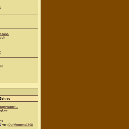
i
Ossana
ardr
y
96
a
Beitrag
g/Proulx/...
gLee
VD
7
von
DerMoment1608