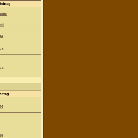
Beitrag
okie
hi
ga
ga
ga
eitrag
96
96