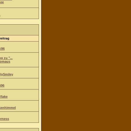
ee
a
Beitrag
i96
g zu "...
komaus
lySmiley
i96
flake
kenhimmel
erness