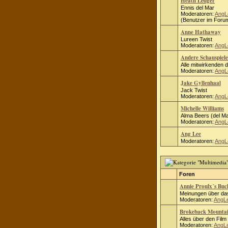
Heath Ledger
Ennis del Mar
Moderatoren:
AngL
(Benutzer im Forum
Anne Hathaway
Lureen Twist
Moderatoren:
AngL
Andere Schauspiele
Alle mitwirkenden 
Moderatoren:
AngL
Jake Gyllenhaal
Jack Twist
Moderatoren:
AngL
Michelle Williams
Alma Beers (del Ma
Moderatoren:
AngL
Ang Lee
Moderatoren:
AngL
Foren
Annie Proulx´s Bu
Meinungen über das
Moderatoren:
AngL
Brokeback Mounta
Alles über den Fil
Moderatoren:
AngL