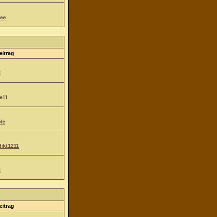
ee
eitrag
i
e11
le
ikt1211
i
eitrag