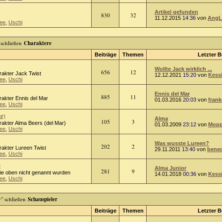
Artikel gefunden
830
32
11.12.2015
14:36
von
AngL
ee
,
Uschi
Charaktere
Beiträge
Themen
Letzter B
Wollte Jack wirklich ...
656
12
rakter Jack Twist
12.12.2021
15:20
von
Kess
ee
,
Uschi
Ennis del Mar
885
11
rakter Ennis del Mar
01.03.2016
20:03
von
frank
ee
,
Uschi
ar)
Alma
105
3
rakter Alma Beers (del Mar)
01.03.2009
23:12
von
Mopp
ee
,
Uschi
Was wusste Lureen?
202
2
rakter Lureen Twist
29.11.2011
13:40
von
bened
ee
,
Uschi
e
Alma Junior
281
9
die oben nicht genannt wurden
14.01.2018
00:36
von
Kess
ee
,
Uschi
Schauspieler
Beiträge
Themen
Letzter B