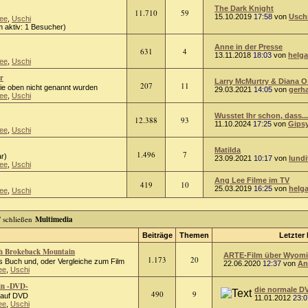
The Dark Knight
11.710
59
15.10.2019
17:58
von
Usch
ee
,
Uschi
 aktiv: 1 Besucher)
Anne in der Presse
631
4
13.11.2018
18:03
von
helga
ee
,
Uschi
r
Larry McMurtry & Diana 
207
11
die oben nicht genannt wurden
29.03.2021
14:05
von
gerh
ee
,
Uschi
Wusstet Ihr schon, dass...
12.388
93
11.10.2024
17:25
von
Gips
ee
,
Uschi
Matilda
1.496
7
r)
23.09.2021
10:17
von
lundi
ee
,
Uschi
Ang Lee Filme im TV
419
10
25.03.2019
16:25
von
helg
ee
,
Uschi
Multimedia
Beiträge
Themen
Letzter 
ch Brokeback Mountain
ARTE-Film über Wyomin
1.173
20
 Buch und, oder Vergleiche zum Film
22.06.2020
12:37
von
An
ee
,
Uschi
in -DVD-
die normale D
490
9
m auf DVD
11.01.2012
23:0
ee
,
Uschi