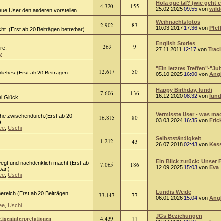
Hola que tal? (wie geht e
4.320
155
25.02.2025
09:55
von
wild
eue User den anderen vorstellen.
Weihnachtsfotos
2.902
83
10.03.2017
17:36
von
Pfef
ht. (Erst ab 20 Beiträgen betretbar)
English Stories
263
9
ere.
27.11.2011
12:17
von
Trac
y
"Ein letztes Treffen"-"Jub
12.617
50
liches (Erst ab 20 Beiträgen
05.10.2025
16:00
von
Ang
Happy Birthday, lundi
7.606
136
16.12.2020
08:32
von
lund
l Glück...
Vermisste User - was mach
he zwischendurch.(Erst ab 20
16.815
80
03.03.2024
16:35
von
Fric
)
ee
,
Uschi
Selbstständigkeit
1.212
43
26.07.2018
02:43
von
Kess
Ein Blick zurück: Unser F
egt und nachdenklich macht (Erst ab
7.065
186
12.09.2025
15:03
von
Eva
bar.)
ee
,
Uschi
Lundis Weide
ereich (Erst ab 20 Beiträgen
33.147
77
06.01.2026
15:04
von
Ang
ee
,
Uschi
JGs Beziehungen
Eigeninterpretationen
4.439
11