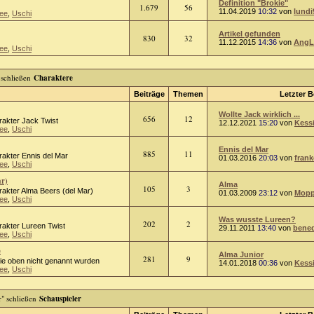
Definition "Brokie"
1.679
56
11.04.2019
10:32
von
lundi
ee
,
Uschi
Artikel gefunden
830
32
11.12.2015
14:36
von
AngL
ee
,
Uschi
Charaktere
Beiträge
Themen
Letzter B
Wollte Jack wirklich ...
656
12
rakter Jack Twist
12.12.2021
15:20
von
Kess
ee
,
Uschi
Ennis del Mar
885
11
rakter Ennis del Mar
01.03.2016
20:03
von
frank
ee
,
Uschi
ar)
Alma
105
3
rakter Alma Beers (del Mar)
01.03.2009
23:12
von
Mopp
ee
,
Uschi
Was wusste Lureen?
202
2
rakter Lureen Twist
29.11.2011
13:40
von
bened
ee
,
Uschi
e
Alma Junior
281
9
die oben nicht genannt wurden
14.01.2018
00:36
von
Kess
ee
,
Uschi
Schauspieler