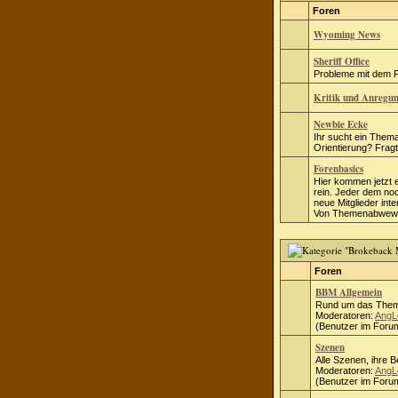
Foren
Wyoming News
Sheriff Office
Probleme mit dem Fo
Kritik und Anregu
Newbie Ecke
Ihr sucht ein Thema
Orientierung? Fragt 
Forenbasics
Hier kommen jetzt 
rein. Jeder dem no
neue Mitglieder inte
Von Themenabwewei
Foren
BBM Allgemein
Rund um das Them
Moderatoren:
AngL
(Benutzer im Forum
Szenen
Alle Szenen, ihre 
Moderatoren:
AngL
(Benutzer im Forum