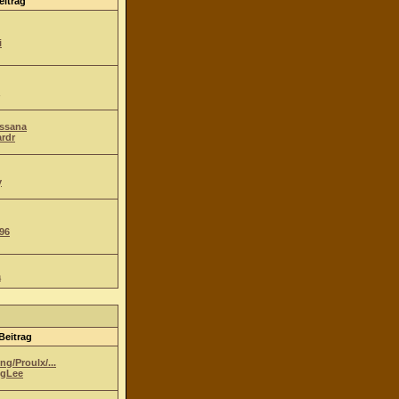
eitrag
i
Ossana
ardr
y
96
a
Beitrag
g/Proulx/...
gLee