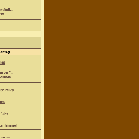
sönli...
ee
a
Beitrag
i96
g zu "...
komaus
lySmiley
i96
flake
kenhimmel
erness