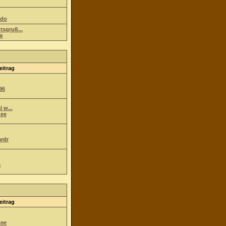
ndo
tsgruß...
a
eitrag
96
l w...
ee
ardr
a
eitrag
ee