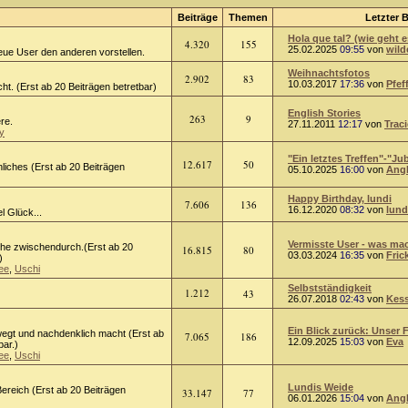
Beiträge
Themen
Letzter B
Hola que tal? (wie geht e
4.320
155
25.02.2025
09:55
von
wild
eue User den anderen vorstellen.
Weihnachtsfotos
2.902
83
10.03.2017
17:36
von
Pfef
ht. (Erst ab 20 Beiträgen betretbar)
English Stories
263
9
ere.
27.11.2011
12:17
von
Trac
y
"Ein letztes Treffen"-"Jub
12.617
50
liches (Erst ab 20 Beiträgen
05.10.2025
16:00
von
Ang
Happy Birthday, lundi
7.606
136
16.12.2020
08:32
von
lund
l Glück...
Vermisste User - was mach
he zwischendurch.(Erst ab 20
16.815
80
03.03.2024
16:35
von
Fric
)
ee
,
Uschi
Selbstständigkeit
1.212
43
26.07.2018
02:43
von
Kess
Ein Blick zurück: Unser F
egt und nachdenklich macht (Erst ab
7.065
186
12.09.2025
15:03
von
Eva
bar.)
ee
,
Uschi
Lundis Weide
ereich (Erst ab 20 Beiträgen
33.147
77
06.01.2026
15:04
von
Ang