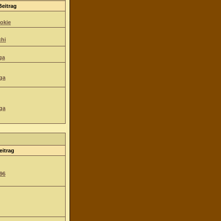
Beitrag
okie
hi
ga
ga
ga
eitrag
96