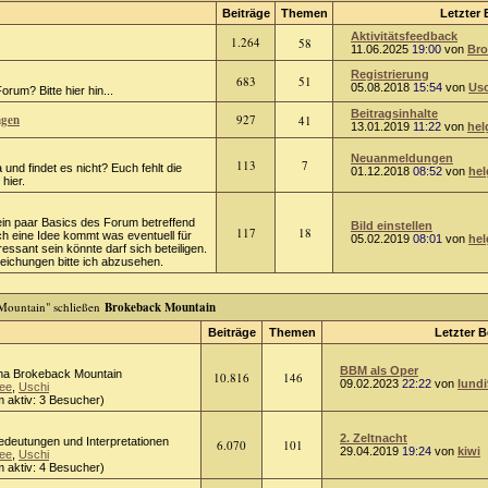
Beiträge
Themen
Letzter 
Aktivitätsfeedback
1.264
58
11.06.2025
19:00
von
Bro
Registrierung
683
51
05.08.2018
15:54
von
Usc
rum? Bitte hier hin...
Beitragsinhalte
ngen
927
41
13.01.2019
11:22
von
hel
Neuanmeldungen
113
7
 und findet es nicht? Euch fehlt die
01.12.2018
08:52
von
hel
hier.
ein paar Basics des Forum betreffend
Bild einstellen
117
18
ch eine Idee kommt was eventuell für
05.02.2019
08:01
von
hel
ressant sein könnte darf sich beteiligen.
chungen bitte ich abzusehen.
Brokeback Mountain
Beiträge
Themen
Letzter B
BBM als Oper
a Brokeback Mountain
10.816
146
09.02.2023
22:22
von
lundi
ee
,
Uschi
 aktiv: 3 Besucher)
2. Zeltnacht
Bedeutungen und Interpretationen
6.070
101
29.04.2019
19:24
von
kiwi
ee
,
Uschi
 aktiv: 4 Besucher)