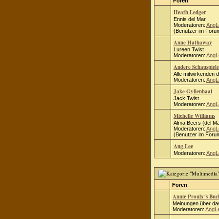
Foren
Heath Ledger
Ennis del Mar
Moderatoren:
AngL
(Benutzer im Forum
Anne Hathaway
Lureen Twist
Moderatoren:
AngL
Andere Schauspiele
Alle mitwirkenden 
Moderatoren:
AngL
Jake Gyllenhaal
Jack Twist
Moderatoren:
AngL
Michelle Williams
Alma Beers (del Ma
Moderatoren:
AngL
(Benutzer im Forum
Ang Lee
Moderatoren:
AngL
Foren
Annie Proulx´s Bu
Meinungen über das
Moderatoren:
AngL