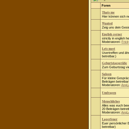
Foren
Thats me
Hier können sich n
Wanted
Zeig uns dein Gesic
English corner
strictly in english h
Moderatoren:
Frick
Lets meet
Usertreffen und ähn
betretbar.)
Geburtstagsgrüße
Zum Geburtstag vie
Saloon
Für kleine Gespräc
Beiträgen betretbar
Moderatoren:
AngL
Umfragen
Menschliches
Alles was euch bew
20 Beiträgen betret
Moderatoren:
AngL
Lagerfeuer
Euer persönlicher B
betretbar)