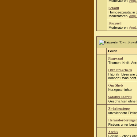
Moderatoren:
AngL
Schwul
Homosexualität in d
Moderatoren:
AngL
Bisexuell
Moderatoren:
AngL
Foren
Pinnwand
Themen, Kritik, An
Own Brokeback
Habt ihr Ideen wie 
können? Was habt i
One Shots
Kurzgeschichten
Sonstige Stories
Geschichten ohne
Zwischenstopp
unvollendete Fict
Herausforderunge
Fictions unter bes
Archiv
Fertige Fictions o