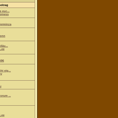
eitrag
s euc...
erness
ferminza
ionn
iläu...
Lee
i96
t eig...
ky
i
orum ...
Lee