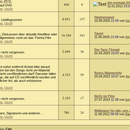
in -DVD-
die normale D
490
9
m auf DVD
11.01.2012
23:0
ee
,
Uschi
Heartstopper
8.051
137
 Lieblingsserien
15.09.2025
21:55
von
Us
ee
,
Uschi
Tatort
on, Diskussion über aktuelle Kinofilme oder
16.340
343
11.06.2025
21:09
von
An
 Allgemeines rund um das Thema Film
ee
,
Uschi
Der Tanz-Thread
2.689
36
e nicht vergessen.
01.04.2023
19:03
von
An
ee
,
Uschi
rd sofort entfernt! Achtet bitte darauf,
lem bei den Songs nicht um Material
Rufus Wainwright
cht veröffentlichen darf! Darunter fallen
4.323
59
25.04.2022
18:07
von
An
s, die auf CD veröffentlicht wurden und
licher Art, als auch exklusives
ee
,
Uschi
Nicht im Film
2.103
17
e nicht vergessen.
27.07.2014
11:38
von
lu
ee
,
Uschi
Wallpaper für alle, von 
780
24
tare, Signaturen und anderes...
11.09.2012
09:49
von
Da
ee
,
Uschi
User