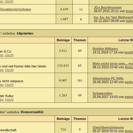
ee
,
Uschi
JGs Beziehungen
Eigeninterpretationen
4.439
11
26.07.2015
20:21
von
bra
ho, ho, ho *der Weihnach
1.487
8
25.12.2017
09:06
von
helg
Allgemeines
Beiträge
Themen
Letzter B
Robbie Williams
3.911
89
er & Co.
19.11.2024
17:18
von
lundi
ee
,
Uschi
Bitte nicht böse sein... ma
132.833
85
n und viel Humor bitte hier hinein.
08.12.2023
23:40
von
AngL
ee
,
Uschi
Allgemeine PC Hilfe
9.007
181
 nicht reinpasst.
26.05.2023
12:40
von
gerh
ee
,
Uschi
Schlagzeilen
1.263
49
oder Kultur
25.04.2017
14:03
von
helg
ee
,
Uschi
Homosexualität
Beiträge
Themen
Letzter B
Gleichberechtigung
714
9
Gesellschaft
05.07.2019
20:31
von
AngL