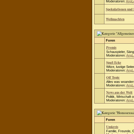
Moderatoren:
AngL
Spekulationen und 
Weihnachten
Foren
Promis
Schauspieler, Säng
Moderatoren:
AngL
Spaß Ecke
Witze, lustige Seite
Moderatoren:
AngL
Off Topic
Alles was woanders
Moderatoren:
AngL
News aus der Welt
Politik, Wirtschaft 
Moderatoren:
AngL
Foren
Umkreis
Familie, Freunde, 