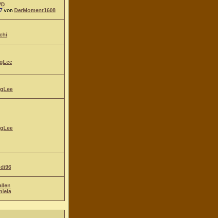
VD
7
von
DerMoment1608
chi
gLee
gLee
gLee
ndi96
allen
niela