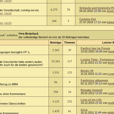
ee
,
Uschi
Schwule und lesbische Per
6.275
78
er Gesellschaft, coming out etc.
04.02.2022
22:38
von
AngL
ee
,
Uschi
Coming Out
164
3
27.07.2016
17:12
von
helg
ee
,
Uschi
Own Brokeback
der vollständige Bereich ist erst ab 20 Beiträgen betretbar.
Beiträge
Themen
Letzter 
Fanfics hier im Forum
2.363
35
13.02.2020
16:28
von
lund
regungen bezüglich FF`s.
Losing Time - Fortsetzun
23.241
117
die Geschichte hätte anders laufen
21.11.2013
21:31
von
kro
hr euch für die beiden gewünscht?
Besitz (4)
1.531
123
11.01.2015
11:22
von
Love
Fanfiction allgemein
56
9
02.11.2017
20:13
von
lund
 Bezug zu BBM
Remake (temp2)
258
16
28.02.2012
13:20
von
corn
ions ohne Kommentare
n
Love of my Life
3.123
232
19.12.2014
21:42
von
wol
timmten Überschriften
s.o.s.
1.435
81
10.11.2011
11:44
von
wild
hne Kommentare