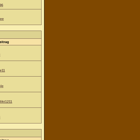
96
ee
eitrag
i
e11
le
ikt1211
i