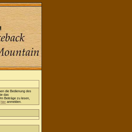
nen die Bedienung des
ie das
Um Beiträge zu lesen,
h
hier
anmelden.