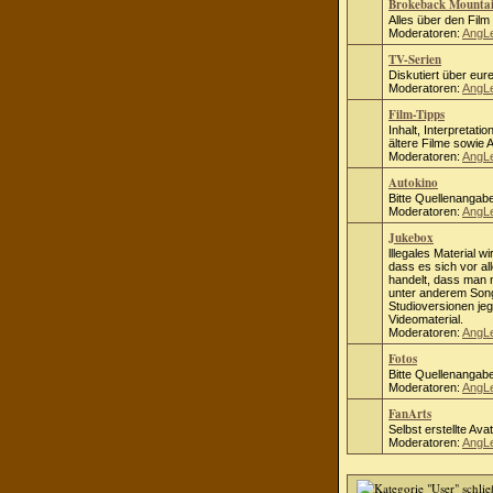
Brokeback Mounta
Alles über den Fil
Moderatoren:
AngL
TV-Serien
Diskutiert über eure
Moderatoren:
AngL
Film-Tipps
Inhalt, Interpretati
ältere Filme sowie
Moderatoren:
AngL
Autokino
Bitte Quellenangab
Moderatoren:
AngL
Jukebox
lllegales Material wi
dass es sich vor al
handelt, dass man ni
unter anderem Song
Studioversionen jeg
Videomaterial.
Moderatoren:
AngL
Fotos
Bitte Quellenangab
Moderatoren:
AngL
FanArts
Selbst erstellte Ava
Moderatoren:
AngL