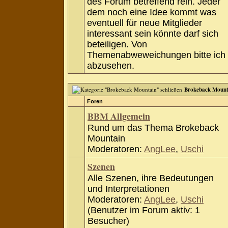
des Forum betreffend rein. Jeder
dem noch eine Idee kommt was
eventuell für neue Mitglieder
interessant sein könnte darf sich
beteiligen. Von
Themenabweweichungen bitte ich
abzusehen.
Brokeback Mount
Foren
BBM Allgemein
Rund um das Thema Brokeback
Mountain
Moderatoren:
AngLee
,
Uschi
Szenen
Alle Szenen, ihre Bedeutungen
und Interpretationen
Moderatoren:
AngLee
,
Uschi
(Benutzer im Forum aktiv: 1
Besucher)