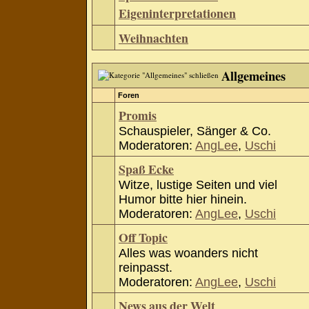
Eigeninterpretationen
Weihnachten
Allgemeines
Foren
Promis
Schauspieler, Sänger & Co.
Moderatoren:
AngLee
,
Uschi
Spaß Ecke
Witze, lustige Seiten und viel
Humor bitte hier hinein.
Moderatoren:
AngLee
,
Uschi
Off Topic
Alles was woanders nicht
reinpasst.
Moderatoren:
AngLee
,
Uschi
News aus der Welt