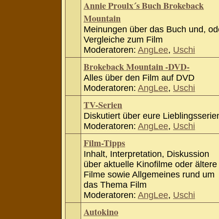
Annie Proulx´s Buch Brokeback
Mountain
Meinungen über das Buch und, od
Vergleiche zum Film
Moderatoren:
AngLee
,
Uschi
Brokeback Mountain -DVD-
Alles über den Film auf DVD
Moderatoren:
AngLee
,
Uschi
TV-Serien
Diskutiert über eure Lieblingsserie
Moderatoren:
AngLee
,
Uschi
Film-Tipps
Inhalt, Interpretation, Diskussion
über aktuelle Kinofilme oder ältere
Filme sowie Allgemeines rund um
das Thema Film
Moderatoren:
AngLee
,
Uschi
Autokino