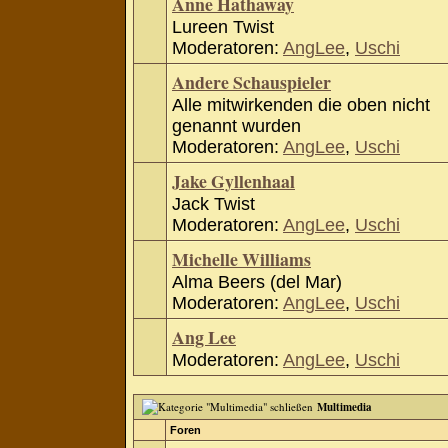
Anne Hathaway
Lureen Twist
Moderatoren:
AngLee
,
Uschi
Andere Schauspieler
Alle mitwirkenden die oben nicht
genannt wurden
Moderatoren:
AngLee
,
Uschi
Jake Gyllenhaal
Jack Twist
Moderatoren:
AngLee
,
Uschi
Michelle Williams
Alma Beers (del Mar)
Moderatoren:
AngLee
,
Uschi
Ang Lee
Moderatoren:
AngLee
,
Uschi
Multimedia
Foren