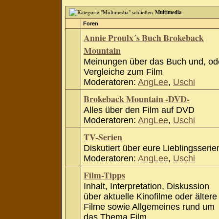
Multimedia
Foren
Annie Proulx´s Buch Brokeback
Mountain
Meinungen über das Buch und, od
Vergleiche zum Film
Moderatoren:
AngLee
,
Uschi
Brokeback Mountain -DVD-
Alles über den Film auf DVD
Moderatoren:
AngLee
,
Uschi
TV-Serien
Diskutiert über eure Lieblingsserie
Moderatoren:
AngLee
,
Uschi
Film-Tipps
Inhalt, Interpretation, Diskussion
über aktuelle Kinofilme oder ältere
Filme sowie Allgemeines rund um
das Thema Film