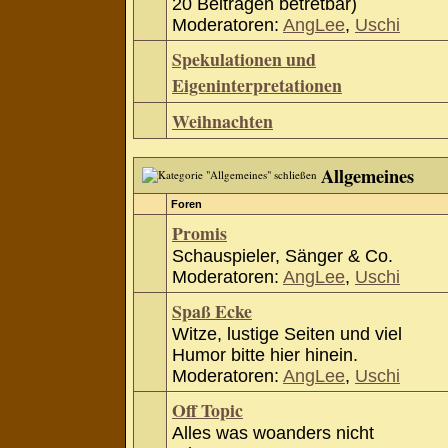
20 Beiträgen betretbar)
Moderatoren:
AngLee
,
Uschi
Spekulationen und
Eigeninterpretationen
Weihnachten
Allgemeines
Foren
Promis
Schauspieler, Sänger & Co.
Moderatoren:
AngLee
,
Uschi
Spaß Ecke
Witze, lustige Seiten und viel
Humor bitte hier hinein.
Moderatoren:
AngLee
,
Uschi
Off Topic
Alles was woanders nicht