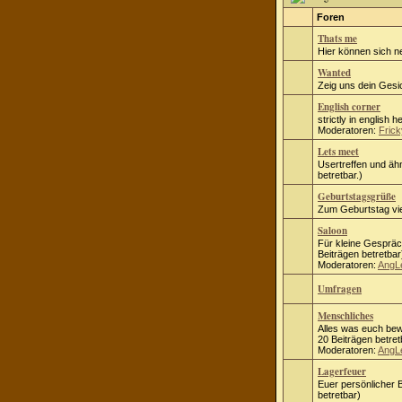
Foren
Thats me
Hier können sich n
Wanted
Zeig uns dein Gesic
English corner
strictly in english h
Moderatoren:
Frick
Lets meet
Usertreffen und ähn
betretbar.)
Geburtstagsgrüße
Zum Geburtstag vie
Saloon
Für kleine Gespräc
Beiträgen betretbar
Moderatoren:
AngL
Umfragen
Menschliches
Alles was euch bew
20 Beiträgen betret
Moderatoren:
AngL
Lagerfeuer
Euer persönlicher B
betretbar)