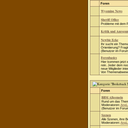
Foren
Wyoming News
Sheriff Office
Probleme mit dem Fo
Kritik und Anregu
Newbie Ecke
Ihr sucht ein Thema
Orientierung? Fragt 
(Benutzer im Forum
Forenbasics
Hier kommen jetzt 
rein. Jeder dem no
neue Mitglieder inte
Von Themenabwewei
Foren
BBM Allgemein
Rund um das Them
Moderatoren:
AngL
(Benutzer im Forum
Szenen
Alle Szenen, ihre 
Moderatoren:
AngL