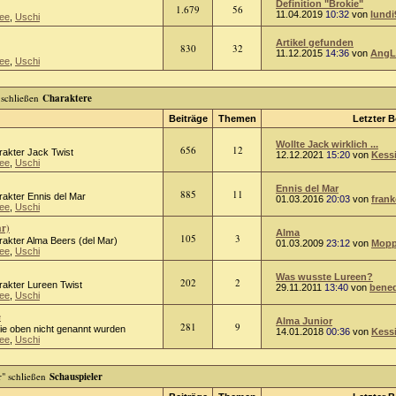
Definition "Brokie"
1.679
56
11.04.2019
10:32
von
lundi
ee
,
Uschi
Artikel gefunden
830
32
11.12.2015
14:36
von
AngL
ee
,
Uschi
Charaktere
Beiträge
Themen
Letzter B
Wollte Jack wirklich ...
656
12
rakter Jack Twist
12.12.2021
15:20
von
Kess
ee
,
Uschi
Ennis del Mar
885
11
rakter Ennis del Mar
01.03.2016
20:03
von
frank
ee
,
Uschi
ar)
Alma
105
3
rakter Alma Beers (del Mar)
01.03.2009
23:12
von
Mopp
ee
,
Uschi
Was wusste Lureen?
202
2
rakter Lureen Twist
29.11.2011
13:40
von
bened
ee
,
Uschi
e
Alma Junior
281
9
die oben nicht genannt wurden
14.01.2018
00:36
von
Kess
ee
,
Uschi
Schauspieler