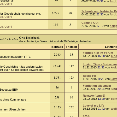
Gesellschaft
05.07.2019
20:31
von
AngL
ee
,
Uschi
Schwule und lesbische Per
6.275
78
er Gesellschaft, coming out etc.
04.02.2022
22:38
von
AngL
ee
,
Uschi
Coming Out
164
3
27.07.2016
17:12
von
helg
ee
,
Uschi
Own Brokeback
der vollständige Bereich ist erst ab 20 Beiträgen betretbar.
Beiträge
Themen
Letzter 
Fanfics hier im Forum
2.363
35
13.02.2020
16:28
von
lund
regungen bezüglich FF`s.
Losing Time - Fortsetzun
23.241
117
die Geschichte hätte anders laufen
21.11.2013
21:31
von
kro
hr euch für die beiden gewünscht?
Besitz (4)
1.531
123
11.01.2015
11:22
von
Love
Fanfiction allgemein
56
9
02.11.2017
20:13
von
lund
 Bezug zu BBM
Remake (temp2)
258
16
28.02.2012
13:20
von
corn
ions ohne Kommentare
n
Love of my Life
3.123
232
19.12.2014
21:42
von
wol
timmten Überschriften
s.o.s.