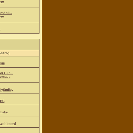
ee
sönli...
ee
a
Beitrag
i96
g zu "...
komaus
lySmiley
i96
flake
kenhimmel