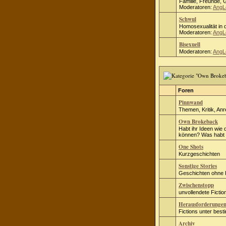
Familie, Freunde, 
Moderatoren:
AngL
Schwul
Homosexualität in d
Moderatoren:
AngL
Bisexuell
Moderatoren:
AngL
Foren
Pinnwand
Themen, Kritik, An
Own Brokeback
Habt ihr Ideen wie 
können? Was habt i
One Shots
Kurzgeschichten
Sonstige Stories
Geschichten ohne
Zwischenstopp
unvollendete Fict
Herausforderunge
Fictions unter bes
Archiv