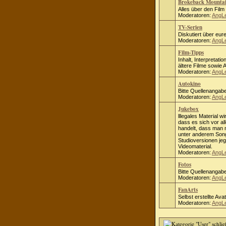
Brokeback Mounta
Alles über den Fil
Moderatoren:
AngL
TV-Serien
Diskutiert über eure
Moderatoren:
AngL
Film-Tipps
Inhalt, Interpretati
ältere Filme sowie
Moderatoren:
AngL
Autokino
Bitte Quellenangab
Moderatoren:
AngL
Jukebox
lllegales Material wi
dass es sich vor al
handelt, dass man ni
unter anderem Song
Studioversionen jeg
Videomaterial.
Moderatoren:
AngL
Fotos
Bitte Quellenangab
Moderatoren:
AngL
FanArts
Selbst erstellte Ava
Moderatoren:
AngL