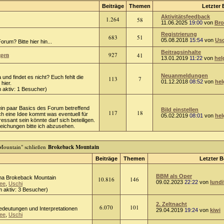
Beiträge
Themen
Letzter 
Aktivitätsfeedback
1.264
58
11.06.2025
19:00
von
Bro
Registrierung
683
51
05.08.2018
15:54
von
Usc
rum? Bitte hier hin...
Beitragsinhalte
ngen
927
41
13.01.2019
11:22
von
hel
Neuanmeldungen
 und findet es nicht? Euch fehlt die
113
7
01.12.2018
08:52
von
hel
hier.
 aktiv: 1 Besucher)
ein paar Basics des Forum betreffend
Bild einstellen
117
18
ch eine Idee kommt was eventuell für
05.02.2019
08:01
von
hel
ressant sein könnte darf sich beteiligen.
chungen bitte ich abzusehen.
Brokeback Mountain
Beiträge
Themen
Letzter B
BBM als Oper
a Brokeback Mountain
10.816
146
09.02.2023
22:22
von
lundi
ee
,
Uschi
 aktiv: 3 Besucher)
2. Zeltnacht
6.070
101
Bedeutungen und Interpretationen
29.04.2019
19:24
von
kiwi
ee
,
Uschi