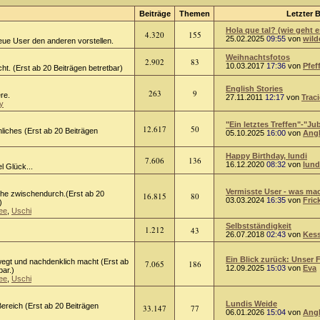
Beiträge
Themen
Letzter B
Hola que tal? (wie geht e
4.320
155
25.02.2025
09:55
von
wild
eue User den anderen vorstellen.
Weihnachtsfotos
2.902
83
10.03.2017
17:36
von
Pfef
ht. (Erst ab 20 Beiträgen betretbar)
English Stories
263
9
ere.
27.11.2011
12:17
von
Trac
y
"Ein letztes Treffen"-"Jub
12.617
50
liches (Erst ab 20 Beiträgen
05.10.2025
16:00
von
Ang
Happy Birthday, lundi
7.606
136
16.12.2020
08:32
von
lund
l Glück...
Vermisste User - was mach
he zwischendurch.(Erst ab 20
16.815
80
03.03.2024
16:35
von
Fric
)
ee
,
Uschi
Selbstständigkeit
1.212
43
26.07.2018
02:43
von
Kess
Ein Blick zurück: Unser F
egt und nachdenklich macht (Erst ab
7.065
186
12.09.2025
15:03
von
Eva
bar.)
ee
,
Uschi
Lundis Weide
ereich (Erst ab 20 Beiträgen
33.147
77
06.01.2026
15:04
von
Ang