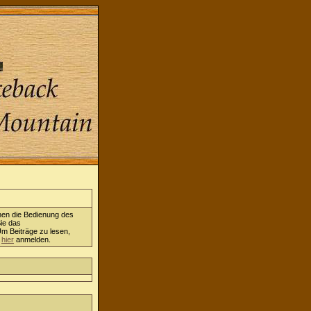
nen die Bedienung des
ie das
Um Beiträge zu lesen,
h
hier
anmelden.