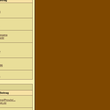
eitrag
i
Ossana
ardr
y
96
a
Beitrag
g/Proulx/...
gLee