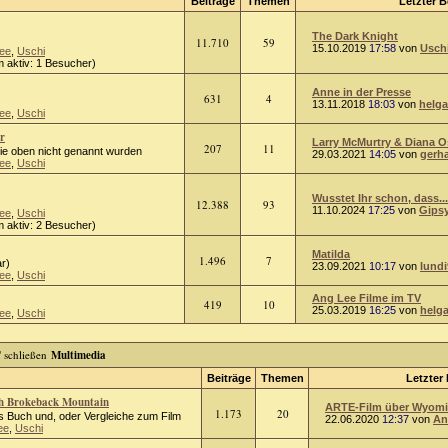
Beiträge
Themen
Letzter B
The Dark Knight
11.710
59
15.10.2019
17:58
von
Usch
ee
,
Uschi
 aktiv: 1 Besucher)
Anne in der Presse
631
4
13.11.2018
18:03
von
helga
ee
,
Uschi
r
Larry McMurtry & Diana 
207
11
die oben nicht genannt wurden
29.03.2021
14:05
von
gerh
ee
,
Uschi
Wusstet Ihr schon, dass...
12.388
93
11.10.2024
17:25
von
Gips
ee
,
Uschi
 aktiv: 2 Besucher)
Matilda
1.496
7
r)
23.09.2021
10:17
von
lundi
ee
,
Uschi
Ang Lee Filme im TV
419
10
25.03.2019
16:25
von
helg
ee
,
Uschi
Multimedia
Beiträge
Themen
Letzter 
ch Brokeback Mountain
ARTE-Film über Wyomin
1.173
20
 Buch und, oder Vergleiche zum Film
22.06.2020
12:37
von
An
ee
,
Uschi