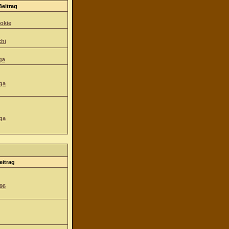
Beitrag
okie
hi
ga
ga
ga
eitrag
96