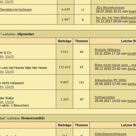
ee
,
Uschi
JGs Beziehungen
Eigeninterpretationen
4.439
11
26.07.2015
20:21
von
bra
ho, ho, ho *der Weihnach
1.487
8
25.12.2017
09:06
von
helg
Allgemeines
Beiträge
Themen
Letzter B
Robbie Williams
3.911
89
er & Co.
19.11.2024
17:18
von
lundi
ee
,
Uschi
Bitte nicht böse sein... ma
132.833
85
n und viel Humor bitte hier hinein.
08.12.2023
23:40
von
AngL
ee
,
Uschi
Allgemeine PC Hilfe
9.007
181
 nicht reinpasst.
26.05.2023
12:40
von
gerh
ee
,
Uschi
Schlagzeilen
oder Kultur
1.263
49
25.04.2017
14:03
von
helg
ee
,
Uschi
 aktiv: 1 Besucher)
Homosexualität
Beiträge
Themen
Letzter B
Gleichberechtigung
714
9