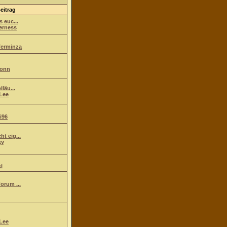
eitrag
s euc...
erness
ferminza
ionn
iläu...
Lee
i96
t eig...
ky
i
orum ...
Lee