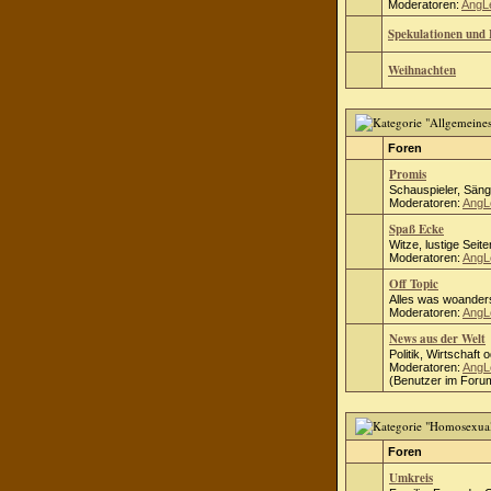
Moderatoren:
AngL
Spekulationen und 
Weihnachten
Foren
Promis
Schauspieler, Säng
Moderatoren:
AngL
Spaß Ecke
Witze, lustige Seite
Moderatoren:
AngL
Off Topic
Alles was woanders
Moderatoren:
AngL
News aus der Welt
Politik, Wirtschaft 
Moderatoren:
AngL
(Benutzer im Forum
Foren
Umkreis