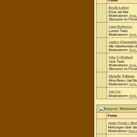
Foren
Heath Ledger
Ennis del Mar
Moderatoren:
AngL
(Benutzer im Forum
Anne Hathaway
Lureen Twist
Moderatoren:
AngL
Andere Schauspiele
Alle mitwirkenden 
Moderatoren:
AngL
Jake Gyllenhaal
Jack Twist
Moderatoren:
AngL
(Benutzer im Forum
Michelle Williams
Alma Beers (del Ma
Moderatoren:
AngL
Ang Lee
Moderatoren:
AngL
Foren
Annie Proulx´s Bu
Meinungen über das
Moderatoren:
AngL