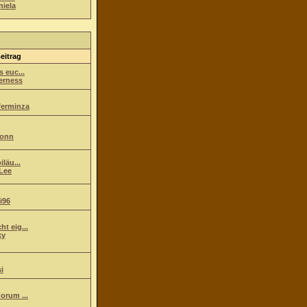
niela
eitrag
s euc...
erness
ferminza
ionn
iläu...
Lee
i96
t eig...
ky
i
orum ...