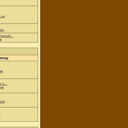
Lee
ndo
tsgruß...
a
eitrag
96
l w...
ee
ardr
a