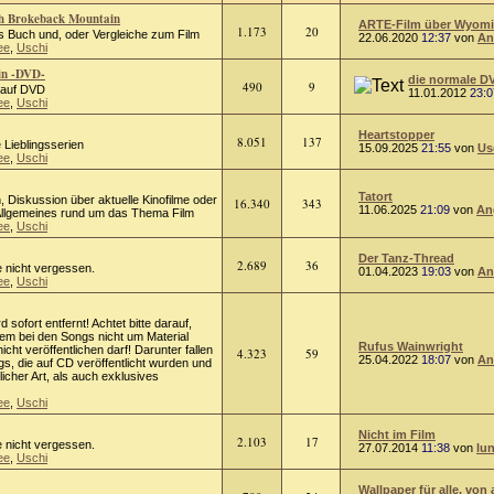
ch Brokeback Mountain
ARTE-Film über Wyomin
1.173
20
 Buch und, oder Vergleiche zum Film
22.06.2020
12:37
von
An
ee
,
Uschi
in -DVD-
die normale D
490
9
m auf DVD
11.01.2012
23:0
ee
,
Uschi
Heartstopper
8.051
137
 Lieblingsserien
15.09.2025
21:55
von
Us
ee
,
Uschi
Tatort
on, Diskussion über aktuelle Kinofilme oder
16.340
343
11.06.2025
21:09
von
An
 Allgemeines rund um das Thema Film
ee
,
Uschi
Der Tanz-Thread
2.689
36
e nicht vergessen.
01.04.2023
19:03
von
An
ee
,
Uschi
rd sofort entfernt! Achtet bitte darauf,
lem bei den Songs nicht um Material
Rufus Wainwright
cht veröffentlichen darf! Darunter fallen
4.323
59
25.04.2022
18:07
von
An
s, die auf CD veröffentlicht wurden und
licher Art, als auch exklusives
ee
,
Uschi
Nicht im Film
2.103
17
e nicht vergessen.
27.07.2014
11:38
von
lu
ee
,
Uschi
Wallpaper für alle, von 