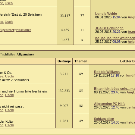
ee
,
Uschi
Lundis Weide
ereich (Erst ab 20 Beiträgen
33.147
77
06.01.2026
15:04
von
Ang
ee
,
Uschi
JGs Beziehungen
Eigeninterpretationen
4.439
11
26.07.2015
20:21
von
bra
ho, ho, ho *der Weihnach
1.487
8
25.12.2017
09:06
von
helg
Allgemeines
Beiträge
Themen
Letzter B
Robbie Williams
er & Co.
3.911
89
19.11.2024
17:18
von
lundi
ee
,
Uschi
 aktiv: 2 Besucher)
Bitte nicht böse sein... ma
132.833
85
n und viel Humor bitte hier hinein.
08.12.2023
23:40
von
AngL
ee
,
Uschi
Allgemeine PC Hilfe
9.007
181
 nicht reinpasst.
26.05.2023
12:40
von
gerh
ee
,
Uschi
Schlagzeilen
1.263
49
oder Kultur
25.04.2017
14:03
von
helg
ee
,
Uschi