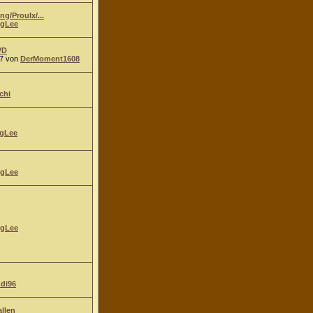
g/Proulx/...
gLee
VD
7
von
DerMoment1608
chi
gLee
gLee
gLee
ndi96
allen