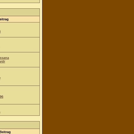
eitrag
i
Ossana
ardr
y
96
a
Beitrag