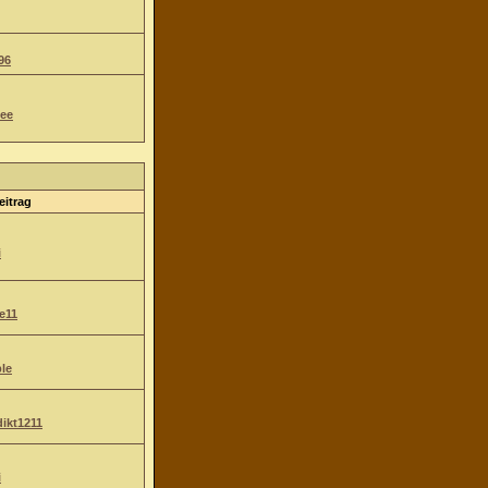
96
ee
eitrag
i
e11
le
ikt1211
i