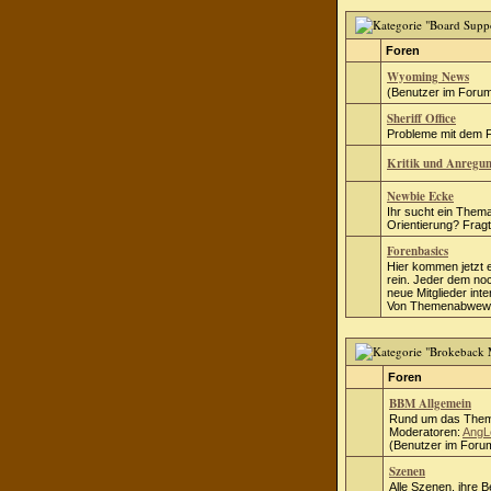
Foren
Wyoming News
(Benutzer im Forum
Sheriff Office
Probleme mit dem Fo
Kritik und Anregu
Newbie Ecke
Ihr sucht ein Thema
Orientierung? Fragt 
Forenbasics
Hier kommen jetzt 
rein. Jeder dem no
neue Mitglieder inte
Von Themenabwewei
Foren
BBM Allgemein
Rund um das Them
Moderatoren:
AngL
(Benutzer im Forum
Szenen
Alle Szenen, ihre 