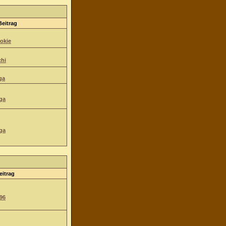
Beitrag
okie
hi
ga
ga
ga
eitrag
96