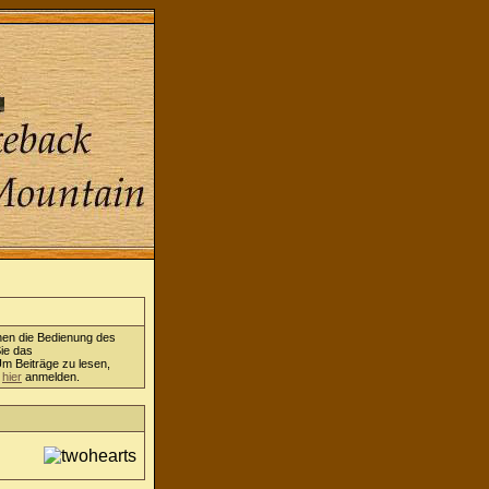
nen die Bedienung des
ie das
Um Beiträge zu lesen,
h
hier
anmelden.