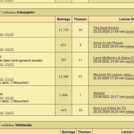
Schauspieler
Beiträge
Themen
Letzter B
The Dark Knight
11.710
59
15.10.2019
17:58
von
Usch
ee
,
Uschi
Anne in der Presse
631
4
13.11.2018
18:03
von
helga
ee
,
Uschi
r
Larry McMurtry & Diana 
207
11
die oben nicht genannt wurden
29.03.2021
14:05
von
gerh
ee
,
Uschi
Wusstet Ihr schon, dass...
12.388
93
11.10.2024
17:25
von
Gips
ee
,
Uschi
 aktiv: 2 Besucher)
Matilda
r)
1.496
7
23.09.2021
10:17
von
lundi
ee
,
Uschi
 aktiv: 2 Besucher)
Ang Lee Filme im TV
419
10
25.03.2019
16:25
von
helg
ee
,
Uschi
Multimedia
Beiträge
Themen
Letzter 