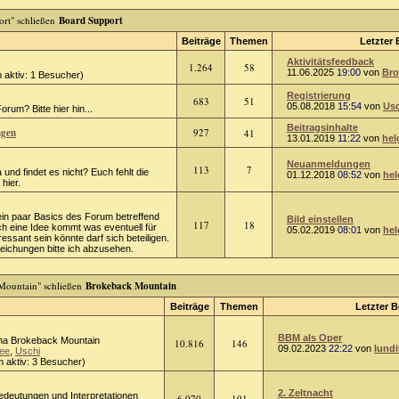
Board Support
Beiträge
Themen
Letzter 
Aktivitätsfeedback
1.264
58
11.06.2025
19:00
von
Bro
 aktiv: 1 Besucher)
Registrierung
683
51
05.08.2018
15:54
von
Usc
rum? Bitte hier hin...
Beitragsinhalte
ngen
927
41
13.01.2019
11:22
von
hel
Neuanmeldungen
113
7
 und findet es nicht? Euch fehlt die
01.12.2018
08:52
von
hel
hier.
ein paar Basics des Forum betreffend
Bild einstellen
117
18
ch eine Idee kommt was eventuell für
05.02.2019
08:01
von
hel
ressant sein könnte darf sich beteiligen.
chungen bitte ich abzusehen.
Brokeback Mountain
Beiträge
Themen
Letzter B
BBM als Oper
a Brokeback Mountain
10.816
146
09.02.2023
22:22
von
lundi
ee
,
Uschi
 aktiv: 3 Besucher)
2. Zeltnacht
Bedeutungen und Interpretationen
6.070
101