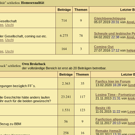
Homosexualität
Beiträge
Themen
Letzter B
Gleichberechtigung
714
9
Gesellschaft
05.07.2019
20:31
von
AngL
ee
,
Uschi
Schwule und lesbische Per
6.275
78
er Gesellschaft, coming out etc.
04.02.2022
22:38
von
AngL
ee
,
Uschi
Coming Out
164
3
27.07.2016
17:12
von
helg
ee
,
Uschi
Own Brokeback
der vollständige Bereich ist erst ab 20 Beiträgen betretbar.
Beiträge
Themen
Letzter 
Fanfics hier im Forum
2.363
35
13.02.2020
16:28
von
lund
regungen bezüglich FF`s.
Losing Time - Fortsetzun
23.241
117
die Geschichte hätte anders laufen
21.11.2013
21:31
von
kro
hr euch für die beiden gewünscht?
Besitz (4)
1.531
123
11.01.2015
11:22
von
Love
Fanfiction allgemein
56
9
02.11.2017
20:13
von
lund
 Bezug zu BBM
Remake (temp2)
258
16
28.02.2012
13:20
von
corn