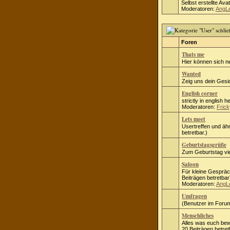
Selbst erstellte Ava
Moderatoren:
AngL
Foren
Thats me
Hier können sich n
Wanted
Zeig uns dein Gesic
English corner
strictly in english h
Moderatoren:
Frick
Lets meet
Usertreffen und ähn
betretbar.)
Geburtstagsgrüße
Zum Geburtstag vie
Saloon
Für kleine Gespräc
Beiträgen betretbar
Moderatoren:
AngL
Umfragen
(Benutzer im Forum
Menschliches
Alles was euch bew
20 Beiträgen betret