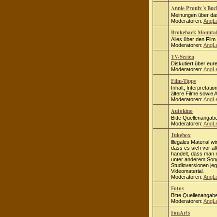
Annie Proulx´s Bu
Meinungen über das
Moderatoren:
AngL
Brokeback Mounta
Alles über den Fil
Moderatoren:
AngL
TV-Serien
Diskutiert über eure
Moderatoren:
AngL
Film-Tipps
Inhalt, Interpretati
ältere Filme sowie
Moderatoren:
AngL
Autokino
Bitte Quellenangab
Moderatoren:
AngL
Jukebox
lllegales Material wi
dass es sich vor al
handelt, dass man ni
unter anderem Song
Studioversionen jeg
Videomaterial.
Moderatoren:
AngL
Fotos
Bitte Quellenangab
Moderatoren:
AngL
FanArts