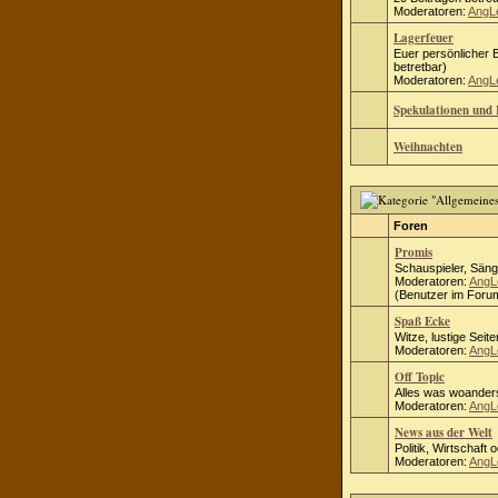
Moderatoren:
AngL
Lagerfeuer
Euer persönlicher B
betretbar)
Moderatoren:
AngL
Spekulationen und 
Weihnachten
Foren
Promis
Schauspieler, Säng
Moderatoren:
AngL
(Benutzer im Forum
Spaß Ecke
Witze, lustige Seite
Moderatoren:
AngL
Off Topic
Alles was woanders
Moderatoren:
AngL
News aus der Welt
Politik, Wirtschaft 
Moderatoren:
AngL