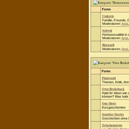
Foren
Umkreis
Familie, Freunde, 
Moderatoren:
AngL
Schwul
Homosexualität in d
Moderatoren:
AngL
Bisexuell
Moderatoren:
AngL
Foren
Pinnwand
Themen, Kritik, An
Own Brokeback
Habt ihr Ideen wie 
können? Was habt i
One Shots
Kurzgeschichten
Sonstige Stories
Geschichten ohne
Zwischenstopp