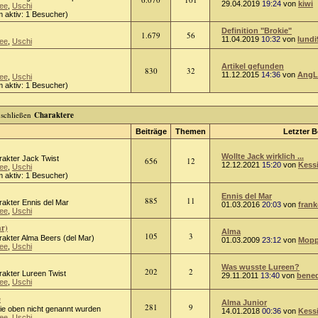
29.04.2019
19:24
von
kiwi
ee
,
Uschi
 aktiv: 1 Besucher)
Definition "Brokie"
1.679
56
11.04.2019
10:32
von
lundi
ee
,
Uschi
Artikel gefunden
830
32
11.12.2015
14:36
von
AngL
ee
,
Uschi
 aktiv: 1 Besucher)
Charaktere
Beiträge
Themen
Letzter B
Wollte Jack wirklich ...
rakter Jack Twist
656
12
12.12.2021
15:20
von
Kess
ee
,
Uschi
 aktiv: 1 Besucher)
Ennis del Mar
885
11
rakter Ennis del Mar
01.03.2016
20:03
von
frank
ee
,
Uschi
ar)
Alma
105
3
rakter Alma Beers (del Mar)
01.03.2009
23:12
von
Mopp
ee
,
Uschi
Was wusste Lureen?
202
2
rakter Lureen Twist
29.11.2011
13:40
von
bened
ee
,
Uschi
e
Alma Junior
281
9
die oben nicht genannt wurden
14.01.2018
00:36
von
Kess
ee
,
Uschi