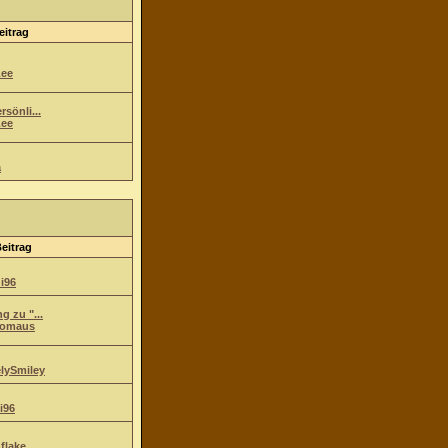
eitrag
ee
sönli...
ee
a
Beitrag
i96
g zu "...
komaus
lySmiley
i96
flake