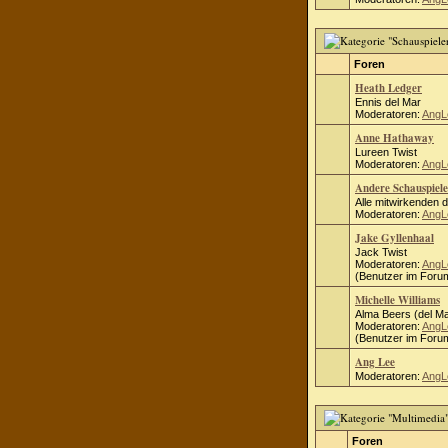
Foren
Heath Ledger
Ennis del Mar
Moderatoren:
AngL
Anne Hathaway
Lureen Twist
Moderatoren:
AngL
Andere Schauspiele
Alle mitwirkenden 
Moderatoren:
AngL
Jake Gyllenhaal
Jack Twist
Moderatoren:
AngL
(Benutzer im Forum
Michelle Williams
Alma Beers (del Ma
Moderatoren:
AngL
(Benutzer im Forum
Ang Lee
Moderatoren:
AngL
Foren