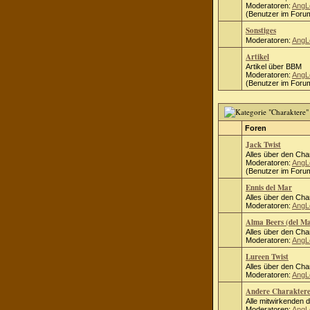
Moderatoren:
AngL
(Benutzer im Forum
Sonstiges
Moderatoren:
AngL
Artikel
Artikel über BBM
Moderatoren:
AngL
(Benutzer im Forum
Foren
Jack Twist
Alles über den Cha
Moderatoren:
AngL
(Benutzer im Forum
Ennis del Mar
Alles über den Cha
Moderatoren:
AngL
Alma Beers (del M
Alles über den Cha
Moderatoren:
AngL
Lureen Twist
Alles über den Cha
Moderatoren:
AngL
Andere Charakter
Alle mitwirkenden 
Moderatoren:
AngL