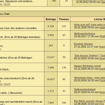
780
24
tare, Signaturen und anderes...
11.09.2012
09:49
von
Da
ee
,
Uschi
User
Beiträge
Themen
Letzter B
Hola que tal? (wie geht e
4.320
155
25.02.2025
09:55
von
wild
eue User den anderen vorstellen.
Weihnachtsfotos
2.902
83
10.03.2017
17:36
von
Pfef
ht. (Erst ab 20 Beiträgen betretbar)
English Stories
263
9
ere.
27.11.2011
12:17
von
Trac
y
"Ein letztes Treffen"-"Jub
12.617
50
liches (Erst ab 20 Beiträgen
05.10.2025
16:00
von
Ang
Happy Birthday, lundi
7.606
136
16.12.2020
08:32
von
lund
l Glück...
Vermisste User - was mach
he zwischendurch.(Erst ab 20
16.815
80
03.03.2024
16:35
von
Fric
)
ee
,
Uschi
Selbstständigkeit
1.212
43
26.07.2018
02:43
von
Kess
 aktiv: 1 Besucher)
Ein Blick zurück: Unser F
egt und nachdenklich macht (Erst ab
7.065
186
12.09.2025
15:03
von
Eva
bar.)