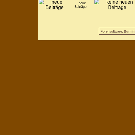
neue
Beiträge
Forensoftware:
Burnin