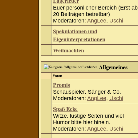
Lagerfeuer
Euer persönlicher Bereich (Erst ab
20 Beiträgen betretbar)
Moderatoren:
AngLee
,
Uschi
Spekulationen und
Eigeninterpretationen
Weihnachten
Allgemeines
Foren
Promis
Schauspieler, Sänger & Co.
Moderatoren:
AngLee
,
Uschi
Spaß Ecke
Witze, lustige Seiten und viel
Humor bitte hier hinein.
Moderatoren:
AngLee
,
Uschi