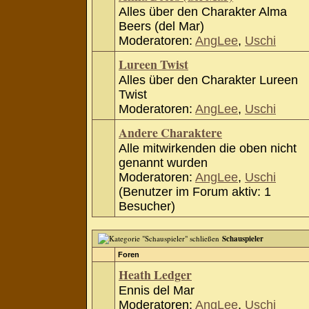
Alles über den Charakter Alma
Beers (del Mar)
Moderatoren:
AngLee
,
Uschi
Lureen Twist
Alles über den Charakter Lureen
Twist
Moderatoren:
AngLee
,
Uschi
Andere Charaktere
Alle mitwirkenden die oben nicht
genannt wurden
Moderatoren:
AngLee
,
Uschi
(Benutzer im Forum aktiv: 1
Besucher)
Schauspieler
Foren
Heath Ledger
Ennis del Mar
Moderatoren:
AngLee
,
Uschi