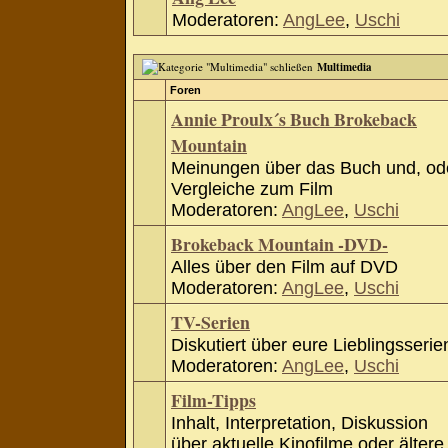
Moderatoren:
AngLee
,
Uschi
Multimedia
Foren
Annie Proulx´s Buch Brokeback
Mountain
Meinungen über das Buch und, od
Vergleiche zum Film
Moderatoren:
AngLee
,
Uschi
Brokeback Mountain -DVD-
Alles über den Film auf DVD
Moderatoren:
AngLee
,
Uschi
TV-Serien
Diskutiert über eure Lieblingsserie
Moderatoren:
AngLee
,
Uschi
Film-Tipps
Inhalt, Interpretation, Diskussion
über aktuelle Kinofilme oder ältere