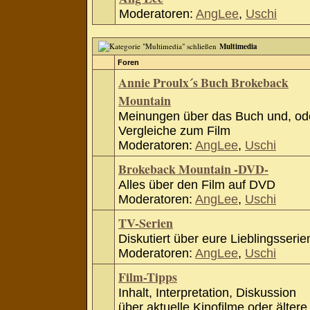
Moderatoren:
AngLee
,
Uschi
Multimedia
Foren
Annie Proulx´s Buch Brokeback
Mountain
Meinungen über das Buch und, od
Vergleiche zum Film
Moderatoren:
AngLee
,
Uschi
Brokeback Mountain -DVD-
Alles über den Film auf DVD
Moderatoren:
AngLee
,
Uschi
TV-Serien
Diskutiert über eure Lieblingsserie
Moderatoren:
AngLee
,
Uschi
Film-Tipps
Inhalt, Interpretation, Diskussion
über aktuelle Kinofilme oder ältere