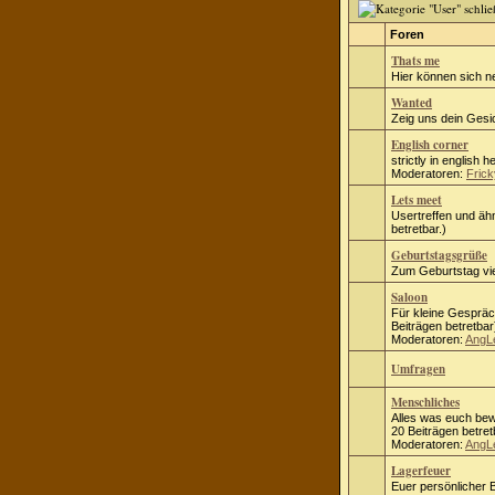
Foren
Thats me
Hier können sich n
Wanted
Zeig uns dein Gesic
English corner
strictly in english h
Moderatoren:
Frick
Lets meet
Usertreffen und ähn
betretbar.)
Geburtstagsgrüße
Zum Geburtstag vie
Saloon
Für kleine Gespräc
Beiträgen betretbar
Moderatoren:
AngL
Umfragen
Menschliches
Alles was euch bew
20 Beiträgen betret
Moderatoren:
AngL
Lagerfeuer
Euer persönlicher B