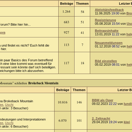
Beiträge
Themen
Letzter 
Aktivitätsfeedback
1.264
58
11.06.2025
19:00
von
Bro
Registrierung
683
51
05.08.2018
15:54
von
Usc
rum? Bitte hier hin...
Beitragsinhalte
ngen
927
41
13.01.2019
11:22
von
hel
Neuanmeldungen
113
7
 und findet es nicht? Euch fehlt die
01.12.2018
08:52
von
hel
hier.
ein paar Basics des Forum betreffend
Bild einstellen
117
18
ch eine Idee kommt was eventuell für
05.02.2019
08:01
von
hel
ressant sein könnte darf sich beteiligen.
chungen bitte ich abzusehen.
Brokeback Mountain
Beiträge
Themen
Letzter B
BBM als Oper
a Brokeback Mountain
10.816
146
09.02.2023
22:22
von
lundi
ee
,
Uschi
 aktiv: 3 Besucher)
2. Zeltnacht
Bedeutungen und Interpretationen
6.070
101
29.04.2019
19:24
von
kiwi
ee
,
Uschi
 aktiv: 6 Besucher)