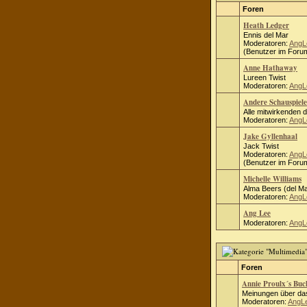
Foren
Heath Ledger
Ennis del Mar
Moderatoren:
AngL
(Benutzer im Forum
Anne Hathaway
Lureen Twist
Moderatoren:
AngL
Andere Schauspiele
Alle mitwirkenden 
Moderatoren:
AngL
Jake Gyllenhaal
Jack Twist
Moderatoren:
AngL
(Benutzer im Forum
Michelle Williams
Alma Beers (del Ma
Moderatoren:
AngL
Ang Lee
Moderatoren:
AngL
Foren
Annie Proulx´s Bu
Meinungen über das
Moderatoren:
AngL