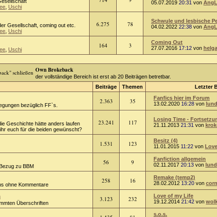
Gesellschaft
05.07.2019
20:31
von
AngL
ee
,
Uschi
Schwule und lesbische Per
6.275
78
er Gesellschaft, coming out etc.
04.02.2022
22:38
von
AngL
ee
,
Uschi
Coming Out
164
3
27.07.2016
17:12
von
helg
ee
,
Uschi
Own Brokeback
der vollständige Bereich ist erst ab 20 Beiträgen betretbar.
Beiträge
Themen
Letzter 
Fanfics hier im Forum
2.363
35
13.02.2020
16:28
von
lund
regungen bezüglich FF`s.
Losing Time - Fortsetzun
23.241
117
die Geschichte hätte anders laufen
21.11.2013
21:31
von
kro
hr euch für die beiden gewünscht?
Besitz (4)
1.531
123
11.01.2015
11:22
von
Love
Fanfiction allgemein
56
9
02.11.2017
20:13
von
lund
 Bezug zu BBM
Remake (temp2)
258
16
28.02.2012
13:20
von
corn
ions ohne Kommentare
n
Love of my Life
3.123
232
19.12.2014
21:42
von
wol
timmten Überschriften
s.o.s.