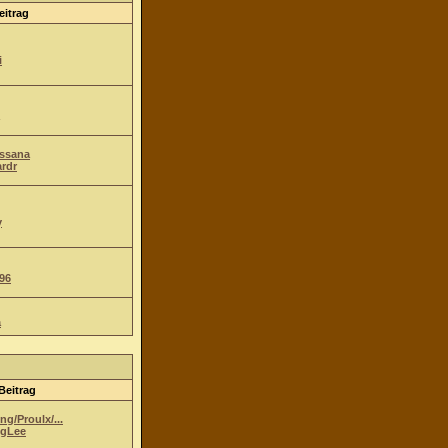
eitrag
i
Ossana
ardr
y
96
a
Beitrag
g/Proulx/...
gLee