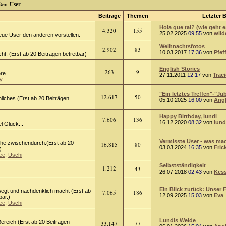
User
Beiträge
Themen
Letzter B
Hola que tal? (wie geht e
4.320
155
25.02.2025
09:55
von
wild
eue User den anderen vorstellen.
Weihnachtsfotos
2.902
83
10.03.2017
17:36
von
Pfef
ht. (Erst ab 20 Beiträgen betretbar)
English Stories
263
9
ere.
27.11.2011
12:17
von
Trac
y
"Ein letztes Treffen"-"Jub
12.617
50
liches (Erst ab 20 Beiträgen
05.10.2025
16:00
von
Ang
Happy Birthday, lundi
7.606
136
16.12.2020
08:32
von
lund
l Glück...
Vermisste User - was mach
he zwischendurch.(Erst ab 20
16.815
80
03.03.2024
16:35
von
Fric
)
ee
,
Uschi
Selbstständigkeit
1.212
43
26.07.2018
02:43
von
Kess
Ein Blick zurück: Unser F
egt und nachdenklich macht (Erst ab
7.065
186
12.09.2025
15:03
von
Eva
bar.)
ee
,
Uschi
Lundis Weide
ereich (Erst ab 20 Beiträgen
33.147
77