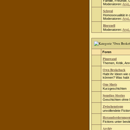
Familie, Freunde, 
Moderatoren:
AngL
Schwul
Homosexualität in d
Moderatoren:
AngL
Bisexuell
Moderatoren:
AngL
Foren
Pinnwand
Themen, Kritik, An
Own Brokeback
Habt ihr Ideen wie 
können? Was habt i
One Shots
Kurzgeschichten
Sonstige Stories
Geschichten ohne
Zwischenstopp
unvollendete Fict
Herausforderunge
Fictions unter bes
Archiv