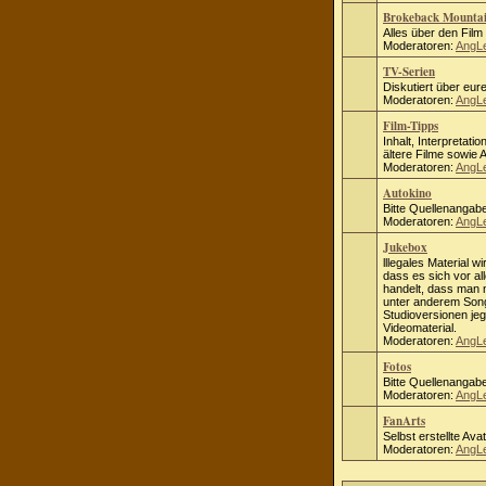
Brokeback Mounta
Alles über den Fil
Moderatoren:
AngL
TV-Serien
Diskutiert über eure
Moderatoren:
AngL
Film-Tipps
Inhalt, Interpretati
ältere Filme sowie
Moderatoren:
AngL
Autokino
Bitte Quellenangab
Moderatoren:
AngL
Jukebox
lllegales Material wi
dass es sich vor al
handelt, dass man ni
unter anderem Song
Studioversionen jeg
Videomaterial.
Moderatoren:
AngL
Fotos
Bitte Quellenangab
Moderatoren:
AngL
FanArts
Selbst erstellte Ava
Moderatoren:
AngL