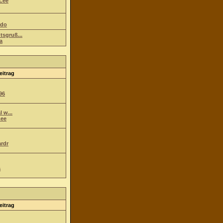
Lee
ndo
tsgruß...
a
eitrag
96
l w...
ee
ardr
a
eitrag