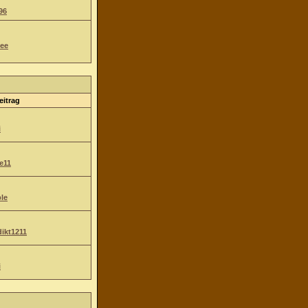
96
ee
eitrag
i
e11
le
ikt1211
i