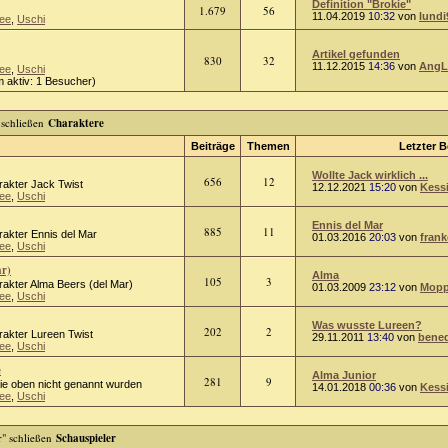
Definition "Brokie"
1.679
56
11.04.2019
10:32
von
lundi
ee
,
Uschi
Artikel gefunden
830
32
11.12.2015
14:36
von
AngL
ee
,
Uschi
 aktiv: 1 Besucher)
Charaktere
Beiträge
Themen
Letzter B
Wollte Jack wirklich ...
656
12
rakter Jack Twist
12.12.2021
15:20
von
Kess
ee
,
Uschi
Ennis del Mar
885
11
rakter Ennis del Mar
01.03.2016
20:03
von
frank
ee
,
Uschi
ar)
Alma
105
3
rakter Alma Beers (del Mar)
01.03.2009
23:12
von
Mopp
ee
,
Uschi
Was wusste Lureen?
202
2
rakter Lureen Twist
29.11.2011
13:40
von
bened
ee
,
Uschi
e
Alma Junior
281
9
die oben nicht genannt wurden
14.01.2018
00:36
von
Kess
ee
,
Uschi
Schauspieler