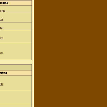
Beitrag
okie
hi
ga
ga
ga
eitrag
96