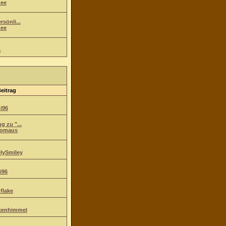
ee
sönli...
ee
a
Beitrag
i96
g zu "...
komaus
lySmiley
i96
flake
kenhimmel