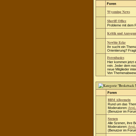
Foren
Wyoming News
Sheriff Office
Probleme mit dem Fo
Kritik und Anregu
Newbie Ecke
Ihr sucht ein Thema
Orientierung? Fragt 
Forenbasics
Hier kommen jetzt 
rein. Jeder dem no
neue Mitglieder inte
Von Themenabwewei
Foren
BBM Allgemein
Rund um das Them
Moderatoren:
AngL
(Benutzer im Forum
Szenen
Alle Szenen, ihre 
Moderatoren:
AngL
(Benutzer im Forum