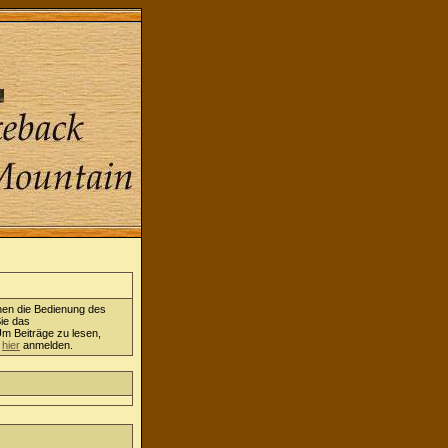
nen die Bedienung des
ie das
Um Beiträge zu lesen,
h
hier
anmelden.