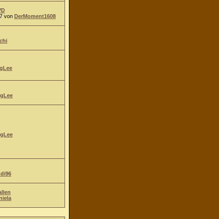
VD
7
von
DerMoment1608
chi
gLee
gLee
gLee
ndi96
allen
niela