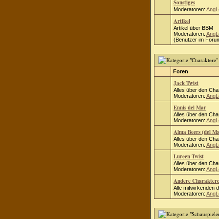
Sonstiges
Moderatoren:
AngL
Artikel
Artikel über BBM
Moderatoren:
AngL
(Benutzer im Forum
Foren
Jack Twist
Alles über den Cha
Moderatoren:
AngL
Ennis del Mar
Alles über den Cha
Moderatoren:
AngL
Alma Beers (del M
Alles über den Cha
Moderatoren:
AngL
Lureen Twist
Alles über den Cha
Moderatoren:
AngL
Andere Charakter
Alle mitwirkenden 
Moderatoren:
AngL