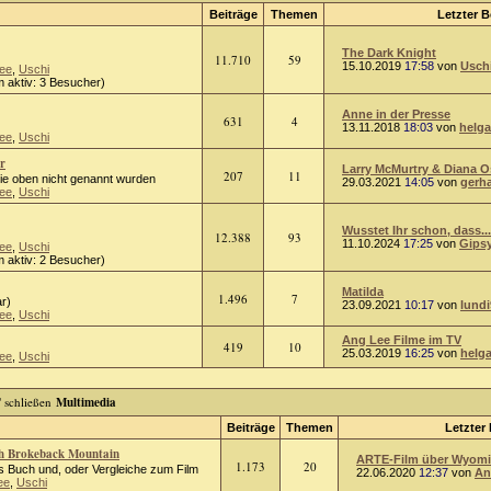
Beiträge
Themen
Letzter B
The Dark Knight
11.710
59
15.10.2019
17:58
von
Usch
ee
,
Uschi
 aktiv: 3 Besucher)
Anne in der Presse
631
4
13.11.2018
18:03
von
helga
ee
,
Uschi
r
Larry McMurtry & Diana 
207
11
die oben nicht genannt wurden
29.03.2021
14:05
von
gerh
ee
,
Uschi
Wusstet Ihr schon, dass...
12.388
93
11.10.2024
17:25
von
Gips
ee
,
Uschi
 aktiv: 2 Besucher)
Matilda
1.496
7
r)
23.09.2021
10:17
von
lundi
ee
,
Uschi
Ang Lee Filme im TV
419
10
25.03.2019
16:25
von
helg
ee
,
Uschi
Multimedia
Beiträge
Themen
Letzter 
ch Brokeback Mountain
ARTE-Film über Wyomin
1.173
20
 Buch und, oder Vergleiche zum Film
22.06.2020
12:37
von
An
ee
,
Uschi