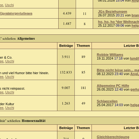
06.01.2026
15:04
von
Ang
ee
,
Uschi
JGs Beziehungen
Eigeninterpretationen
4.439
11
26.07.2015
20:21
von
bra
ho, ho, ho *der Weihnach
1.487
8
25.12.2017
09:06
von
helg
Allgemeines
Beiträge
Themen
Letzter B
Robbie Williams
3.911
89
er & Co.
19.11.2024
17:18
von
lundi
ee
,
Uschi
Bitte nicht böse sein... ma
132.833
85
n und viel Humor bitte hier hinein.
08.12.2023
23:40
von
AngL
ee
,
Uschi
Allgemeine PC Hilfe
9.007
181
 nicht reinpasst.
26.05.2023
12:40
von
gerh
ee
,
Uschi
Schlagzeilen
1.263
49
oder Kultur
25.04.2017
14:03
von
helg
ee
,
Uschi
Homosexualität
Beiträge
Themen
Letzter B
Gleichberechtigung
714
9