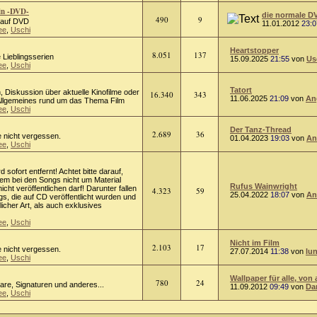
in -DVD-
die normale D
490
9
m auf DVD
11.01.2012
23:0
ee
,
Uschi
Heartstopper
8.051
137
 Lieblingsserien
15.09.2025
21:55
von
Us
ee
,
Uschi
Tatort
on, Diskussion über aktuelle Kinofilme oder
16.340
343
11.06.2025
21:09
von
An
 Allgemeines rund um das Thema Film
ee
,
Uschi
Der Tanz-Thread
2.689
36
e nicht vergessen.
01.04.2023
19:03
von
An
ee
,
Uschi
rd sofort entfernt! Achtet bitte darauf,
lem bei den Songs nicht um Material
Rufus Wainwright
cht veröffentlichen darf! Darunter fallen
4.323
59
25.04.2022
18:07
von
An
s, die auf CD veröffentlicht wurden und
licher Art, als auch exklusives
ee
,
Uschi
Nicht im Film
2.103
17
e nicht vergessen.
27.07.2014
11:38
von
lu
ee
,
Uschi
Wallpaper für alle, von 
780
24
tare, Signaturen und anderes...
11.09.2012
09:49
von
Da
ee
,
Uschi