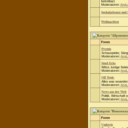
betretbar)
Moderatoren:
AngL
Spekulationen und 
Weihnachten
Foren
Promis
Schauspieler, Säng
Moderatoren:
AngL
Spaß Ecke
Witze, lustige Seite
Moderatoren:
AngL
Off Topic
Alles was woanders
Moderatoren:
AngL
News aus der Welt
Politik, Wirtschaft 
Moderatoren:
AngL
Foren
Umkreis