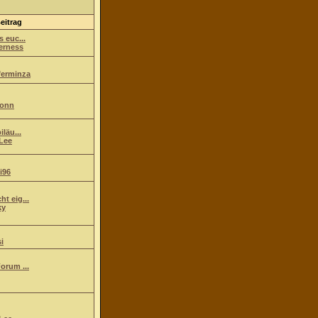
eitrag
s euc...
erness
ferminza
ionn
iläu...
Lee
i96
t eig...
ky
i
orum ...