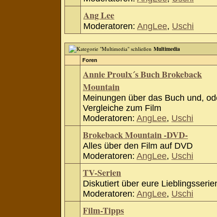
Ang Lee
Moderatoren:
AngLee
,
Uschi
Multimedia
Foren
Annie Proulx´s Buch Brokeback
Mountain
Meinungen über das Buch und, od
Vergleiche zum Film
Moderatoren:
AngLee
,
Uschi
Brokeback Mountain -DVD-
Alles über den Film auf DVD
Moderatoren:
AngLee
,
Uschi
TV-Serien
Diskutiert über eure Lieblingsserie
Moderatoren:
AngLee
,
Uschi
Film-Tipps