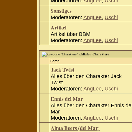
Moderatoren:
AngLee
,
Uschi
Sonstiges
Moderatoren:
AngLee
,
Uschi
Artikel
Artikel über BBM
Moderatoren:
AngLee
,
Uschi
Charaktere
Foren
Jack Twist
Alles über den Charakter Jack
Twist
Moderatoren:
AngLee
,
Uschi
Ennis del Mar
Alles über den Charakter Ennis de
Mar
Moderatoren:
AngLee
,
Uschi
Alma Beers (del Mar)