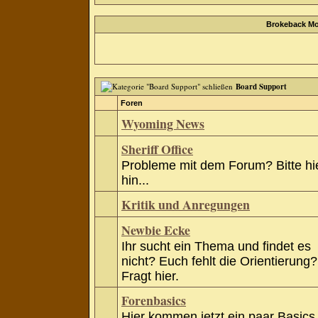
Brokeback Mo
Board Support
Foren
Wyoming News
Sheriff Office
Probleme mit dem Forum? Bitte hi
hin...
Kritik und Anregungen
Newbie Ecke
Ihr sucht ein Thema und findet es
nicht? Euch fehlt die Orientierung?
Fragt hier.
Forenbasics
Hier kommen jetzt ein paar Basics