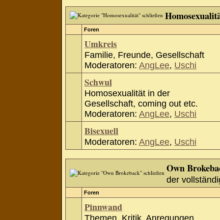
Homosexualit
Foren
Umkreis
Familie, Freunde, Gesellschaft
Moderatoren:
AngLee
,
Uschi
Schwul
Homosexualität in der
Gesellschaft, coming out etc.
Moderatoren:
AngLee
,
Uschi
Bisexuell
Moderatoren:
AngLee
,
Uschi
Own Brokeba
der vollständi
Foren
Pinnwand
Themen, Kritik, Anregungen