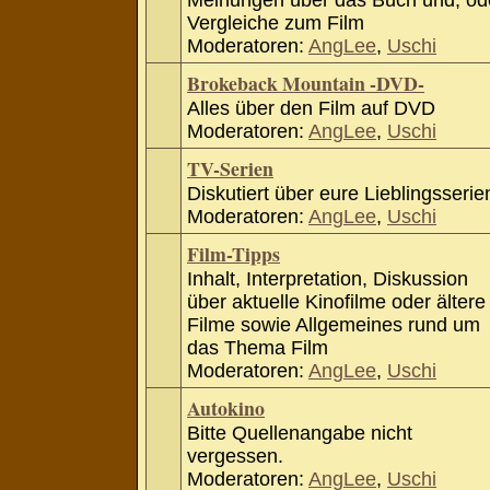
Meinungen über das Buch und, od
Vergleiche zum Film
Moderatoren:
AngLee
,
Uschi
Brokeback Mountain -DVD-
Alles über den Film auf DVD
Moderatoren:
AngLee
,
Uschi
TV-Serien
Diskutiert über eure Lieblingsserie
Moderatoren:
AngLee
,
Uschi
Film-Tipps
Inhalt, Interpretation, Diskussion
über aktuelle Kinofilme oder ältere
Filme sowie Allgemeines rund um
das Thema Film
Moderatoren:
AngLee
,
Uschi
Autokino
Bitte Quellenangabe nicht
vergessen.
Moderatoren:
AngLee
,
Uschi