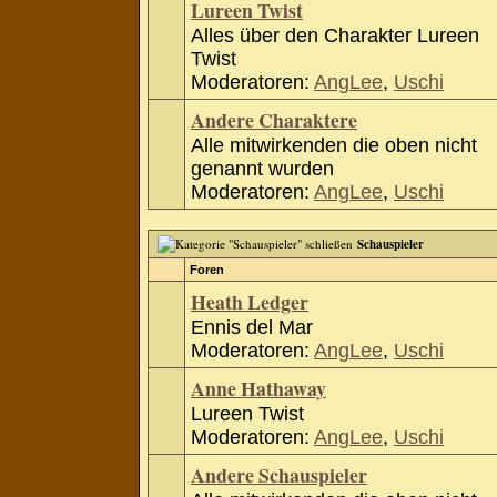
Lureen Twist
Alles über den Charakter Lureen
Twist
Moderatoren:
AngLee
,
Uschi
Andere Charaktere
Alle mitwirkenden die oben nicht
genannt wurden
Moderatoren:
AngLee
,
Uschi
Schauspieler
Foren
Heath Ledger
Ennis del Mar
Moderatoren:
AngLee
,
Uschi
Anne Hathaway
Lureen Twist
Moderatoren:
AngLee
,
Uschi
Andere Schauspieler