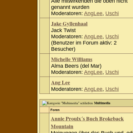
Alle mitwirkenden die oben nicht
genannt wurden
Moderatoren:
AngLee
,
Uschi
Jake Gyllenhaal
Jack Twist
Moderatoren:
AngLee
,
Uschi
(Benutzer im Forum aktiv: 2
Besucher)
Michelle Williams
Alma Beers (del Mar)
Moderatoren:
AngLee
,
Uschi
Ang Lee
Moderatoren:
AngLee
,
Uschi
Multimedia
Foren
Annie Proulx´s Buch Brokeback
Mountain