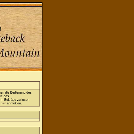
nen die Bedienung des
ie das
Um Beiträge zu lesen,
h
hier
anmelden.