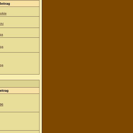
Beitrag
okie
hi
ga
ga
ga
eitrag
96