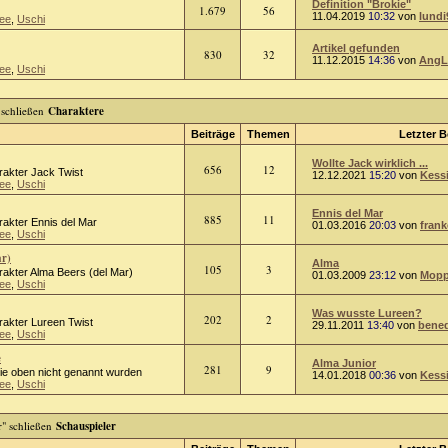
Definition "Brokie"
1.679
56
11.04.2019
10:32
von
lundi
ee
,
Uschi
Artikel gefunden
830
32
11.12.2015
14:36
von
AngL
ee
,
Uschi
Charaktere
Beiträge
Themen
Letzter B
Wollte Jack wirklich ...
656
12
rakter Jack Twist
12.12.2021
15:20
von
Kess
ee
,
Uschi
Ennis del Mar
885
11
rakter Ennis del Mar
01.03.2016
20:03
von
frank
ee
,
Uschi
ar)
Alma
105
3
rakter Alma Beers (del Mar)
01.03.2009
23:12
von
Mopp
ee
,
Uschi
Was wusste Lureen?
202
2
rakter Lureen Twist
29.11.2011
13:40
von
bened
ee
,
Uschi
e
Alma Junior
281
9
die oben nicht genannt wurden
14.01.2018
00:36
von
Kess
ee
,
Uschi
Schauspieler