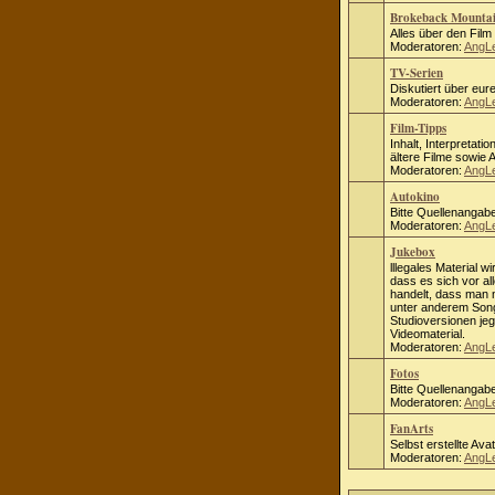
Brokeback Mounta
Alles über den Fil
Moderatoren:
AngL
TV-Serien
Diskutiert über eure
Moderatoren:
AngL
Film-Tipps
Inhalt, Interpretati
ältere Filme sowie
Moderatoren:
AngL
Autokino
Bitte Quellenangab
Moderatoren:
AngL
Jukebox
lllegales Material wi
dass es sich vor al
handelt, dass man ni
unter anderem Song
Studioversionen jeg
Videomaterial.
Moderatoren:
AngL
Fotos
Bitte Quellenangab
Moderatoren:
AngL
FanArts
Selbst erstellte Ava
Moderatoren:
AngL