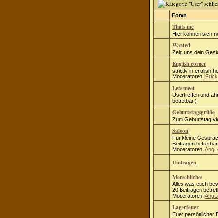
Foren
Thats me
Hier können sich n
Wanted
Zeig uns dein Gesic
English corner
strictly in english h
Moderatoren:
Frick
Lets meet
Usertreffen und ähn
betretbar.)
Geburtstagsgrüße
Zum Geburtstag vie
Saloon
Für kleine Gespräc
Beiträgen betretbar
Moderatoren:
AngL
Umfragen
Menschliches
Alles was euch bew
20 Beiträgen betret
Moderatoren:
AngL
Lagerfeuer
Euer persönlicher B