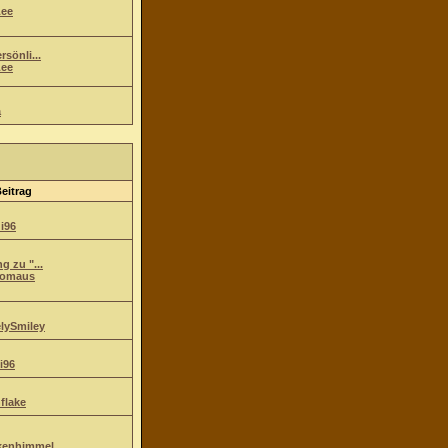
ee
sönli...
ee
a
Beitrag
i96
g zu "...
komaus
lySmiley
i96
flake
kenhimmel