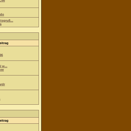
Lee
ndo
tsgruß...
a
eitrag
96
l w...
ee
ardr
a
eitrag