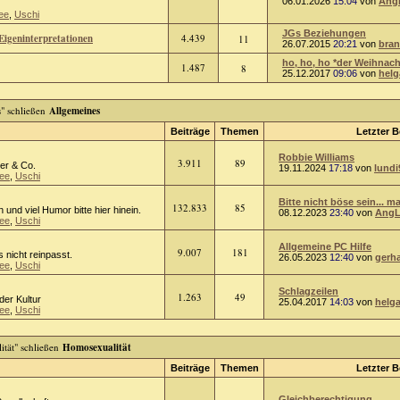
06.01.2026
15:04
von
Ang
ee
,
Uschi
JGs Beziehungen
Eigeninterpretationen
4.439
11
26.07.2015
20:21
von
bra
ho, ho, ho *der Weihnach
1.487
8
25.12.2017
09:06
von
helg
Allgemeines
Beiträge
Themen
Letzter B
Robbie Williams
3.911
89
er & Co.
19.11.2024
17:18
von
lundi
ee
,
Uschi
Bitte nicht böse sein... ma
132.833
85
n und viel Humor bitte hier hinein.
08.12.2023
23:40
von
AngL
ee
,
Uschi
Allgemeine PC Hilfe
9.007
181
 nicht reinpasst.
26.05.2023
12:40
von
gerh
ee
,
Uschi
Schlagzeilen
1.263
49
oder Kultur
25.04.2017
14:03
von
helg
ee
,
Uschi
Homosexualität
Beiträge
Themen
Letzter B
Gleichberechtigung