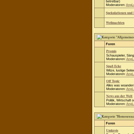
betretbar)
Moderatoren:
AngL
Spekulationen und 
Weihnachten
Foren
Promis
Schauspieler, Säng
Moderatoren:
AngL
Spaß Ecke
Witze, lustige Seite
Moderatoren:
AngL
Off Topic
Alles was woanders
Moderatoren:
AngL
News aus der Welt
Politik, Wirtschaft 
Moderatoren:
AngL
Foren
Umkreis