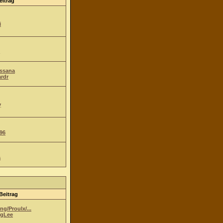
eitrag
i
Ossana
ardr
y
96
a
Beitrag
g/Proulx/...
gLee