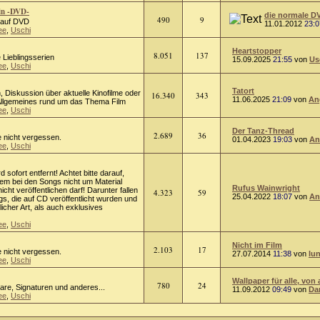
in -DVD-
die normale D
490
9
m auf DVD
11.01.2012
23:0
ee
,
Uschi
Heartstopper
8.051
137
 Lieblingsserien
15.09.2025
21:55
von
Us
ee
,
Uschi
Tatort
on, Diskussion über aktuelle Kinofilme oder
16.340
343
11.06.2025
21:09
von
An
 Allgemeines rund um das Thema Film
ee
,
Uschi
Der Tanz-Thread
2.689
36
e nicht vergessen.
01.04.2023
19:03
von
An
ee
,
Uschi
rd sofort entfernt! Achtet bitte darauf,
lem bei den Songs nicht um Material
Rufus Wainwright
cht veröffentlichen darf! Darunter fallen
4.323
59
25.04.2022
18:07
von
An
s, die auf CD veröffentlicht wurden und
licher Art, als auch exklusives
ee
,
Uschi
Nicht im Film
2.103
17
e nicht vergessen.
27.07.2014
11:38
von
lu
ee
,
Uschi
Wallpaper für alle, von 
780
24
tare, Signaturen und anderes...
11.09.2012
09:49
von
Da
ee
,
Uschi