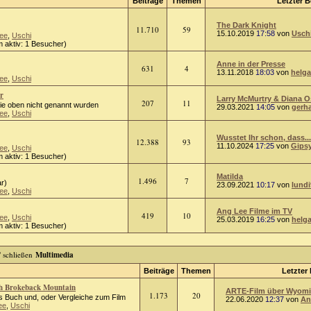
Beiträge
Themen
Letzter B
The Dark Knight
11.710
59
15.10.2019
17:58
von
Usch
ee
,
Uschi
 aktiv: 1 Besucher)
Anne in der Presse
631
4
13.11.2018
18:03
von
helga
ee
,
Uschi
r
Larry McMurtry & Diana 
207
11
die oben nicht genannt wurden
29.03.2021
14:05
von
gerh
ee
,
Uschi
Wusstet Ihr schon, dass...
12.388
93
11.10.2024
17:25
von
Gips
ee
,
Uschi
 aktiv: 1 Besucher)
Matilda
1.496
7
r)
23.09.2021
10:17
von
lundi
ee
,
Uschi
Ang Lee Filme im TV
419
10
ee
,
Uschi
25.03.2019
16:25
von
helg
 aktiv: 1 Besucher)
Multimedia
Beiträge
Themen
Letzter 
ch Brokeback Mountain
ARTE-Film über Wyomin
1.173
20
 Buch und, oder Vergleiche zum Film
22.06.2020
12:37
von
An
ee
,
Uschi