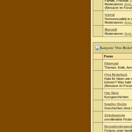
Familie, Freunde, 
Moderatoren:
AngL
(Benutzer im Forum
Schwul
Homosexualität in d
Moderatoren:
AngL
Bisexuell
Moderatoren:
AngL
Foren
Pinnwand
Themen, Kritik, An
Own Brokeback
Habt ihr Ideen wie 
können? Was habt i
(Benutzer im Forum
One Shots
Kurzgeschichten
Sonstige Stories
Geschichten ohne
Zwischenstopp
unvollendete Fict
Herausforderunge
Fictions unter bes