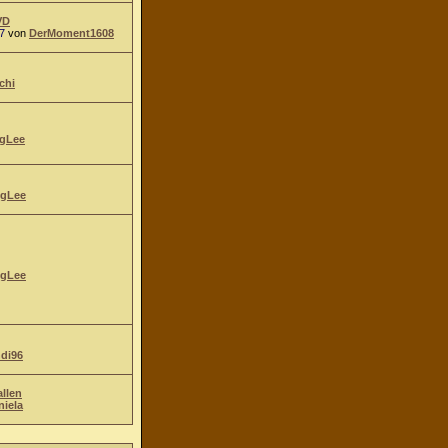
VD
7
von
DerMoment1608
chi
gLee
gLee
gLee
ndi96
allen
niela