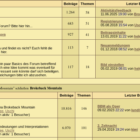
Beiträge
Themen
Letzter 
Aktivitätsfeedback
1.264
58
11.06.2025
19:00
von
Bro
Registrierung
683
51
05.08.2018
15:54
von
Usc
rum? Bitte hier hin...
Beitragsinhalte
ngen
927
41
13.01.2019
11:22
von
hel
Neuanmeldungen
113
7
 und findet es nicht? Euch fehlt die
01.12.2018
08:52
von
hel
hier.
ein paar Basics des Forum betreffend
Bild einstellen
117
18
ch eine Idee kommt was eventuell für
05.02.2019
08:01
von
hel
ressant sein könnte darf sich beteiligen.
chungen bitte ich abzusehen.
Brokeback Mountain
Beiträge
Themen
Letzter B
BBM als Oper
a Brokeback Mountain
10.816
146
09.02.2023
22:22
von
lundi
ee
,
Uschi
 aktiv: 1 Besucher)
2. Zeltnacht
Bedeutungen und Interpretationen
6.070
101
29.04.2019
19:24
von
kiwi
ee
,
Uschi
 aktiv: 1 Besucher)