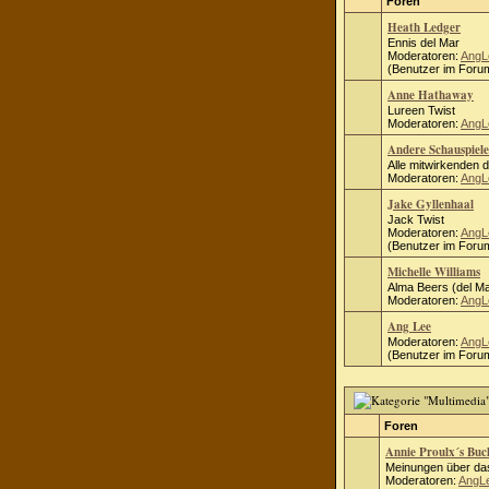
Foren
Heath Ledger
Ennis del Mar
Moderatoren:
AngL
(Benutzer im Forum
Anne Hathaway
Lureen Twist
Moderatoren:
AngL
Andere Schauspiele
Alle mitwirkenden 
Moderatoren:
AngL
Jake Gyllenhaal
Jack Twist
Moderatoren:
AngL
(Benutzer im Forum
Michelle Williams
Alma Beers (del Ma
Moderatoren:
AngL
Ang Lee
Moderatoren:
AngL
(Benutzer im Forum
Foren
Annie Proulx´s Bu
Meinungen über das
Moderatoren:
AngL