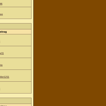
96
ee
eitrag
i
e11
le
ikt1211
i