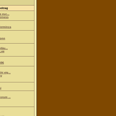
eitrag
s euc...
erness
ferminza
ionn
iläu...
Lee
i96
t eig...
ky
i
orum ...