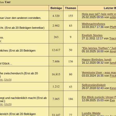
User
Beiträge
Themen
Letzter B
Hola que tal? (wie geht e
4.320
155
25.02.2025
09:55
von
wild
eue User den anderen vorstellen.
Weihnachtsfotos
2.902
83
10.03.2017
17:36
von
Pfef
ht. (Erst ab 20 Beiträgen betretbar)
English Stories
263
9
ere.
27.11.2011
12:17
von
Trac
y
"Ein letztes Treffen"-"Jub
12.617
50
liches (Erst ab 20 Beiträgen
05.10.2025
16:00
von
Ang
Happy Birthday, lundi
7.606
136
16.12.2020
08:32
von
lund
l Glück...
Vermisste User - was mach
he zwischendurch.(Erst ab 20
16.815
80
03.03.2024
16:35
von
Fric
)
ee
,
Uschi
Selbstständigkeit
1.212
43
26.07.2018
02:43
von
Kess
Ein Blick zurück: Unser F
egt und nachdenklich macht (Erst ab
7.065
186
12.09.2025
15:03
von
Eva
bar.)
ee
,
Uschi
Lundis Weide
ereich (Erst ab 20 Beiträgen
33.147
77