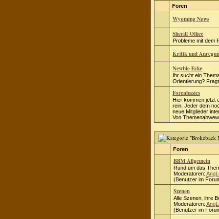
Foren
Wyoming News
Sheriff Office
Probleme mit dem Fo
Kritik und Anregu
Newbie Ecke
Ihr sucht ein Thema
Orientierung? Fragt 
Forenbasics
Hier kommen jetzt 
rein. Jeder dem no
neue Mitglieder inte
Von Themenabwewei
Foren
BBM Allgemein
Rund um das Them
Moderatoren:
AngL
(Benutzer im Forum
Szenen
Alle Szenen, ihre 
Moderatoren:
AngL
(Benutzer im Forum