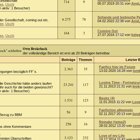
Gesellschaft
714
9
05.07.2019
20:31
von
AngL
ee
,
Uschi
 aktiv: 1 Besucher)
Schwule und lesbische Per
6.275
78
er Gesellschaft, coming out etc.
04.02.2022
22:38
von
AngL
ee
,
Uschi
Coming Out
164
3
27.07.2016
17:12
von
helg
ee
,
Uschi
Own Brokeback
der vollständige Bereich ist erst ab 20 Beiträgen betretbar.
Beiträge
Themen
Letzter 
Fanfics hier im Forum
2.363
35
13.02.2020
16:28
von
lund
regungen bezüglich FF`s.
Losing Time - Fortsetzun
die Geschichte hätte anders laufen
23.241
117
21.11.2013
21:31
von
kro
hr euch für die beiden gewünscht?
 aktiv: 1 Besucher)
Besitz (4)
1.531
123
11.01.2015
11:22
von
Love
Fanfiction allgemein
56
9
02.11.2017
20:13
von
lund
 Bezug zu BBM
Remake (temp2)
258
16
28.02.2012
13:20
von
corn
ions ohne Kommentare
n
Love of my Life
3.123
232
timmten Überschriften
19.12.2014
21:42
von
wol