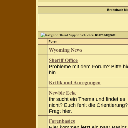
Brokeback Mo
Board Support
Foren
Wyoming News
Sheriff Office
Probleme mit dem Forum? Bitte hi
hin...
Kritik und Anregungen
Newbie Ecke
Ihr sucht ein Thema und findet es
nicht? Euch fehlt die Orientierung?
Fragt hier.
Forenbasics
Hier kommen jetzt ein paar Basics