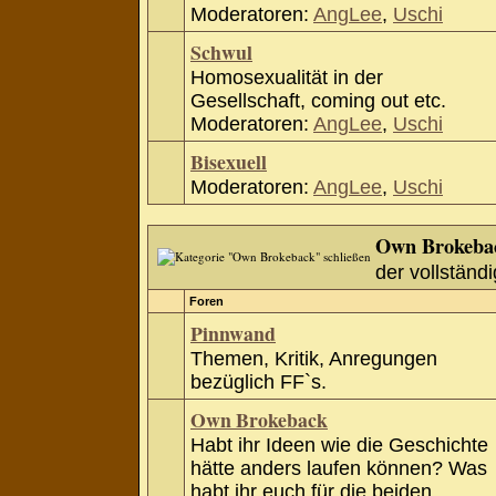
Moderatoren:
AngLee
,
Uschi
Schwul
Homosexualität in der
Gesellschaft, coming out etc.
Moderatoren:
AngLee
,
Uschi
Bisexuell
Moderatoren:
AngLee
,
Uschi
Own Brokeba
der vollständi
Foren
Pinnwand
Themen, Kritik, Anregungen
bezüglich FF`s.
Own Brokeback
Habt ihr Ideen wie die Geschichte
hätte anders laufen können? Was
habt ihr euch für die beiden