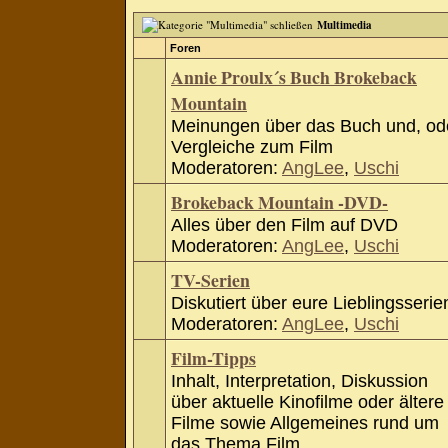
Multimedia
Foren
Annie Proulx´s Buch Brokeback
Mountain
Meinungen über das Buch und, od
Vergleiche zum Film
Moderatoren:
AngLee
,
Uschi
Brokeback Mountain -DVD-
Alles über den Film auf DVD
Moderatoren:
AngLee
,
Uschi
TV-Serien
Diskutiert über eure Lieblingsserie
Moderatoren:
AngLee
,
Uschi
Film-Tipps
Inhalt, Interpretation, Diskussion
über aktuelle Kinofilme oder ältere
Filme sowie Allgemeines rund um
das Thema Film