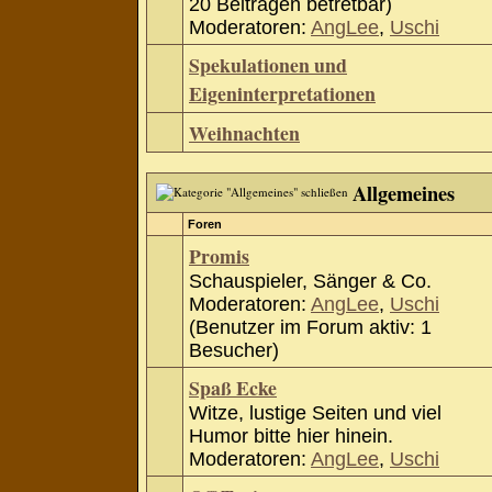
20 Beiträgen betretbar)
Moderatoren:
AngLee
,
Uschi
Spekulationen und
Eigeninterpretationen
Weihnachten
Allgemeines
Foren
Promis
Schauspieler, Sänger & Co.
Moderatoren:
AngLee
,
Uschi
(Benutzer im Forum aktiv: 1
Besucher)
Spaß Ecke
Witze, lustige Seiten und viel
Humor bitte hier hinein.
Moderatoren:
AngLee
,
Uschi