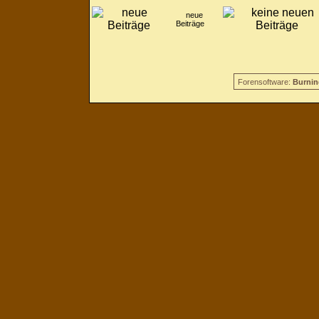
neue
Beiträge
Forensoftware:
Burnin