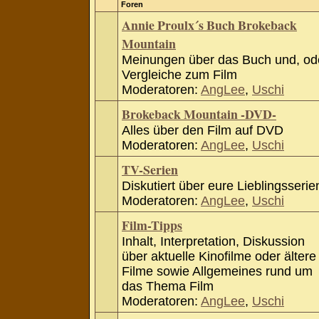
Foren
Annie Proulx´s Buch Brokeback
Mountain
Meinungen über das Buch und, od
Vergleiche zum Film
Moderatoren:
AngLee
,
Uschi
Brokeback Mountain -DVD-
Alles über den Film auf DVD
Moderatoren:
AngLee
,
Uschi
TV-Serien
Diskutiert über eure Lieblingsserie
Moderatoren:
AngLee
,
Uschi
Film-Tipps
Inhalt, Interpretation, Diskussion
über aktuelle Kinofilme oder ältere
Filme sowie Allgemeines rund um
das Thema Film
Moderatoren:
AngLee
,
Uschi