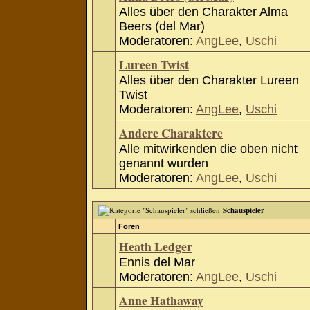
Alles über den Charakter Alma
Beers (del Mar)
Moderatoren:
AngLee
,
Uschi
Lureen Twist
Alles über den Charakter Lureen
Twist
Moderatoren:
AngLee
,
Uschi
Andere Charaktere
Alle mitwirkenden die oben nicht
genannt wurden
Moderatoren:
AngLee
,
Uschi
Schauspieler
Foren
Heath Ledger
Ennis del Mar
Moderatoren:
AngLee
,
Uschi
Anne Hathaway