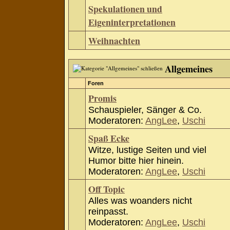
Spekulationen und
Eigeninterpretationen
Weihnachten
Allgemeines
Foren
Promis
Schauspieler, Sänger & Co.
Moderatoren:
AngLee
,
Uschi
Spaß Ecke
Witze, lustige Seiten und viel
Humor bitte hier hinein.
Moderatoren:
AngLee
,
Uschi
Off Topic
Alles was woanders nicht
reinpasst.
Moderatoren:
AngLee
,
Uschi