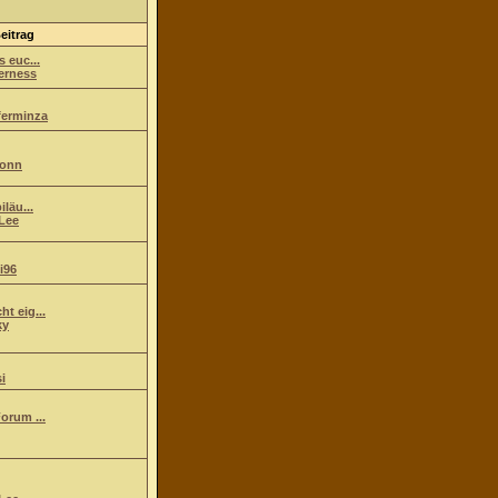
eitrag
s euc...
erness
ferminza
ionn
iläu...
Lee
i96
t eig...
ky
i
orum ...