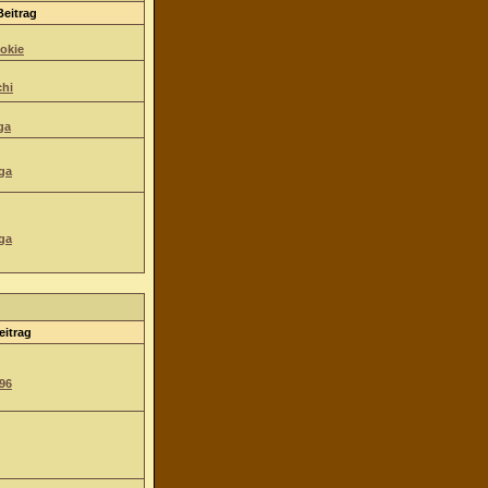
Beitrag
okie
hi
ga
ga
ga
eitrag
96