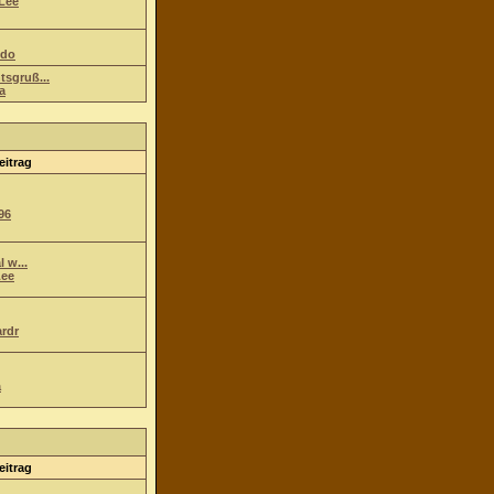
Lee
ndo
tsgruß...
a
eitrag
96
l w...
ee
ardr
a
eitrag