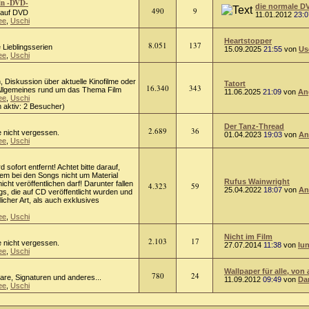
in -DVD-
die normale D
490
9
m auf DVD
11.01.2012
23:0
ee
,
Uschi
Heartstopper
8.051
137
 Lieblingsserien
15.09.2025
21:55
von
Us
ee
,
Uschi
on, Diskussion über aktuelle Kinofilme oder
Tatort
16.340
343
 Allgemeines rund um das Thema Film
11.06.2025
21:09
von
An
ee
,
Uschi
 aktiv: 2 Besucher)
Der Tanz-Thread
2.689
36
e nicht vergessen.
01.04.2023
19:03
von
An
ee
,
Uschi
rd sofort entfernt! Achtet bitte darauf,
lem bei den Songs nicht um Material
Rufus Wainwright
cht veröffentlichen darf! Darunter fallen
4.323
59
25.04.2022
18:07
von
An
s, die auf CD veröffentlicht wurden und
licher Art, als auch exklusives
ee
,
Uschi
Nicht im Film
2.103
17
e nicht vergessen.
27.07.2014
11:38
von
lu
ee
,
Uschi
Wallpaper für alle, von 
780
24
tare, Signaturen und anderes...
11.09.2012
09:49
von
Da
ee
,
Uschi