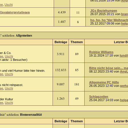
06.01.2026
15:04
von
Ang
ee
,
Uschi
JGs Beziehungen
Eigeninterpretationen
4.439
11
26.07.2015
20:21
von
bra
ho, ho, ho *der Weihnach
1.487
8
25.12.2017
09:06
von
helg
Allgemeines
Beiträge
Themen
Letzter B
Robbie Williams
er & Co.
3.911
89
19.11.2024
17:18
von
lundi
ee
,
Uschi
 aktiv: 1 Besucher)
Bitte nicht böse sein... ma
132.833
85
n und viel Humor bitte hier hinein.
08.12.2023
23:40
von
AngL
ee
,
Uschi
Allgemeine PC Hilfe
9.007
181
 nicht reinpasst.
26.05.2023
12:40
von
gerh
ee
,
Uschi
Schlagzeilen
1.263
49
oder Kultur
25.04.2017
14:03
von
helg
ee
,
Uschi
Homosexualität
Beiträge
Themen
Letzter B