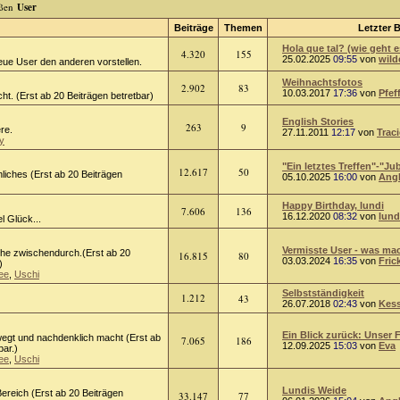
User
Beiträge
Themen
Letzter B
Hola que tal? (wie geht e
4.320
155
25.02.2025
09:55
von
wild
eue User den anderen vorstellen.
Weihnachtsfotos
2.902
83
10.03.2017
17:36
von
Pfef
ht. (Erst ab 20 Beiträgen betretbar)
English Stories
263
9
ere.
27.11.2011
12:17
von
Trac
y
"Ein letztes Treffen"-"Jub
12.617
50
liches (Erst ab 20 Beiträgen
05.10.2025
16:00
von
Ang
Happy Birthday, lundi
7.606
136
16.12.2020
08:32
von
lund
l Glück...
Vermisste User - was mach
he zwischendurch.(Erst ab 20
16.815
80
03.03.2024
16:35
von
Fric
)
ee
,
Uschi
Selbstständigkeit
1.212
43
26.07.2018
02:43
von
Kess
Ein Blick zurück: Unser F
egt und nachdenklich macht (Erst ab
7.065
186
12.09.2025
15:03
von
Eva
bar.)
ee
,
Uschi
Lundis Weide
ereich (Erst ab 20 Beiträgen
33.147
77