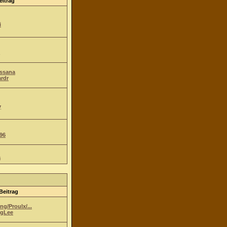
eitrag
i
Ossana
ardr
y
96
a
Beitrag
g/Proulx/...
gLee