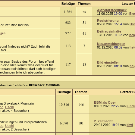
Beiträge
Themen
Letzter 
Aktivitätsfeedback
1.264
58
11.06.2025
19:00
von
Bro
Registrierung
683
51
05.08.2018
15:54
von
Usc
rum? Bitte hier hin...
Beitragsinhalte
ngen
927
41
13.01.2019
11:22
von
hel
Neuanmeldungen
113
7
 und findet es nicht? Euch fehlt die
01.12.2018
08:52
von
hel
hier.
ein paar Basics des Forum betreffend
Bild einstellen
117
18
ch eine Idee kommt was eventuell für
05.02.2019
08:01
von
hel
ressant sein könnte darf sich beteiligen.
chungen bitte ich abzusehen.
Brokeback Mountain
Beiträge
Themen
Letzter B
BBM als Oper
a Brokeback Mountain
10.816
146
09.02.2023
22:22
von
lundi
ee
,
Uschi
 aktiv: 4 Besucher)
2. Zeltnacht
Bedeutungen und Interpretationen
6.070
101
29.04.2019
19:24
von
kiwi
ee
,
Uschi
 aktiv: 2 Besucher)