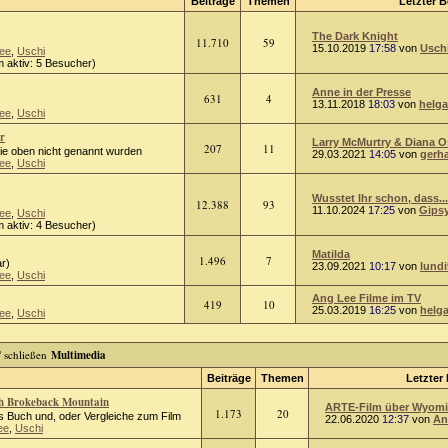
Beiträge
Themen
Letzter B
The Dark Knight
11.710
59
15.10.2019
17:58
von
Usch
ee
,
Uschi
 aktiv: 5 Besucher)
Anne in der Presse
631
4
13.11.2018
18:03
von
helga
ee
,
Uschi
r
Larry McMurtry & Diana 
207
11
die oben nicht genannt wurden
29.03.2021
14:05
von
gerh
ee
,
Uschi
Wusstet Ihr schon, dass...
12.388
93
11.10.2024
17:25
von
Gips
ee
,
Uschi
 aktiv: 4 Besucher)
Matilda
1.496
7
r)
23.09.2021
10:17
von
lundi
ee
,
Uschi
Ang Lee Filme im TV
419
10
25.03.2019
16:25
von
helg
ee
,
Uschi
Multimedia
Beiträge
Themen
Letzter 
ch Brokeback Mountain
ARTE-Film über Wyomin
1.173
20
 Buch und, oder Vergleiche zum Film
22.06.2020
12:37
von
An
ee
,
Uschi