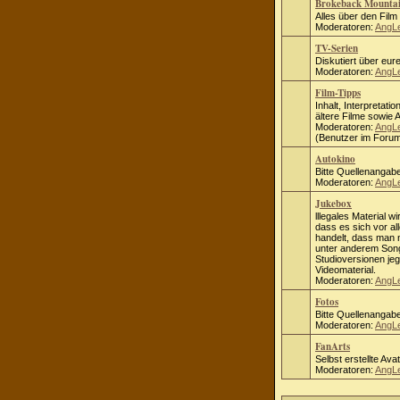
Brokeback Mounta
Alles über den Fil
Moderatoren:
AngL
TV-Serien
Diskutiert über eure
Moderatoren:
AngL
Film-Tipps
Inhalt, Interpretati
ältere Filme sowie
Moderatoren:
AngL
(Benutzer im Forum
Autokino
Bitte Quellenangab
Moderatoren:
AngL
Jukebox
lllegales Material wi
dass es sich vor al
handelt, dass man ni
unter anderem Song
Studioversionen jeg
Videomaterial.
Moderatoren:
AngL
Fotos
Bitte Quellenangab
Moderatoren:
AngL
FanArts
Selbst erstellte Ava
Moderatoren:
AngL