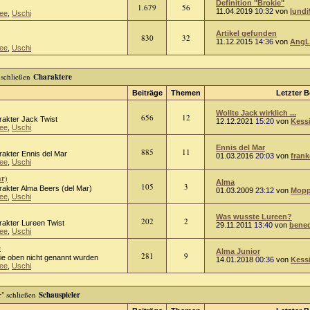
Definition "Brokie"
1.679
56
11.04.2019
10:32
von
lundi
ee
,
Uschi
Artikel gefunden
830
32
11.12.2015
14:36
von
AngL
ee
,
Uschi
Charaktere
Beiträge
Themen
Letzter B
Wollte Jack wirklich ...
656
12
rakter Jack Twist
12.12.2021
15:20
von
Kess
ee
,
Uschi
Ennis del Mar
885
11
rakter Ennis del Mar
01.03.2016
20:03
von
frank
ee
,
Uschi
ar)
Alma
105
3
rakter Alma Beers (del Mar)
01.03.2009
23:12
von
Mopp
ee
,
Uschi
Was wusste Lureen?
202
2
rakter Lureen Twist
29.11.2011
13:40
von
bened
ee
,
Uschi
e
Alma Junior
281
9
die oben nicht genannt wurden
14.01.2018
00:36
von
Kess
ee
,
Uschi
Schauspieler