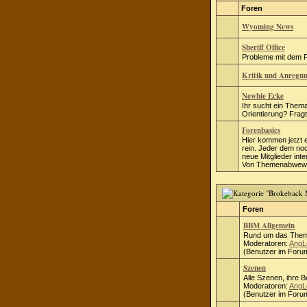
Foren
Wyoming News
Sheriff Office
Probleme mit dem Fo
Kritik und Anregu
Newbie Ecke
Ihr sucht ein Thema
Orientierung? Fragt 
Forenbasics
Hier kommen jetzt 
rein. Jeder dem no
neue Mitglieder inte
Von Themenabwewei
Foren
BBM Allgemein
Rund um das Them
Moderatoren:
AngL
(Benutzer im Forum
Szenen
Alle Szenen, ihre 
Moderatoren:
AngL
(Benutzer im Forum