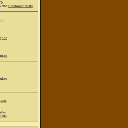
VD
7
von
DerMoment1608
chi
gLee
gLee
gLee
ndi96
allen
niela