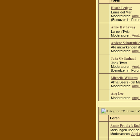
Foren
Heath Ledger
Ennis del Mar
Moderatoren:
AngL
(Benutzer im Forum
Anne Hathaway
Lureen Twist
Moderatoren:
AngL
Andere Schauspiele
Alle mitwirkenden 
Moderatoren:
AngL
Jake Gyllenhaal
Jack Twist
Moderatoren:
AngL
(Benutzer im Forum
Michelle Williams
Alma Beers (del Ma
Moderatoren:
AngL
Ang Lee
Moderatoren:
AngL
Foren
Annie Proulx´s Bu
Meinungen über das
Moderatoren:
AngL