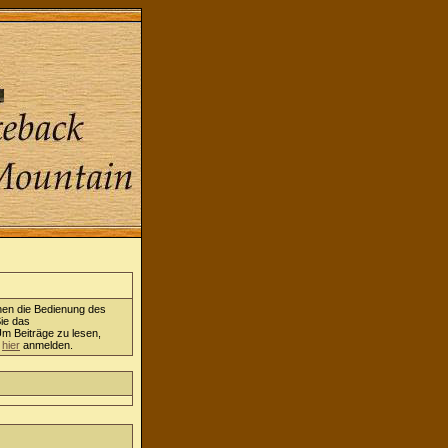
nen die Bedienung des
ie das
Um Beiträge zu lesen,
h
hier
anmelden.