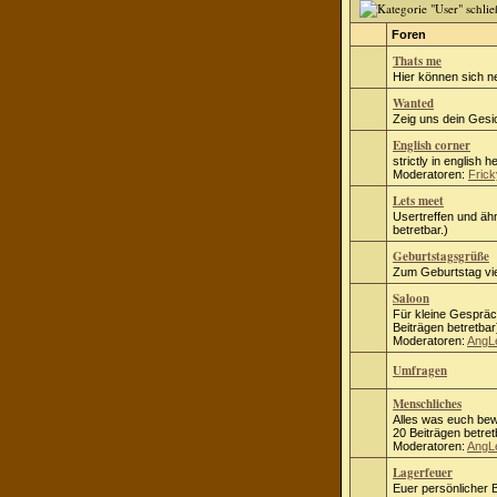
Foren
Thats me
Hier können sich n
Wanted
Zeig uns dein Gesic
English corner
strictly in english h
Moderatoren:
Frick
Lets meet
Usertreffen und ähn
betretbar.)
Geburtstagsgrüße
Zum Geburtstag vie
Saloon
Für kleine Gespräc
Beiträgen betretbar
Moderatoren:
AngL
Umfragen
Menschliches
Alles was euch bew
20 Beiträgen betret
Moderatoren:
AngL
Lagerfeuer
Euer persönlicher B