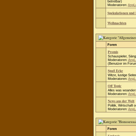
betretbar)
Moderatoren:
AngL
Spekulationen und 
Weihnachten
Foren
Promis
Schauspieler, Säng
Moderatoren:
AngL
(Benutzer im Forum
Spaß Ecke
Witze, lustige Seite
Moderatoren:
AngL
Off Topic
Alles was woanders
Moderatoren:
AngL
News aus der Welt
Politik, Wirtschaft 
Moderatoren:
AngL
Foren