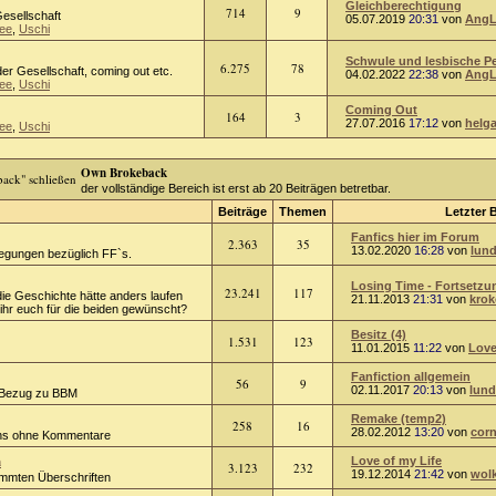
Gleichberechtigung
714
9
Gesellschaft
05.07.2019
20:31
von
AngL
ee
,
Uschi
Schwule und lesbische Per
6.275
78
er Gesellschaft, coming out etc.
04.02.2022
22:38
von
AngL
ee
,
Uschi
Coming Out
164
3
27.07.2016
17:12
von
helg
ee
,
Uschi
Own Brokeback
der vollständige Bereich ist erst ab 20 Beiträgen betretbar.
Beiträge
Themen
Letzter 
Fanfics hier im Forum
2.363
35
13.02.2020
16:28
von
lund
regungen bezüglich FF`s.
Losing Time - Fortsetzun
23.241
117
die Geschichte hätte anders laufen
21.11.2013
21:31
von
kro
hr euch für die beiden gewünscht?
Besitz (4)
1.531
123
11.01.2015
11:22
von
Love
Fanfiction allgemein
56
9
02.11.2017
20:13
von
lund
 Bezug zu BBM
Remake (temp2)
258
16
28.02.2012
13:20
von
corn
ions ohne Kommentare
n
Love of my Life
3.123
232
19.12.2014
21:42
von
wol
timmten Überschriften