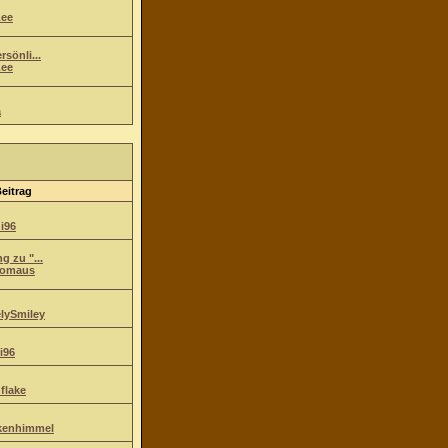
ee
sönli...
ee
a
Beitrag
i96
g zu "...
komaus
lySmiley
i96
flake
kenhimmel