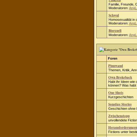
Umkreis
Familie, Freunde, 
Moderatoren:
AngL
Schwul
Homosexualität in d
Moderatoren:
AngL
Bisexuell
Moderatoren:
AngL
Foren
Pinnwand
Themen, Kritik, An
Own Brokeback
Habt ihr Ideen wie 
können? Was habt i
One Shots
Kurzgeschichten
Sonstige Stories
Geschichten ohne
Zwischenstopp
unvollendete Fict
Herausforderunge
Fictions unter bes