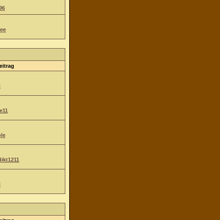
96
ee
eitrag
i
e11
le
ikt1211
i