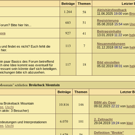
Beiträge
Themen
Letzter 
Aktivitätsfeedback
1.264
58
11.06.2025
19:00
von
Bro
Registrierung
683
51
05.08.2018
15:54
von
Usc
rum? Bitte hier hin...
Beitragsinhalte
ngen
927
41
13.01.2019
11:22
von
hel
Neuanmeldungen
113
7
 und findet es nicht? Euch fehlt die
01.12.2018
08:52
von
hel
hier.
ein paar Basics des Forum betreffend
Bild einstellen
117
18
ch eine Idee kommt was eventuell für
05.02.2019
08:01
von
hel
ressant sein könnte darf sich beteiligen.
chungen bitte ich abzusehen.
Brokeback Mountain
Beiträge
Themen
Letzter B
BBM als Oper
a Brokeback Mountain
10.816
146
09.02.2023
22:22
von
lundi
ee
,
Uschi
 aktiv: 3 Besucher)
2. Zeltnacht
6.070
101
Bedeutungen und Interpretationen
29.04.2019
19:24
von
kiwi
ee
,
Uschi
Definition "Brokie"
1.679
56