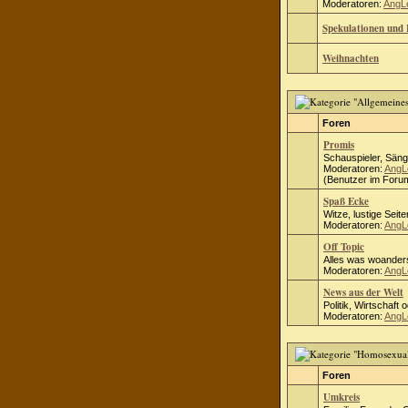
Moderatoren:
AngL
Spekulationen und 
Weihnachten
Foren
Promis
Schauspieler, Säng
Moderatoren:
AngL
(Benutzer im Forum
Spaß Ecke
Witze, lustige Seite
Moderatoren:
AngL
Off Topic
Alles was woanders
Moderatoren:
AngL
News aus der Welt
Politik, Wirtschaft 
Moderatoren:
AngL
Foren
Umkreis