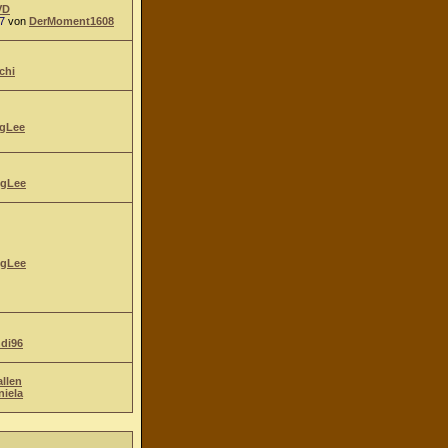
VD
7
von
DerMoment1608
chi
gLee
gLee
gLee
ndi96
allen
niela