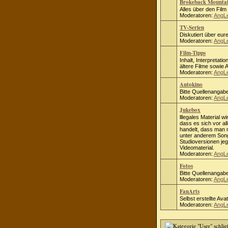
Brokeback Mounta
Alles über den Fil
Moderatoren:
AngL
TV-Serien
Diskutiert über eure
Moderatoren:
AngL
Film-Tipps
Inhalt, Interpretati
ältere Filme sowie
Moderatoren:
AngL
Autokino
Bitte Quellenangab
Moderatoren:
AngL
Jukebox
lllegales Material wi
dass es sich vor al
handelt, dass man ni
unter anderem Song
Studioversionen jeg
Videomaterial.
Moderatoren:
AngL
Fotos
Bitte Quellenangab
Moderatoren:
AngL
FanArts
Selbst erstellte Ava
Moderatoren:
AngL