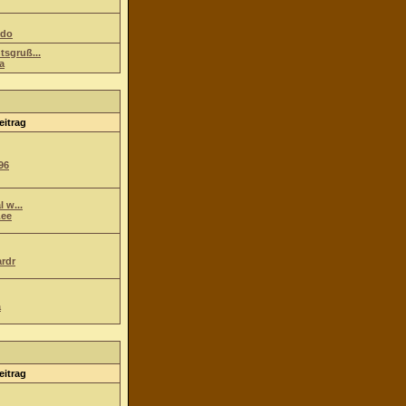
ndo
tsgruß...
a
eitrag
96
l w...
ee
ardr
a
eitrag