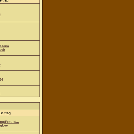
eitrag
i
Ossana
ardr
y
96
a
Beitrag
g/Proulx/...
gLee