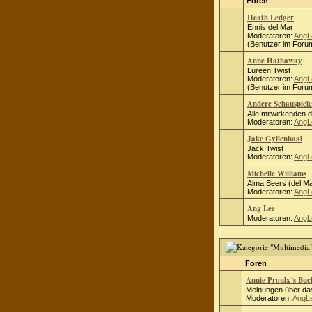
Foren
Heath Ledger
Ennis del Mar
Moderatoren:
AngL
(Benutzer im Forum
Anne Hathaway
Lureen Twist
Moderatoren:
AngL
(Benutzer im Forum
Andere Schauspiele
Alle mitwirkenden 
Moderatoren:
AngL
Jake Gyllenhaal
Jack Twist
Moderatoren:
AngL
Michelle Williams
Alma Beers (del Ma
Moderatoren:
AngL
Ang Lee
Moderatoren:
AngL
Foren
Annie Proulx´s Bu
Meinungen über das
Moderatoren:
AngL