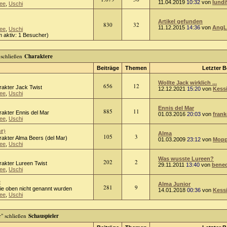
11.04.2019
10:32
von
lundi
ee
,
Uschi
Artikel gefunden
830
32
11.12.2015
14:36
von
AngL
ee
,
Uschi
 aktiv: 1 Besucher)
Charaktere
Beiträge
Themen
Letzter B
Wollte Jack wirklich ...
656
12
rakter Jack Twist
12.12.2021
15:20
von
Kess
ee
,
Uschi
Ennis del Mar
885
11
rakter Ennis del Mar
01.03.2016
20:03
von
frank
ee
,
Uschi
ar)
Alma
105
3
rakter Alma Beers (del Mar)
01.03.2009
23:12
von
Mopp
ee
,
Uschi
Was wusste Lureen?
202
2
rakter Lureen Twist
29.11.2011
13:40
von
bened
ee
,
Uschi
e
Alma Junior
281
9
die oben nicht genannt wurden
14.01.2018
00:36
von
Kess
ee
,
Uschi
Schauspieler