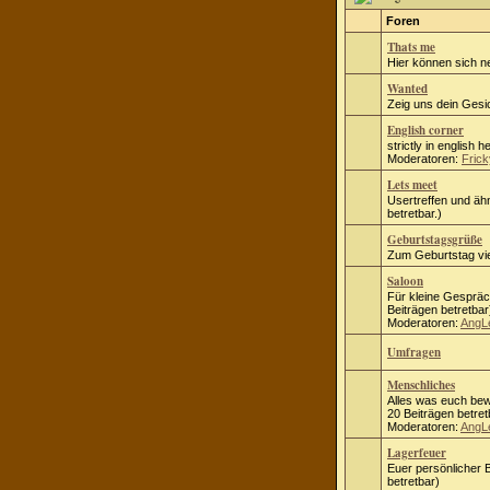
Foren
Thats me
Hier können sich n
Wanted
Zeig uns dein Gesic
English corner
strictly in english h
Moderatoren:
Frick
Lets meet
Usertreffen und ähn
betretbar.)
Geburtstagsgrüße
Zum Geburtstag vie
Saloon
Für kleine Gespräc
Beiträgen betretbar
Moderatoren:
AngL
Umfragen
Menschliches
Alles was euch bew
20 Beiträgen betret
Moderatoren:
AngL
Lagerfeuer
Euer persönlicher B
betretbar)