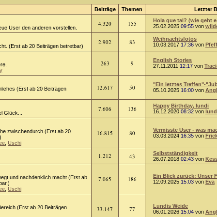
Beiträge
Themen
Letzter B
Hola que tal? (wie geht e
4.320
155
25.02.2025
09:55
von
wild
eue User den anderen vorstellen.
Weihnachtsfotos
2.902
83
10.03.2017
17:36
von
Pfef
ht. (Erst ab 20 Beiträgen betretbar)
English Stories
263
9
ere.
27.11.2011
12:17
von
Trac
y
"Ein letztes Treffen"-"Jub
12.617
50
liches (Erst ab 20 Beiträgen
05.10.2025
16:00
von
Ang
Happy Birthday, lundi
7.606
136
16.12.2020
08:32
von
lund
l Glück...
Vermisste User - was mach
he zwischendurch.(Erst ab 20
16.815
80
03.03.2024
16:35
von
Fric
)
ee
,
Uschi
Selbstständigkeit
1.212
43
26.07.2018
02:43
von
Kess
Ein Blick zurück: Unser F
egt und nachdenklich macht (Erst ab
7.065
186
12.09.2025
15:03
von
Eva
bar.)
ee
,
Uschi
Lundis Weide
ereich (Erst ab 20 Beiträgen
33.147
77
06.01.2026
15:04
von
Ang