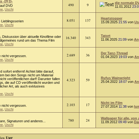
in -DVD-
die normale D
490
9
m auf DVD
11.01.2012
23:0
ee
,
Uschi
Heartstopper
8.051
137
 Lieblingsserien
15.09.2025
21:55
von
Us
ee
,
Uschi
Tatort
on, Diskussion über aktuelle Kinofilme oder
16.340
343
11.06.2025
21:09
von
An
 Allgemeines rund um das Thema Film
ee
,
Uschi
Der Tanz-Thread
2.689
36
e nicht vergessen.
01.04.2023
19:03
von
An
ee
,
Uschi
rd sofort entfernt! Achtet bitte darauf,
lem bei den Songs nicht um Material
Rufus Wainwright
cht veröffentlichen darf! Darunter fallen
4.323
59
25.04.2022
18:07
von
An
s, die auf CD veröffentlicht wurden und
licher Art, als auch exklusives
ee
,
Uschi
Nicht im Film
2.103
17
e nicht vergessen.
27.07.2014
11:38
von
lu
ee
,
Uschi
Wallpaper für alle, von 
780
24
tare, Signaturen und anderes...
11.09.2012
09:49
von
Da
ee
,
Uschi
User