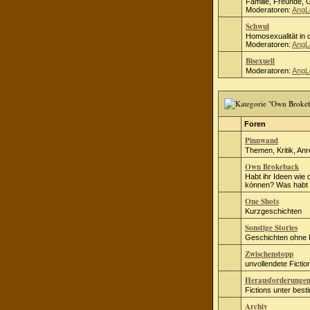
Familie, Freunde, 
Moderatoren:
AngL
Schwul
Homosexualität in d
Moderatoren:
AngL
Bisexuell
Moderatoren:
AngL
Foren
Pinnwand
Themen, Kritik, An
Own Brokeback
Habt ihr Ideen wie 
können? Was habt i
One Shots
Kurzgeschichten
Sonstige Stories
Geschichten ohne
Zwischenstopp
unvollendete Fict
Herausforderunge
Fictions unter bes
Archiv