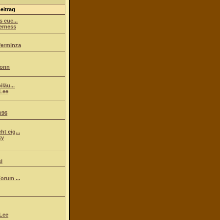
eitrag
s euc...
erness
ferminza
ionn
iläu...
Lee
i96
t eig...
ky
i
orum ...
Lee