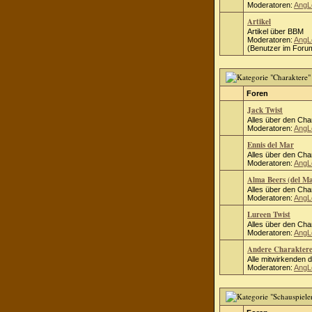
Moderatoren:
AngL
Artikel
Artikel über BBM
Moderatoren:
AngL
(Benutzer im Forum
Foren
Jack Twist
Alles über den Cha
Moderatoren:
AngL
Ennis del Mar
Alles über den Cha
Moderatoren:
AngL
Alma Beers (del M
Alles über den Cha
Moderatoren:
AngL
Lureen Twist
Alles über den Cha
Moderatoren:
AngL
Andere Charakter
Alle mitwirkenden 
Moderatoren:
AngL