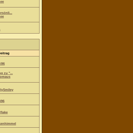
ee
sönli...
ee
a
Beitrag
i96
g zu "...
komaus
lySmiley
i96
flake
kenhimmel