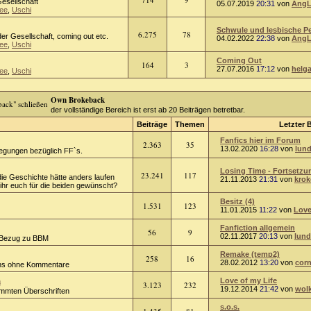
Gesellschaft
05.07.2019
20:31
von
AngL
ee
,
Uschi
Schwule und lesbische Per
6.275
78
er Gesellschaft, coming out etc.
04.02.2022
22:38
von
AngL
ee
,
Uschi
Coming Out
164
3
27.07.2016
17:12
von
helg
ee
,
Uschi
Own Brokeback
der vollständige Bereich ist erst ab 20 Beiträgen betretbar.
Beiträge
Themen
Letzter 
Fanfics hier im Forum
2.363
35
13.02.2020
16:28
von
lund
regungen bezüglich FF`s.
Losing Time - Fortsetzun
23.241
117
die Geschichte hätte anders laufen
21.11.2013
21:31
von
kro
hr euch für die beiden gewünscht?
Besitz (4)
1.531
123
11.01.2015
11:22
von
Love
Fanfiction allgemein
56
9
02.11.2017
20:13
von
lund
 Bezug zu BBM
Remake (temp2)
258
16
28.02.2012
13:20
von
corn
ions ohne Kommentare
n
Love of my Life
3.123
232
19.12.2014
21:42
von
wol
timmten Überschriften
s.o.s.