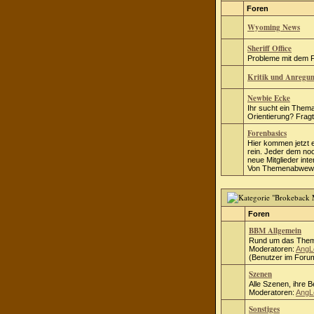
Foren
Wyoming News
Sheriff Office
Probleme mit dem Fo
Kritik und Anregu
Newbie Ecke
Ihr sucht ein Thema
Orientierung? Fragt 
Forenbasics
Hier kommen jetzt 
rein. Jeder dem no
neue Mitglieder inte
Von Themenabwewei
Foren
BBM Allgemein
Rund um das Them
Moderatoren:
AngL
(Benutzer im Forum
Szenen
Alle Szenen, ihre 
Moderatoren:
AngL
Sonstiges