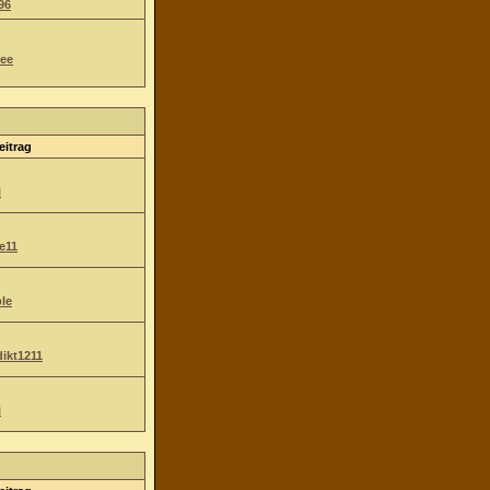
96
ee
eitrag
i
e11
le
ikt1211
i