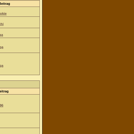
Beitrag
okie
hi
ga
ga
ga
eitrag
96