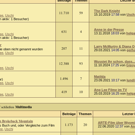
Beiträge
Themen
Letzter B
The Dark Knight
11.710
59
15.10.2019
17:58
von
Usch
ee
,
Uschi
 aktiv: 1 Besucher)
Anne in der Presse
631
4
13.11.2018
18:03
von
helga
ee
,
Uschi
 aktiv: 1 Besucher)
r
Larry McMurtry & Diana 
207
11
die oben nicht genannt wurden
29.03.2021
14:05
von
gerh
ee
,
Uschi
Wusstet Ihr schon, dass...
12.388
93
11.10.2024
17:25
von
Gips
ee
,
Uschi
Matilda
1.496
7
r)
23.09.2021
10:17
von
lundi
ee
,
Uschi
Ang Lee Filme im TV
419
10
25.03.2019
16:25
von
helg
ee
,
Uschi
Multimedia
Beiträge
Themen
Letzter 
ch Brokeback Mountain
ARTE-Film über Wyomin
1.173
20
 Buch und, oder Vergleiche zum Film
22.06.2020
12:37
von
An
ee
,
Uschi