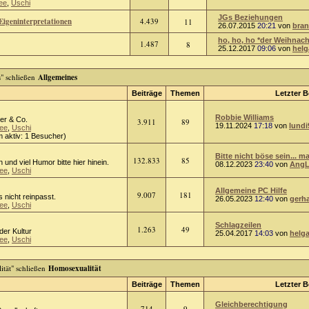
ee
,
Uschi
JGs Beziehungen
Eigeninterpretationen
4.439
11
26.07.2015
20:21
von
bra
ho, ho, ho *der Weihnach
1.487
8
25.12.2017
09:06
von
helg
Allgemeines
Beiträge
Themen
Letzter B
Robbie Williams
er & Co.
3.911
89
19.11.2024
17:18
von
lundi
ee
,
Uschi
 aktiv: 1 Besucher)
Bitte nicht böse sein... ma
132.833
85
n und viel Humor bitte hier hinein.
08.12.2023
23:40
von
AngL
ee
,
Uschi
Allgemeine PC Hilfe
9.007
181
 nicht reinpasst.
26.05.2023
12:40
von
gerh
ee
,
Uschi
Schlagzeilen
1.263
49
oder Kultur
25.04.2017
14:03
von
helg
ee
,
Uschi
Homosexualität
Beiträge
Themen
Letzter B
Gleichberechtigung
714
9