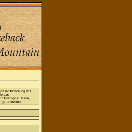
nen die Bedienung des
ie das
Um Beiträge zu lesen,
h
hier
anmelden.