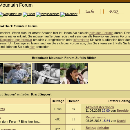
rokeback Mountain Forum
emeldet. Wenn dies Ihr erster Besuch hier ist, lesen Sie sich die
Hilfe des Forums
durch. Dort
ums näher erklärt. Sie müssen außerdem registriert sein, um alle Funktionen dieses Forum
Registrierungsformular
um sich zu registrieren oder
informieren
Sie sich ausführlich über de
ess. Um Beiträge zu lesen, suchen Sie sich das Forum aus, das Sie interessiert. Falls Sie b
sind, können Sie sich
hier
anmelden.
Brokeback Mountain Forum Zufalls Bilder
Board Support
Beiträge
Themen
Letzter Beitra
Aktivitätsfeedback
ews
1.264
58
11.06.2025
19:00
von
Brookie
e
Registrierung
683
51
05.08.2018
15:54
von
Uschi
 dem Forum? Bitte hier hin...
Beitragsinhalte
Anregungen
927
41