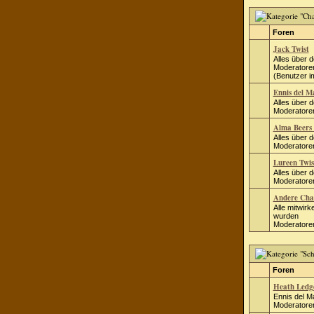
Foren
Jack Twist
Alles über 
Moderatore
(Benutzer i
Ennis del M
Alles über 
Moderatore
Alma Beers 
Alles über 
Moderatore
Lureen Twis
Alles über 
Moderatore
Andere Cha
Alle mitwir
wurden
Moderatore
Foren
Heath Ledg
Ennis del M
Moderatore