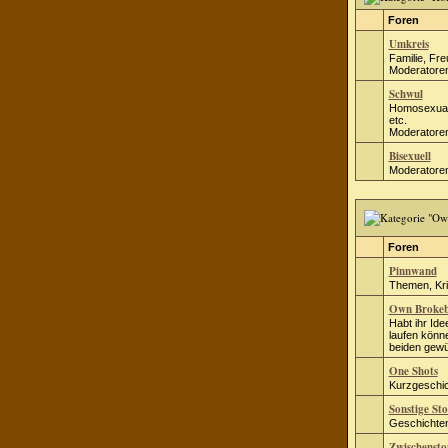
Foren
Umkreis
Familie, Fre
Moderatore
Schwul
Homosexualit
etc.
Moderatore
Bisexuell
Moderatore
Foren
Pinnwand
Themen, Kri
Own Broke
Habt ihr Ide
laufen könne
beiden gew
One Shots
Kurzgeschi
Sonstige Sto
Geschichte
Zwischensto