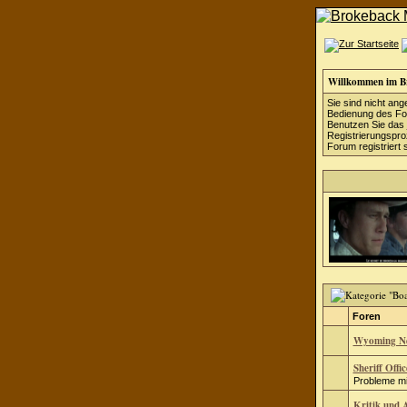
Willkommen im B
Sie sind nicht ang
Bedienung des For
Benutzen Sie das
Registrierungsproz
Forum registriert 
Foren
Wyoming N
Sheriff Offic
Probleme mit
Kritik und 