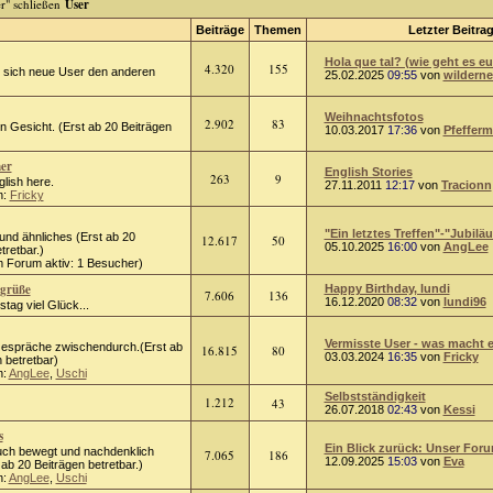
User
Beiträge
Themen
Letzter Beitra
Hola que tal? (wie geht es euc
4.320
155
 sich neue User den anderen
25.02.2025
09:55
von
wildern
Weihnachtsfotos
2.902
83
n Gesicht. (Erst ab 20 Beiträgen
10.03.2017
17:36
von
Pfefferm
ner
English Stories
263
9
nglish here.
27.11.2011
12:17
von
Tracionn
n:
Fricky
"Ein letztes Treffen"-"Jubiläu.
und ähnliches (Erst ab 20
12.617
50
05.10.2025
16:00
von
AngLee
tretbar.)
m Forum aktiv: 1 Besucher)
sgrüße
Happy Birthday, lundi
7.606
136
16.12.2020
08:32
von
lundi96
tag viel Glück...
Vermisste User - was macht ei
Gespräche zwischendurch.(Erst ab
16.815
80
03.03.2024
16:35
von
Fricky
 betretbar)
n:
AngLee
,
Uschi
Selbstständigkeit
1.212
43
26.07.2018
02:43
von
Kessi
s
Ein Blick zurück: Unser Forum
uch bewegt und nachdenklich
7.065
186
12.09.2025
15:03
von
Eva
ab 20 Beiträgen betretbar.)
n:
AngLee
,
Uschi