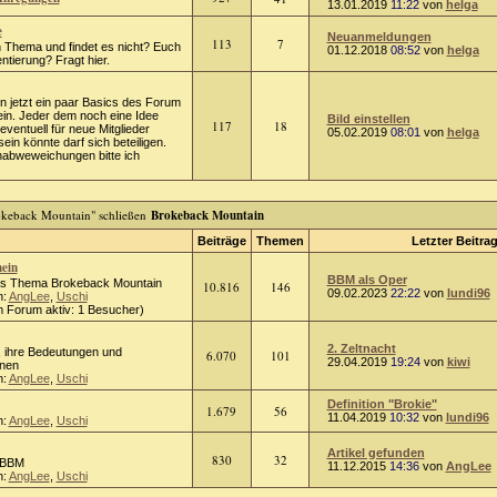
13.01.2019
11:22
von
helga
e
Neuanmeldungen
113
7
n Thema und findet es nicht? Euch
01.12.2018
08:52
von
helga
entierung? Fragt hier.
 jetzt ein paar Basics des Forum
ein. Jeder dem noch eine Idee
Bild einstellen
117
18
ventuell für neue Mitglieder
05.02.2019
08:01
von
helga
sein könnte darf sich beteiligen.
abweweichungen bitte ich
Brokeback Mountain
Beiträge
Themen
Letzter Beitra
ein
BBM als Oper
s Thema Brokeback Mountain
10.816
146
09.02.2023
22:22
von
lundi96
n:
AngLee
,
Uschi
m Forum aktiv: 1 Besucher)
2. Zeltnacht
, ihre Bedeutungen und
6.070
101
29.04.2019
19:24
von
kiwi
onen
n:
AngLee
,
Uschi
Definition "Brokie"
1.679
56
11.04.2019
10:32
von
lundi96
n:
AngLee
,
Uschi
Artikel gefunden
830
32
r BBM
11.12.2015
14:36
von
AngLee
n:
AngLee
,
Uschi