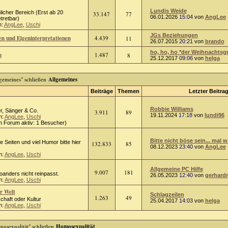
Lundis Weide
icher Bereich (Erst ab 20
33.147
77
06.01.2026
15:04
von
AngLee
tretbar)
n:
AngLee
,
Uschi
JGs Beziehungen
en und Eigeninterpretationen
4.439
11
26.07.2015
20:21
von
brando
ho, ho, ho *der Weihnachtsgr
n
1.487
8
25.12.2017
09:06
von
helga
Allgemeines
Beiträge
Themen
Letzter Beitra
Robbie Williams
r, Sänger & Co.
3.911
89
19.11.2024
17:18
von
lundi96
n:
AngLee
,
Uschi
m Forum aktiv: 1 Besucher)
Bitte nicht böse sein... mal w.
ge Seiten und viel Humor bitte hier
132.833
85
08.12.2023
23:40
von
AngLee
n:
AngLee
,
Uschi
Allgemeine PC Hilfe
9.007
181
oanders nicht reinpasst.
26.05.2023
12:40
von
gerhardr
n:
AngLee
,
Uschi
r Welt
Schlagzeilen
1.263
49
schaft oder Kultur
25.04.2017
14:03
von
helga
n:
AngLee
,
Uschi
Homosexualität