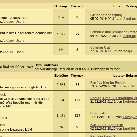
Beiträge
Themen
Letzter Beitra
Gleichberechtigung
714
9
unde, Gesellschaft
05.07.2019
20:31
von
AngLee
n:
AngLee
,
Uschi
Schwule und lesbische Persön
ät in der Gesellschaft, coming out
6.275
78
04.02.2022
22:38
von
AngLee
n:
AngLee
,
Uschi
Coming Out
164
3
27.07.2016
17:12
von
helga
n:
AngLee
,
Uschi
Own Brokeback
der vollständige Bereich ist erst ab 20 Beiträgen betretbar.
Beiträge
Themen
Letzter Beitra
Fanfics hier im Forum
2.363
35
13.02.2020
16:28
von
lundi96
tik, Anregungen bezüglich FF`s.
back
Losing Time - Fortsetzung zu 
en wie die Geschichte hätte anders
23.241
117
21.11.2013
21:31
von
krokoma
n? Was habt ihr euch für die
ünscht?
Besitz (4)
1.531
123
11.01.2015
11:22
von
LovelySm
chten
ries
Fanfiction allgemein
56
9
02.11.2017
20:13
von
lundi96
n ohne Bezug zu BBM
pp
Remake (temp2)