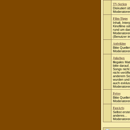
TV-Serien
Diskutiert ü
Moderatore
Film-Tipps
Inhalt, Inte
Kinofilme od
rund um da
Moderatore
(Benutzer i
Autokino
Bitte Quell
Moderatore
Jukebox
lllegales Mat
bitte darauf
Songs nicht
nicht veröffe
anderem Son
wurden und S
auch exklus
Moderatore
Fotos
Bitte Quell
Moderatore
FanArts
Selbst erste
anderes...
Moderatore