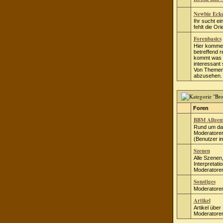
Newbie Eck
Ihr sucht ei
fehlt die Ori
Forenbasics
Hier kommen
betreffend r
kommt was e
interessant 
Von Themen
abzusehen.
Foren
BBM Allgem
Rund um da
Moderatore
(Benutzer i
Szenen
Alle Szenen
Interpretati
Moderatore
Sonstiges
Moderatore
Artikel
Artikel übe
Moderatore