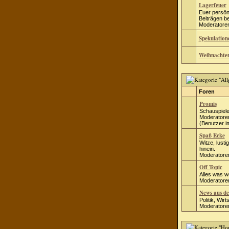
Lagerfeuer
Euer persönl
Beiträgen be
Moderatore
Spekulation
Weihnachte
Foren
Promis
Schauspiele
Moderatore
(Benutzer i
Spaß Ecke
Witze, lusti
hinein.
Moderatore
Off Topic
Alles was w
Moderatore
News aus de
Politik, Wirt
Moderatore