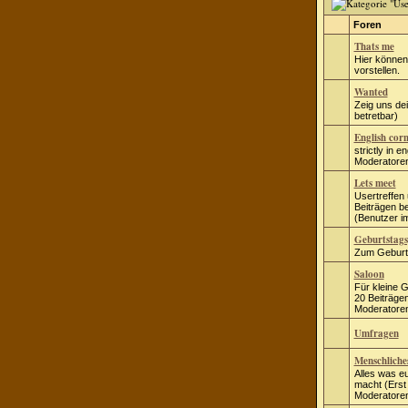
Foren
Thats me
Hier können
vorstellen.
Wanted
Zeig uns dei
betretbar)
English cor
strictly in e
Moderatore
Lets meet
Usertreffen 
Beiträgen be
(Benutzer i
Geburtstag
Zum Geburts
Saloon
Für kleine 
20 Beiträgen
Moderatore
Umfragen
Menschliche
Alles was e
macht (Erst 
Moderatore