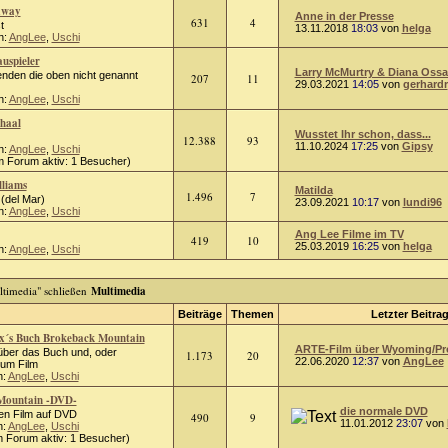
away
Anne in der Presse
631
4
t
13.11.2018
18:03
von
helga
n:
AngLee
,
Uschi
uspieler
Larry McMurtry & Diana Oss
kenden die oben nicht genannt
207
11
29.03.2021
14:05
von
gerhardr
n:
AngLee
,
Uschi
haal
Wusstet Ihr schon, dass...
12.388
93
11.10.2024
17:25
von
Gipsy
n:
AngLee
,
Uschi
m Forum aktiv: 1 Besucher)
lliams
Matilda
1.496
7
(del Mar)
23.09.2021
10:17
von
lundi96
n:
AngLee
,
Uschi
Ang Lee Filme im TV
419
10
25.03.2019
16:25
von
helga
n:
AngLee
,
Uschi
Multimedia
Beiträge
Themen
Letzter Beitra
x´s Buch Brokeback Mountain
ARTE-Film über Wyoming/Prou
ber das Buch und, oder
1.173
20
22.06.2020
12:37
von
AngLee
zum Film
n:
AngLee
,
Uschi
Mountain -DVD-
die normale DVD
den Film auf DVD
490
9
11.01.2012
23:07
von
n:
AngLee
,
Uschi
m Forum aktiv: 1 Besucher)