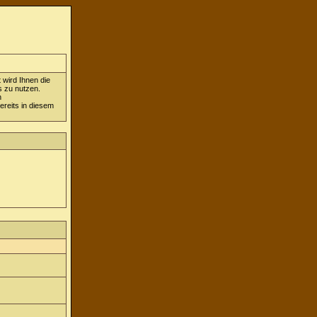
 wird Ihnen die
s zu nutzen.
n
ereits in diesem
g