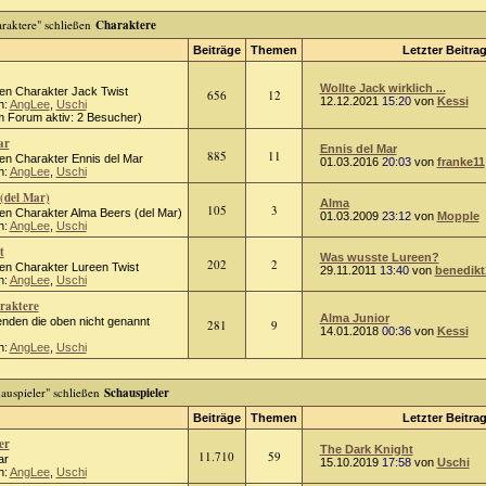
Charaktere
Beiträge
Themen
Letzter Beitra
Wollte Jack wirklich ...
den Charakter Jack Twist
656
12
12.12.2021
15:20
von
Kessi
n:
AngLee
,
Uschi
m Forum aktiv: 2 Besucher)
ar
Ennis del Mar
885
11
den Charakter Ennis del Mar
01.03.2016
20:03
von
franke11
n:
AngLee
,
Uschi
(del Mar)
Alma
105
3
den Charakter Alma Beers (del Mar)
01.03.2009
23:12
von
Mopple
n:
AngLee
,
Uschi
t
Was wusste Lureen?
202
2
den Charakter Lureen Twist
29.11.2011
13:40
von
benedikt
n:
AngLee
,
Uschi
raktere
Alma Junior
kenden die oben nicht genannt
281
9
14.01.2018
00:36
von
Kessi
n:
AngLee
,
Uschi
Schauspieler
Beiträge
Themen
Letzter Beitra
er
The Dark Knight
11.710
59
ar
15.10.2019
17:58
von
Uschi
n:
AngLee
,
Uschi