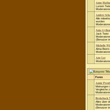
Anne Hath
Lureen Twis
Moderatore
Andere Scha
Alle mitwir
wurden
Moderatore
Jake Gyllen
Jack Twist
Moderatore
(Benutzer i
Michelle Wi
Alma Beers 
Moderatore
Ang Lee
Moderatore
Foren
Annie Proul
Meinungen ü
Vergleiche 
Moderatore
Brokeback 
Alles über 
Moderatore
(Benutzer i