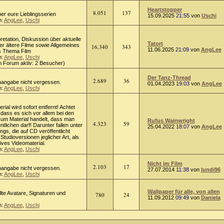
Heartstopper
8.051
137
ber eure Lieblingsserien
15.09.2025
21:55
von
Uschi
n:
AngLee
,
Uschi
rpretation, Diskussion über aktuelle
Tatort
er ältere Filme sowie Allgemeines
16.340
343
11.06.2025
21:09
von
AngLee
s Thema Film
n:
AngLee
,
Uschi
m Forum aktiv: 2 Besucher)
Der Tanz-Thread
2.689
36
enangabe nicht vergessen.
01.04.2023
19:03
von
AngLee
n:
AngLee
,
Uschi
erial wird sofort entfernt! Achtet
, dass es sich vor allem bei den
 um Material handelt, dass man
Rufus Wainwright
4.323
59
ntlichen darf! Darunter fallen unter
25.04.2022
18:07
von
AngLee
gs, die auf CD veröffentlicht
tudioversionen jeglicher Art, als
ives Videomaterial.
n:
AngLee
,
Uschi
Nicht im Film
2.103
17
enangabe nicht vergessen.
27.07.2014
11:38
von
lundi96
n:
AngLee
,
Uschi
Wallpaper für alle, von allen
llte Avatare, Signaturen und
780
24
11.09.2012
09:49
von
Daniela
n:
AngLee
,
Uschi