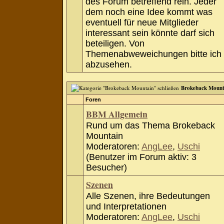
des Forum betreffend rein. Jeder
dem noch eine Idee kommt was
eventuell für neue Mitglieder
interessant sein könnte darf sich
beteiligen. Von
Themenabweweichungen bitte ich
abzusehen.
Brokeback Mount
Foren
BBM Allgemein
Rund um das Thema Brokeback
Mountain
Moderatoren:
AngLee
,
Uschi
(Benutzer im Forum aktiv: 3
Besucher)
Szenen
Alle Szenen, ihre Bedeutungen
und Interpretationen
Moderatoren:
AngLee
,
Uschi