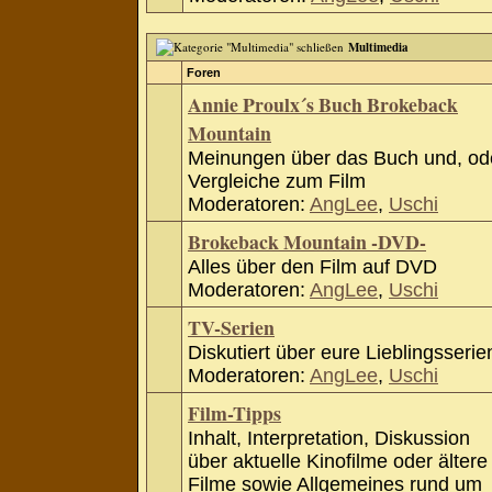
Multimedia
Foren
Annie Proulx´s Buch Brokeback
Mountain
Meinungen über das Buch und, od
Vergleiche zum Film
Moderatoren:
AngLee
,
Uschi
Brokeback Mountain -DVD-
Alles über den Film auf DVD
Moderatoren:
AngLee
,
Uschi
TV-Serien
Diskutiert über eure Lieblingsserie
Moderatoren:
AngLee
,
Uschi
Film-Tipps
Inhalt, Interpretation, Diskussion
über aktuelle Kinofilme oder ältere
Filme sowie Allgemeines rund um