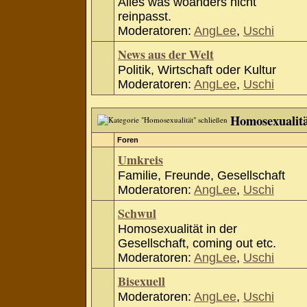
Alles was woanders nicht
reinpasst.
Moderatoren:
AngLee
,
Uschi
News aus der Welt
Politik, Wirtschaft oder Kultur
Moderatoren:
AngLee
,
Uschi
Homosexualit
Foren
Umkreis
Familie, Freunde, Gesellschaft
Moderatoren:
AngLee
,
Uschi
Schwul
Homosexualität in der
Gesellschaft, coming out etc.
Moderatoren:
AngLee
,
Uschi
Bisexuell
Moderatoren:
AngLee
,
Uschi