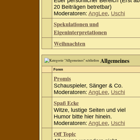
Euer persönlicher Bereich (Erst ab
20 Beiträgen betretbar)
Moderatoren:
AngLee
,
Uschi
Spekulationen und
Eigeninterpretationen
Weihnachten
Allgemeines
Foren
Promis
Schauspieler, Sänger & Co.
Moderatoren:
AngLee
,
Uschi
Spaß Ecke
Witze, lustige Seiten und viel
Humor bitte hier hinein.
Moderatoren:
AngLee
,
Uschi
Off Topic