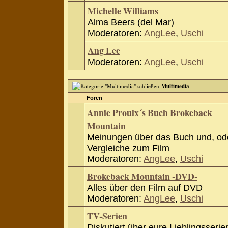
Michelle Williams
Alma Beers (del Mar)
Moderatoren:
AngLee
,
Uschi
Ang Lee
Moderatoren:
AngLee
,
Uschi
Multimedia
Foren
Annie Proulx´s Buch Brokeback
Mountain
Meinungen über das Buch und, od
Vergleiche zum Film
Moderatoren:
AngLee
,
Uschi
Brokeback Mountain -DVD-
Alles über den Film auf DVD
Moderatoren:
AngLee
,
Uschi
TV-Serien
Diskutiert über eure Lieblingsserie