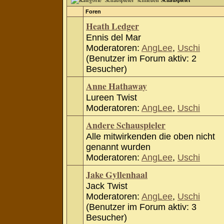
Schauspieler
Foren
Heath Ledger
Ennis del Mar
Moderatoren:
AngLee
,
Uschi
(Benutzer im Forum aktiv: 2
Besucher)
Anne Hathaway
Lureen Twist
Moderatoren:
AngLee
,
Uschi
Andere Schauspieler
Alle mitwirkenden die oben nicht
genannt wurden
Moderatoren:
AngLee
,
Uschi
Jake Gyllenhaal
Jack Twist
Moderatoren:
AngLee
,
Uschi
(Benutzer im Forum aktiv: 3
Besucher)