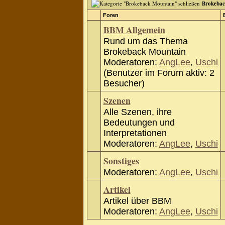
Brokebac
Foren
BBM Allgemein
Rund um das Thema
Brokeback Mountain
Moderatoren:
AngLee
,
Uschi
(Benutzer im Forum aktiv: 2
Besucher)
Szenen
Alle Szenen, ihre
Bedeutungen und
Interpretationen
Moderatoren:
AngLee
,
Uschi
Sonstiges
Moderatoren:
AngLee
,
Uschi
Artikel
Artikel über BBM
Moderatoren:
AngLee
,
Uschi