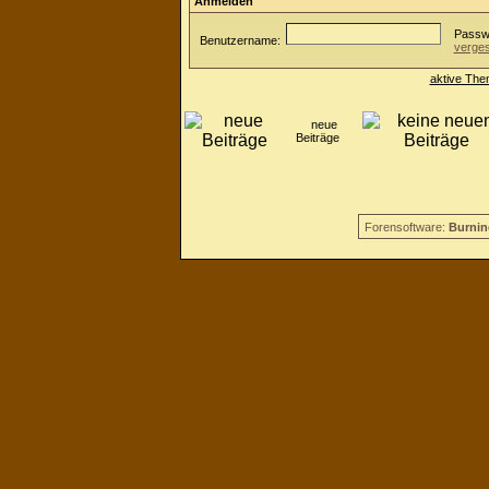
Anmelden
Passwo
Benutzername:
verge
aktive The
neue
Beiträge
Forensoftware:
Burnin