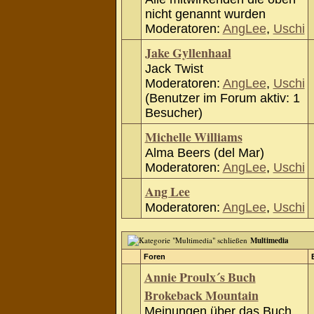
nicht genannt wurden
Moderatoren:
AngLee
,
Uschi
Jake Gyllenhaal
Jack Twist
Moderatoren:
AngLee
,
Uschi
(Benutzer im Forum aktiv: 1
Besucher)
Michelle Williams
Alma Beers (del Mar)
Moderatoren:
AngLee
,
Uschi
Ang Lee
Moderatoren:
AngLee
,
Uschi
Multimedia
Foren
Annie Proulx´s Buch
Brokeback Mountain
Meinungen über das Buch