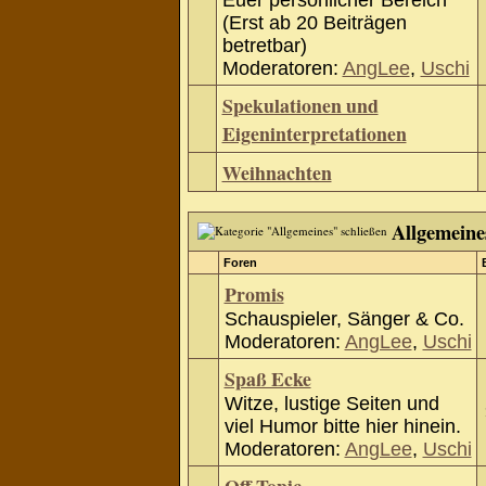
Euer persönlicher Bereich
(Erst ab 20 Beiträgen
betretbar)
Moderatoren:
AngLee
,
Uschi
Spekulationen und
Eigeninterpretationen
Weihnachten
Allgemeine
Foren
Promis
Schauspieler, Sänger & Co.
Moderatoren:
AngLee
,
Uschi
Spaß Ecke
Witze, lustige Seiten und
viel Humor bitte hier hinein.
Moderatoren:
AngLee
,
Uschi