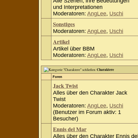
Alle Szenen, ihre Bedeutungen
und Interpretationen
Moderatoren:
AngLee
,
Uschi
Sonstiges
Moderatoren:
AngLee
,
Uschi
Artikel
Artikel über BBM
Moderatoren:
AngLee
,
Uschi
Charaktere
Foren
Jack Twist
Alles über den Charakter Jack
Twist
Moderatoren:
AngLee
,
Uschi
(Benutzer im Forum aktiv: 1
Besucher)
Ennis del Mar
Alles über den Charakter Ennis de