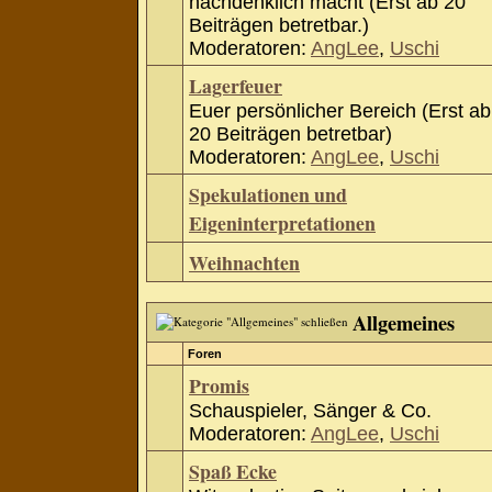
nachdenklich macht (Erst ab 20
Beiträgen betretbar.)
Moderatoren:
AngLee
,
Uschi
Lagerfeuer
Euer persönlicher Bereich (Erst ab
20 Beiträgen betretbar)
Moderatoren:
AngLee
,
Uschi
Spekulationen und
Eigeninterpretationen
Weihnachten
Allgemeines
Foren
Promis
Schauspieler, Sänger & Co.
Moderatoren:
AngLee
,
Uschi
Spaß Ecke