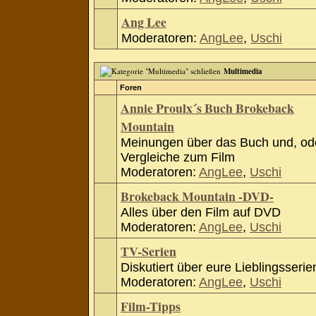
Ang Lee
Moderatoren:
AngLee
,
Uschi
Multimedia
Foren
Annie Proulx´s Buch Brokeback
Mountain
Meinungen über das Buch und, od
Vergleiche zum Film
Moderatoren:
AngLee
,
Uschi
Brokeback Mountain -DVD-
Alles über den Film auf DVD
Moderatoren:
AngLee
,
Uschi
TV-Serien
Diskutiert über eure Lieblingsserie
Moderatoren:
AngLee
,
Uschi
Film-Tipps