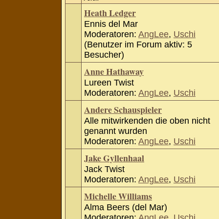
Heath Ledger
Ennis del Mar
Moderatoren:
AngLee
,
Uschi
(Benutzer im Forum aktiv: 5
Besucher)
Anne Hathaway
Lureen Twist
Moderatoren:
AngLee
,
Uschi
Andere Schauspieler
Alle mitwirkenden die oben nicht
genannt wurden
Moderatoren:
AngLee
,
Uschi
Jake Gyllenhaal
Jack Twist
Moderatoren:
AngLee
,
Uschi
Michelle Williams
Alma Beers (del Mar)
Moderatoren:
AngLee
,
Uschi