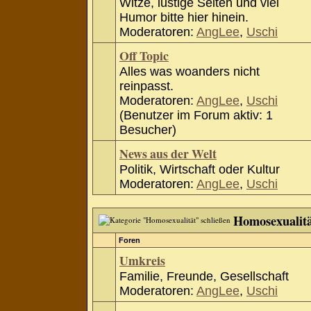
Witze, lustige Seiten und viel
Humor bitte hier hinein.
Moderatoren:
AngLee
,
Uschi
Off Topic
Alles was woanders nicht
reinpasst.
Moderatoren:
AngLee
,
Uschi
(Benutzer im Forum aktiv: 1
Besucher)
News aus der Welt
Politik, Wirtschaft oder Kultur
Moderatoren:
AngLee
,
Uschi
Homosexualit
Foren
Umkreis
Familie, Freunde, Gesellschaft
Moderatoren:
AngLee
,
Uschi