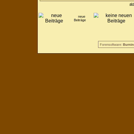
ak
neue
Beiträge
Forensoftware:
Burnin