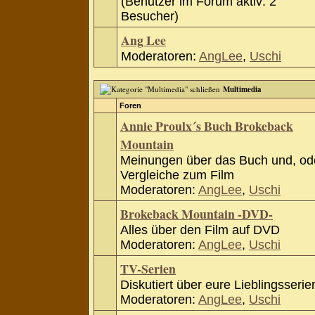
(Benutzer im Forum aktiv: 2
Besucher)
Ang Lee
Moderatoren:
AngLee
,
Uschi
Multimedia
Foren
Annie Proulx´s Buch Brokeback
Mountain
Meinungen über das Buch und, od
Vergleiche zum Film
Moderatoren:
AngLee
,
Uschi
Brokeback Mountain -DVD-
Alles über den Film auf DVD
Moderatoren:
AngLee
,
Uschi
TV-Serien
Diskutiert über eure Lieblingsserie
Moderatoren:
AngLee
,
Uschi