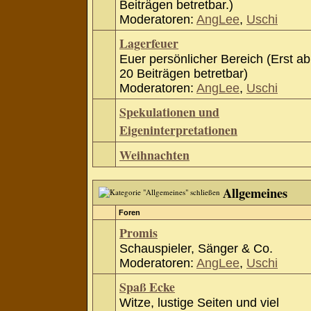
Beiträgen betretbar.)
Moderatoren:
AngLee
,
Uschi
Lagerfeuer
Euer persönlicher Bereich (Erst ab
20 Beiträgen betretbar)
Moderatoren:
AngLee
,
Uschi
Spekulationen und
Eigeninterpretationen
Weihnachten
Allgemeines
Foren
Promis
Schauspieler, Sänger & Co.
Moderatoren:
AngLee
,
Uschi
Spaß Ecke
Witze, lustige Seiten und viel