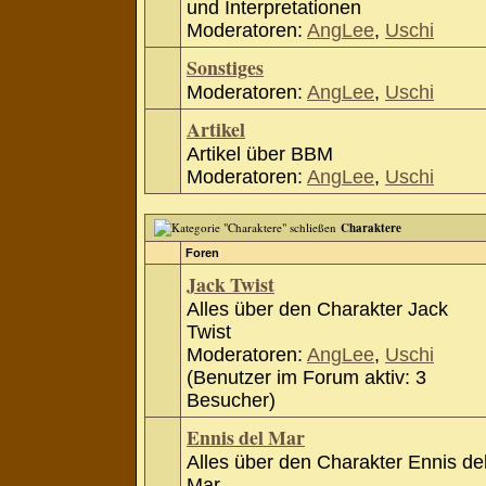
und Interpretationen
Moderatoren:
AngLee
,
Uschi
Sonstiges
Moderatoren:
AngLee
,
Uschi
Artikel
Artikel über BBM
Moderatoren:
AngLee
,
Uschi
Charaktere
Foren
Jack Twist
Alles über den Charakter Jack
Twist
Moderatoren:
AngLee
,
Uschi
(Benutzer im Forum aktiv: 3
Besucher)
Ennis del Mar
Alles über den Charakter Ennis de
Mar