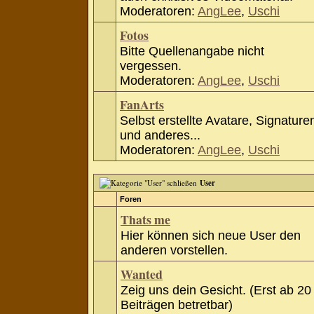
Moderatoren:
AngLee
,
Uschi
Fotos
Bitte Quellenangabe nicht
vergessen.
Moderatoren:
AngLee
,
Uschi
FanArts
Selbst erstellte Avatare, Signature
und anderes...
Moderatoren:
AngLee
,
Uschi
User
Foren
Thats me
Hier können sich neue User den
anderen vorstellen.
Wanted
Zeig uns dein Gesicht. (Erst ab 20
Beiträgen betretbar)