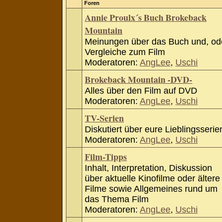
Foren
Annie Proulx´s Buch Brokeback
Mountain
Meinungen über das Buch und, od
Vergleiche zum Film
Moderatoren:
AngLee
,
Uschi
Brokeback Mountain -DVD-
Alles über den Film auf DVD
Moderatoren:
AngLee
,
Uschi
TV-Serien
Diskutiert über eure Lieblingsserie
Moderatoren:
AngLee
,
Uschi
Film-Tipps
Inhalt, Interpretation, Diskussion
über aktuelle Kinofilme oder ältere
Filme sowie Allgemeines rund um
das Thema Film
Moderatoren:
AngLee
,
Uschi