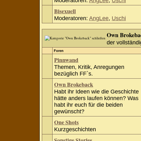
Moderatoren:
AngLee
,
Uschi
Bisexuell
Moderatoren:
AngLee
,
Uschi
Own Brokeba
der vollständi
Foren
Pinnwand
Themen, Kritik, Anregungen
bezüglich FF`s.
Own Brokeback
Habt ihr Ideen wie die Geschichte
hätte anders laufen können? Was
habt ihr euch für die beiden
gewünscht?
One Shots
Kurzgeschichten
Sonstige Stories