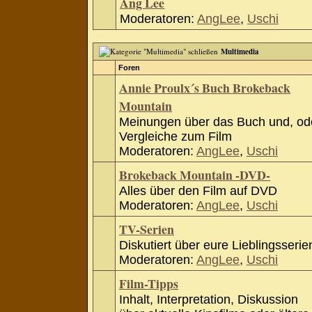
Ang Lee
Moderatoren:
AngLee
,
Uschi
Multimedia
Foren
Annie Proulx´s Buch Brokeback
Mountain
Meinungen über das Buch und, od
Vergleiche zum Film
Moderatoren:
AngLee
,
Uschi
Brokeback Mountain -DVD-
Alles über den Film auf DVD
Moderatoren:
AngLee
,
Uschi
TV-Serien
Diskutiert über eure Lieblingsserie
Moderatoren:
AngLee
,
Uschi
Film-Tipps
Inhalt, Interpretation, Diskussion