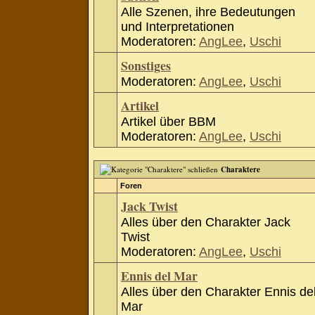
Alle Szenen, ihre Bedeutungen
und Interpretationen
Moderatoren:
AngLee
,
Uschi
Sonstiges
Moderatoren:
AngLee
,
Uschi
Artikel
Artikel über BBM
Moderatoren:
AngLee
,
Uschi
Charaktere
Foren
Jack Twist
Alles über den Charakter Jack
Twist
Moderatoren:
AngLee
,
Uschi
Ennis del Mar
Alles über den Charakter Ennis de
Mar