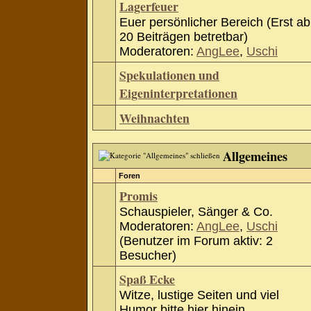
Lagerfeuer
Euer persönlicher Bereich (Erst ab
20 Beiträgen betretbar)
Moderatoren:
AngLee
,
Uschi
Spekulationen und
Eigeninterpretationen
Weihnachten
Allgemeines
Foren
Promis
Schauspieler, Sänger & Co.
Moderatoren:
AngLee
,
Uschi
(Benutzer im Forum aktiv: 2
Besucher)
Spaß Ecke
Witze, lustige Seiten und viel
Humor bitte hier hinein.