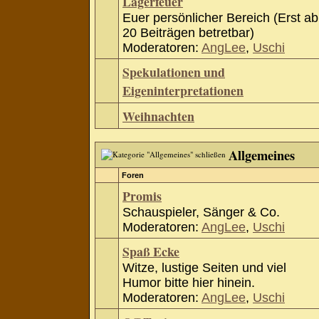
Lagerfeuer
Euer persönlicher Bereich (Erst ab
20 Beiträgen betretbar)
Moderatoren:
AngLee
,
Uschi
Spekulationen und
Eigeninterpretationen
Weihnachten
Allgemeines
Foren
Promis
Schauspieler, Sänger & Co.
Moderatoren:
AngLee
,
Uschi
Spaß Ecke
Witze, lustige Seiten und viel
Humor bitte hier hinein.
Moderatoren:
AngLee
,
Uschi