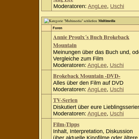
Moderatoren:
AngLee
,
Uschi
Multimedia
Foren
Annie Proulx´s Buch Brokeback
Mountain
Meinungen über das Buch und, od
Vergleiche zum Film
Moderatoren:
AngLee
,
Uschi
Brokeback Mountain -DVD-
Alles über den Film auf DVD
Moderatoren:
AngLee
,
Uschi
TV-Serien
Diskutiert über eure Lieblingsserie
Moderatoren:
AngLee
,
Uschi
Film-Tipps
Inhalt, Interpretation, Diskussion
über aktuelle Kinofilme oder ältere