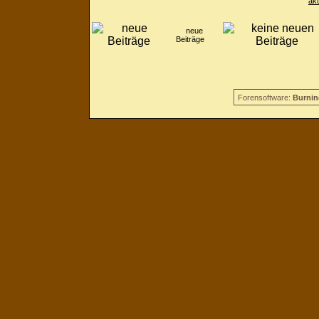
ak
neue
Beiträge
Forensoftware:
Burnin