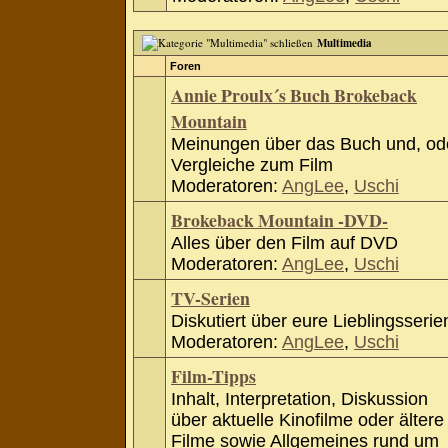
Multimedia
Foren
Annie Proulx´s Buch Brokeback
Mountain
Meinungen über das Buch und, od
Vergleiche zum Film
Moderatoren:
AngLee
,
Uschi
Brokeback Mountain -DVD-
Alles über den Film auf DVD
Moderatoren:
AngLee
,
Uschi
TV-Serien
Diskutiert über eure Lieblingsserie
Moderatoren:
AngLee
,
Uschi
Film-Tipps
Inhalt, Interpretation, Diskussion
über aktuelle Kinofilme oder ältere
Filme sowie Allgemeines rund um