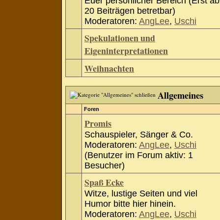
Euer persönlicher Bereich (Erst ab
20 Beiträgen betretbar)
Moderatoren:
AngLee
,
Uschi
Spekulationen und
Eigeninterpretationen
Weihnachten
Allgemeines
Foren
Promis
Schauspieler, Sänger & Co.
Moderatoren:
AngLee
,
Uschi
(Benutzer im Forum aktiv: 1
Besucher)
Spaß Ecke
Witze, lustige Seiten und viel
Humor bitte hier hinein.
Moderatoren:
AngLee
,
Uschi