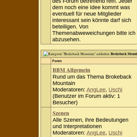
des Forum betreffend rein. Jeder
dem noch eine Idee kommt was
eventuell für neue Mitglieder
interessant sein könnte darf sich
beteiligen. Von
Themenabweweichungen bitte ich
abzusehen.
Brokeback Mount
Foren
BBM Allgemein
Rund um das Thema Brokeback
Mountain
Moderatoren:
AngLee
,
Uschi
(Benutzer im Forum aktiv: 1
Besucher)
Szenen
Alle Szenen, ihre Bedeutungen
und Interpretationen
Moderatoren:
AngLee
,
Uschi