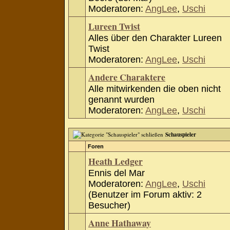
Moderatoren:
AngLee
,
Uschi
Lureen Twist
Alles über den Charakter Lureen
Twist
Moderatoren:
AngLee
,
Uschi
Andere Charaktere
Alle mitwirkenden die oben nicht
genannt wurden
Moderatoren:
AngLee
,
Uschi
Schauspieler
Foren
Heath Ledger
Ennis del Mar
Moderatoren:
AngLee
,
Uschi
(Benutzer im Forum aktiv: 2
Besucher)
Anne Hathaway