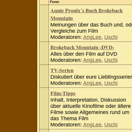
Foren
Annie Proulx´s Buch Brokeback
Mountain
Meinungen über das Buch und, od
Vergleiche zum Film
Moderatoren:
AngLee
,
Uschi
Brokeback Mountain -DVD-
Alles über den Film auf DVD
Moderatoren:
AngLee
,
Uschi
TV-Serien
Diskutiert über eure Lieblingsserie
Moderatoren:
AngLee
,
Uschi
Film-Tipps
Inhalt, Interpretation, Diskussion
über aktuelle Kinofilme oder ältere
Filme sowie Allgemeines rund um
das Thema Film
Moderatoren:
AngLee
,
Uschi