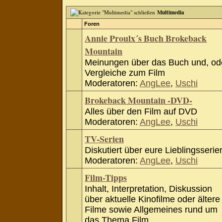
Multimedia
Foren
Annie Proulx´s Buch Brokeback
Mountain
Meinungen über das Buch und, od
Vergleiche zum Film
Moderatoren:
AngLee
,
Uschi
Brokeback Mountain -DVD-
Alles über den Film auf DVD
Moderatoren:
AngLee
,
Uschi
TV-Serien
Diskutiert über eure Lieblingsserie
Moderatoren:
AngLee
,
Uschi
Film-Tipps
Inhalt, Interpretation, Diskussion
über aktuelle Kinofilme oder ältere
Filme sowie Allgemeines rund um
das Thema Film