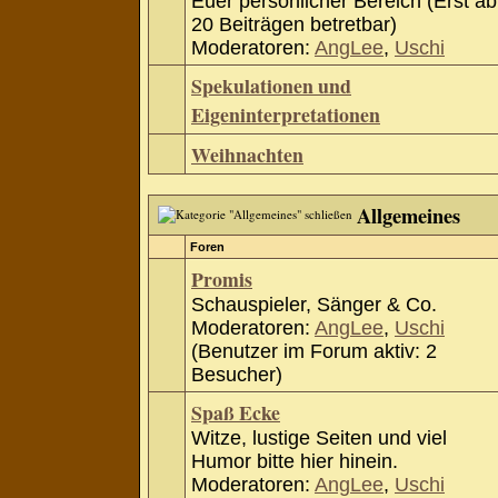
Euer persönlicher Bereich (Erst ab
20 Beiträgen betretbar)
Moderatoren:
AngLee
,
Uschi
Spekulationen und
Eigeninterpretationen
Weihnachten
Allgemeines
Foren
Promis
Schauspieler, Sänger & Co.
Moderatoren:
AngLee
,
Uschi
(Benutzer im Forum aktiv: 2
Besucher)
Spaß Ecke
Witze, lustige Seiten und viel
Humor bitte hier hinein.
Moderatoren:
AngLee
,
Uschi