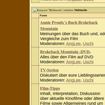
Multimedia
Foren
Annie Proulx´s Buch Brokeback
Mountain
Meinungen über das Buch und, od
Vergleiche zum Film
Moderatoren:
AngLee
,
Uschi
Brokeback Mountain -DVD-
Alles über den Film auf DVD
Moderatoren:
AngLee
,
Uschi
TV-Serien
Diskutiert über eure Lieblingsserie
Moderatoren:
AngLee
,
Uschi
Film-Tipps
Inhalt, Interpretation, Diskussion
über aktuelle Kinofilme oder ältere
Filme sowie Allgemeines rund um