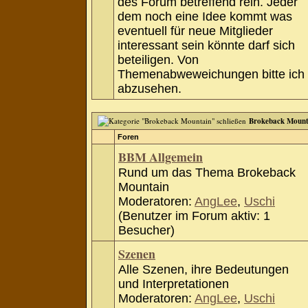
des Forum betreffend rein. Jeder
dem noch eine Idee kommt was
eventuell für neue Mitglieder
interessant sein könnte darf sich
beteiligen. Von
Themenabweweichungen bitte ich
abzusehen.
Brokeback Mount
Foren
BBM Allgemein
Rund um das Thema Brokeback
Mountain
Moderatoren:
AngLee
,
Uschi
(Benutzer im Forum aktiv: 1
Besucher)
Szenen
Alle Szenen, ihre Bedeutungen
und Interpretationen
Moderatoren:
AngLee
,
Uschi