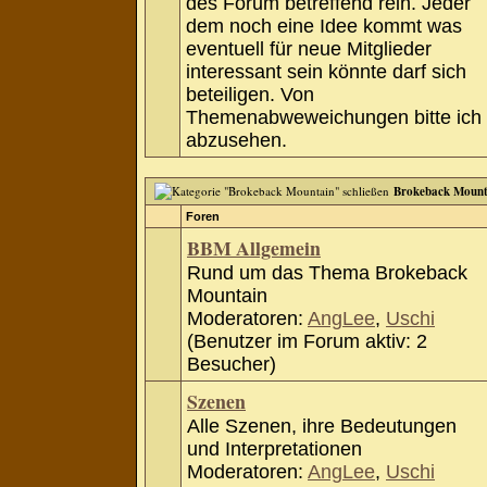
des Forum betreffend rein. Jeder
dem noch eine Idee kommt was
eventuell für neue Mitglieder
interessant sein könnte darf sich
beteiligen. Von
Themenabweweichungen bitte ich
abzusehen.
Brokeback Mount
Foren
BBM Allgemein
Rund um das Thema Brokeback
Mountain
Moderatoren:
AngLee
,
Uschi
(Benutzer im Forum aktiv: 2
Besucher)
Szenen
Alle Szenen, ihre Bedeutungen
und Interpretationen
Moderatoren:
AngLee
,
Uschi