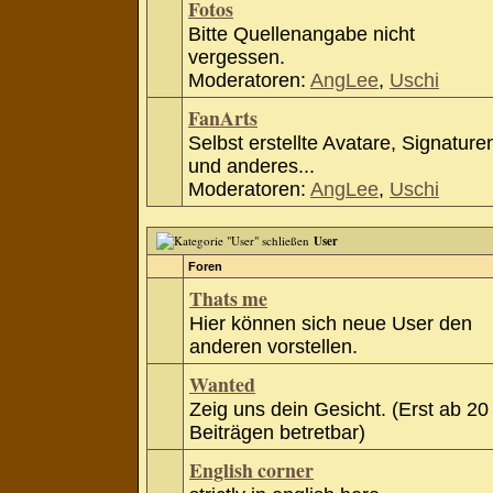
Fotos
Bitte Quellenangabe nicht
vergessen.
Moderatoren:
AngLee
,
Uschi
FanArts
Selbst erstellte Avatare, Signature
und anderes...
Moderatoren:
AngLee
,
Uschi
User
Foren
Thats me
Hier können sich neue User den
anderen vorstellen.
Wanted
Zeig uns dein Gesicht. (Erst ab 20
Beiträgen betretbar)
English corner