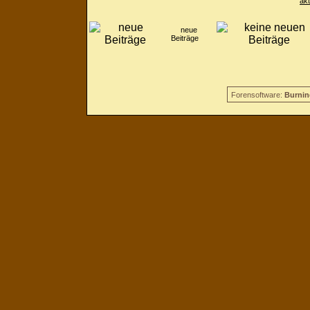
ak
neue
Beiträge
Forensoftware:
Burnin