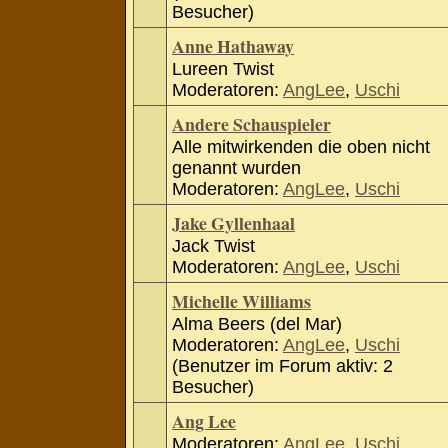
Besucher)
Anne Hathaway
Lureen Twist
Moderatoren:
AngLee
,
Uschi
Andere Schauspieler
Alle mitwirkenden die oben nicht
genannt wurden
Moderatoren:
AngLee
,
Uschi
Jake Gyllenhaal
Jack Twist
Moderatoren:
AngLee
,
Uschi
Michelle Williams
Alma Beers (del Mar)
Moderatoren:
AngLee
,
Uschi
(Benutzer im Forum aktiv: 2
Besucher)
Ang Lee
Moderatoren:
AngLee
,
Uschi