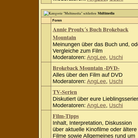
Multimedia
Foren
Annie Proulx´s Buch Brokeback
Mountain
Meinungen über das Buch und, od
Vergleiche zum Film
Moderatoren:
AngLee
,
Uschi
Brokeback Mountain -DVD-
Alles über den Film auf DVD
Moderatoren:
AngLee
,
Uschi
TV-Serien
Diskutiert über eure Lieblingsserie
Moderatoren:
AngLee
,
Uschi
Film-Tipps
Inhalt, Interpretation, Diskussion
über aktuelle Kinofilme oder ältere
Filme sowie Allgemeines rund um