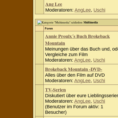
Ang Lee
Moderatoren:
AngLee
,
Uschi
Multimedia
Foren
Annie Proulx´s Buch Brokeback
Mountain
Meinungen über das Buch und, od
Vergleiche zum Film
Moderatoren:
AngLee
,
Uschi
Brokeback Mountain -DVD-
Alles über den Film auf DVD
Moderatoren:
AngLee
,
Uschi
TV-Serien
Diskutiert über eure Lieblingsserie
Moderatoren:
AngLee
,
Uschi
(Benutzer im Forum aktiv: 1
Besucher)