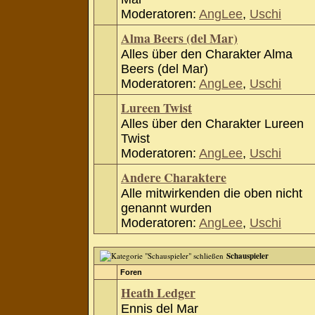
Moderatoren:
AngLee
,
Uschi
Alma Beers (del Mar)
Alles über den Charakter Alma
Beers (del Mar)
Moderatoren:
AngLee
,
Uschi
Lureen Twist
Alles über den Charakter Lureen
Twist
Moderatoren:
AngLee
,
Uschi
Andere Charaktere
Alle mitwirkenden die oben nicht
genannt wurden
Moderatoren:
AngLee
,
Uschi
Schauspieler
Foren
Heath Ledger
Ennis del Mar