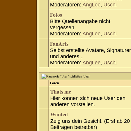
Moderatoren:
AngLee
,
Uschi
Fotos
Bitte Quellenangabe nicht
vergessen.
Moderatoren:
AngLee
,
Uschi
FanArts
Selbst erstellte Avatare, Signature
und anderes...
Moderatoren:
AngLee
,
Uschi
User
Foren
Thats me
Hier können sich neue User den
anderen vorstellen.
Wanted
Zeig uns dein Gesicht. (Erst ab 20
Beiträgen betretbar)