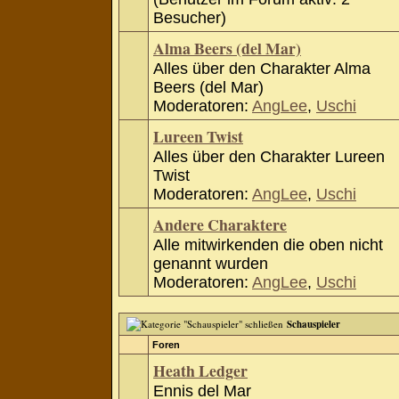
Besucher)
Alma Beers (del Mar)
Alles über den Charakter Alma
Beers (del Mar)
Moderatoren:
AngLee
,
Uschi
Lureen Twist
Alles über den Charakter Lureen
Twist
Moderatoren:
AngLee
,
Uschi
Andere Charaktere
Alle mitwirkenden die oben nicht
genannt wurden
Moderatoren:
AngLee
,
Uschi
Schauspieler
Foren
Heath Ledger
Ennis del Mar