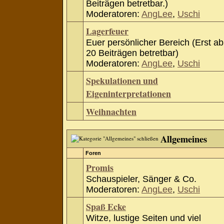
Beiträgen betretbar.)
Moderatoren:
AngLee
,
Uschi
Lagerfeuer
Euer persönlicher Bereich (Erst ab
20 Beiträgen betretbar)
Moderatoren:
AngLee
,
Uschi
Spekulationen und
Eigeninterpretationen
Weihnachten
Allgemeines
Foren
Promis
Schauspieler, Sänger & Co.
Moderatoren:
AngLee
,
Uschi
Spaß Ecke
Witze, lustige Seiten und viel