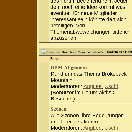
des Forum betreffend rein. Jeder
dem noch eine Idee kommt was
eventuell für neue Mitglieder
interessant sein könnte darf sich
beteiligen. Von
Themenabweweichungen bitte ich
abzusehen.
Brokeback Mount
Foren
BBM Allgemein
Rund um das Thema Brokeback
Mountain
Moderatoren:
AngLee
,
Uschi
(Benutzer im Forum aktiv: 2
Besucher)
Szenen
Alle Szenen, ihre Bedeutungen
und Interpretationen
Moderatoren:
AngLee
,
Uschi