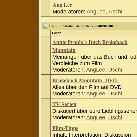
Ang Lee
Moderatoren:
AngLee
,
Uschi
Multimedia
Foren
Annie Proulx´s Buch Brokeback
Mountain
Meinungen über das Buch und, od
Vergleiche zum Film
Moderatoren:
AngLee
,
Uschi
Brokeback Mountain -DVD-
Alles über den Film auf DVD
Moderatoren:
AngLee
,
Uschi
TV-Serien
Diskutiert über eure Lieblingsserie
Moderatoren:
AngLee
,
Uschi
Film-Tipps
Inhalt, Interpretation, Diskussion