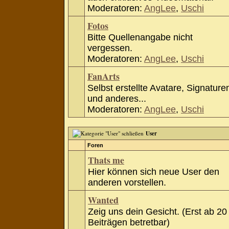
Moderatoren:
AngLee
,
Uschi
Fotos
Bitte Quellenangabe nicht
vergessen.
Moderatoren:
AngLee
,
Uschi
FanArts
Selbst erstellte Avatare, Signature
und anderes...
Moderatoren:
AngLee
,
Uschi
User
Foren
Thats me
Hier können sich neue User den
anderen vorstellen.
Wanted
Zeig uns dein Gesicht. (Erst ab 20
Beiträgen betretbar)