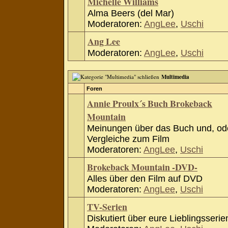
Michelle Williams
Alma Beers (del Mar)
Moderatoren:
AngLee
,
Uschi
Ang Lee
Moderatoren:
AngLee
,
Uschi
Multimedia
Foren
Annie Proulx´s Buch Brokeback
Mountain
Meinungen über das Buch und, od
Vergleiche zum Film
Moderatoren:
AngLee
,
Uschi
Brokeback Mountain -DVD-
Alles über den Film auf DVD
Moderatoren:
AngLee
,
Uschi
TV-Serien
Diskutiert über eure Lieblingsserie