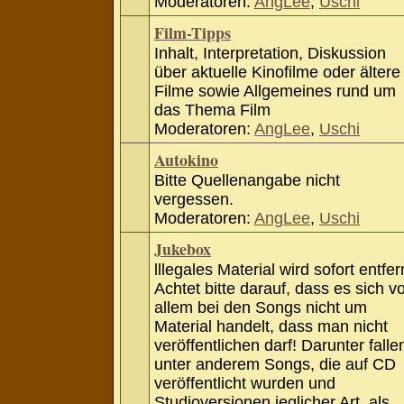
Moderatoren:
AngLee
,
Uschi
Film-Tipps
Inhalt, Interpretation, Diskussion
über aktuelle Kinofilme oder ältere
Filme sowie Allgemeines rund um
das Thema Film
Moderatoren:
AngLee
,
Uschi
Autokino
Bitte Quellenangabe nicht
vergessen.
Moderatoren:
AngLee
,
Uschi
Jukebox
lllegales Material wird sofort entfer
Achtet bitte darauf, dass es sich v
allem bei den Songs nicht um
Material handelt, dass man nicht
veröffentlichen darf! Darunter falle
unter anderem Songs, die auf CD
veröffentlicht wurden und
Studioversionen jeglicher Art, als