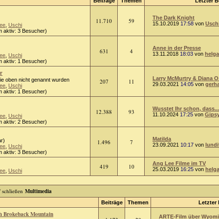
Beiträge
Themen
Letzter B
The Dark Knight
11.710
59
15.10.2019
17:58
von
Usch
ee
,
Uschi
 aktiv: 3 Besucher)
Anne in der Presse
631
4
13.11.2018
18:03
von
helga
ee
,
Uschi
 aktiv: 1 Besucher)
r
Larry McMurtry & Diana 
die oben nicht genannt wurden
207
11
29.03.2021
14:05
von
gerh
ee
,
Uschi
 aktiv: 1 Besucher)
Wusstet Ihr schon, dass...
12.388
93
11.10.2024
17:25
von
Gips
ee
,
Uschi
 aktiv: 2 Besucher)
Matilda
r)
1.496
7
23.09.2021
10:17
von
lundi
ee
,
Uschi
 aktiv: 3 Besucher)
Ang Lee Filme im TV
419
10
25.03.2019
16:25
von
helg
ee
,
Uschi
Multimedia
Beiträge
Themen
Letzter 
ch Brokeback Mountain
ARTE-Film über Wyomin