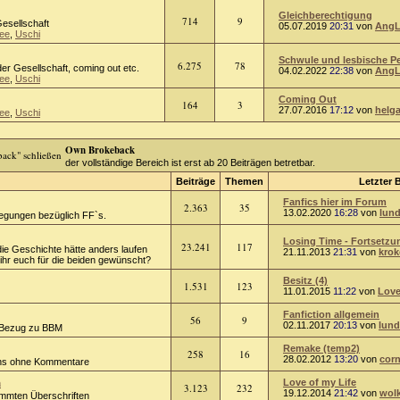
Gleichberechtigung
714
9
Gesellschaft
05.07.2019
20:31
von
AngL
ee
,
Uschi
Schwule und lesbische Per
6.275
78
er Gesellschaft, coming out etc.
04.02.2022
22:38
von
AngL
ee
,
Uschi
Coming Out
164
3
27.07.2016
17:12
von
helg
ee
,
Uschi
Own Brokeback
der vollständige Bereich ist erst ab 20 Beiträgen betretbar.
Beiträge
Themen
Letzter 
Fanfics hier im Forum
2.363
35
13.02.2020
16:28
von
lund
regungen bezüglich FF`s.
Losing Time - Fortsetzun
23.241
117
die Geschichte hätte anders laufen
21.11.2013
21:31
von
kro
hr euch für die beiden gewünscht?
Besitz (4)
1.531
123
11.01.2015
11:22
von
Love
Fanfiction allgemein
56
9
02.11.2017
20:13
von
lund
 Bezug zu BBM
Remake (temp2)
258
16
28.02.2012
13:20
von
corn
ions ohne Kommentare
n
Love of my Life
3.123
232
19.12.2014
21:42
von
wol
timmten Überschriften