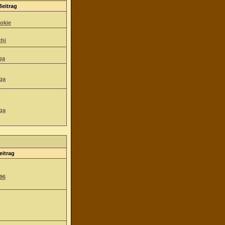
Beitrag
okie
hi
ga
ga
ga
eitrag
96