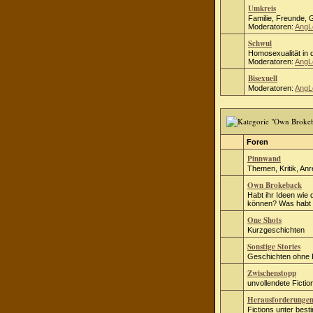
Umkreis
Familie, Freunde, 
Moderatoren:
AngL
Schwul
Homosexualität in d
Moderatoren:
AngL
Bisexuell
Moderatoren:
AngL
Foren
Pinnwand
Themen, Kritik, An
Own Brokeback
Habt ihr Ideen wie 
können? Was habt i
One Shots
Kurzgeschichten
Sonstige Stories
Geschichten ohne
Zwischenstopp
unvollendete Fict
Herausforderunge
Fictions unter bes