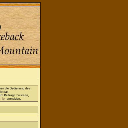
nen die Bedienung des
ie das
Um Beiträge zu lesen,
h
hier
anmelden.