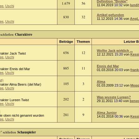
Definition "Brokie"
1.679
56
11.04.2019
10:32
von
lundi
ee
,
Uschi
Artikel gefunden
830
32
11.12.2015
14:36
von
AngL
ee
,
Uschi
Charaktere
Beiträge
Themen
Letzter B
Wollte Jack wirklich ...
656
12
rakter Jack Twist
12.12.2021
15:20
von
Kess
ee
,
Uschi
Ennis del Mar
885
11
rakter Ennis del Mar
01.03.2016
20:03
von
frank
ee
,
Uschi
ar)
Alma
105
3
rakter Alma Beers (del Mar)
01.03.2009
23:12
von
Mopp
ee
,
Uschi
Was wusste Lureen?
202
2
rakter Lureen Twist
29.11.2011
13:40
von
bened
ee
,
Uschi
e
Alma Junior
281
9
die oben nicht genannt wurden
14.01.2018
00:36
von
Kess
ee
,
Uschi
Schauspieler