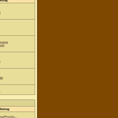
eitrag
i
Ossana
ardr
y
96
a
Beitrag
g/Proulx/...