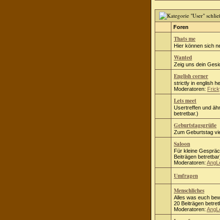
Foren
Thats me
Hier können sich n
Wanted
Zeig uns dein Gesic
English corner
strictly in english h
Moderatoren:
Frick
Lets meet
Usertreffen und ähn
betretbar.)
Geburtstagsgrüße
Zum Geburtstag vie
Saloon
Für kleine Gespräc
Beiträgen betretbar
Moderatoren:
AngL
Umfragen
Menschliches
Alles was euch bew
20 Beiträgen betret
Moderatoren:
AngL