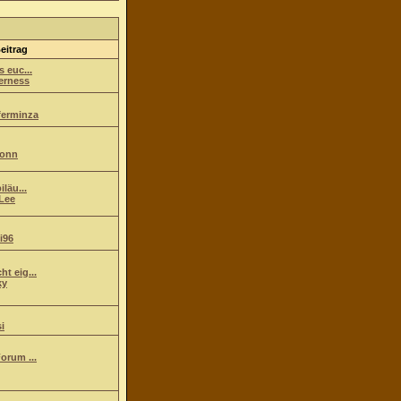
eitrag
s euc...
erness
ferminza
ionn
iläu...
Lee
i96
t eig...
ky
i
orum ...