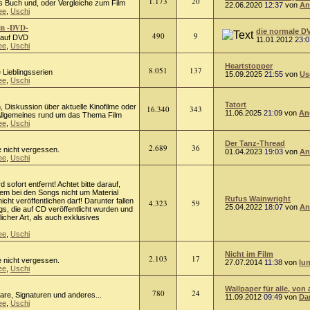
1.173
20
 Buch und, oder Vergleiche zum Film
22.06.2020
12:37
von
An
ee
,
Uschi
in -DVD-
die normale D
490
9
m auf DVD
11.01.2012
23:0
ee
,
Uschi
Heartstopper
8.051
137
 Lieblingsserien
15.09.2025
21:55
von
Us
ee
,
Uschi
Tatort
on, Diskussion über aktuelle Kinofilme oder
16.340
343
11.06.2025
21:09
von
An
 Allgemeines rund um das Thema Film
ee
,
Uschi
Der Tanz-Thread
2.689
36
e nicht vergessen.
01.04.2023
19:03
von
An
ee
,
Uschi
rd sofort entfernt! Achtet bitte darauf,
lem bei den Songs nicht um Material
Rufus Wainwright
cht veröffentlichen darf! Darunter fallen
4.323
59
25.04.2022
18:07
von
An
s, die auf CD veröffentlicht wurden und
licher Art, als auch exklusives
ee
,
Uschi
Nicht im Film
2.103
17
e nicht vergessen.
27.07.2014
11:38
von
lu
ee
,
Uschi
Wallpaper für alle, von 
780
24
tare, Signaturen und anderes...
11.09.2012
09:49
von
Da
ee
,
Uschi