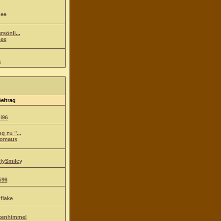
ee
sönli...
ee
a
Beitrag
i96
g zu "...
komaus
lySmiley
i96
flake
kenhimmel