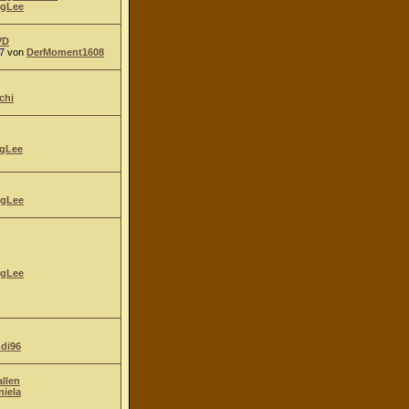
gLee
VD
7
von
DerMoment1608
chi
gLee
gLee
gLee
ndi96
allen
niela