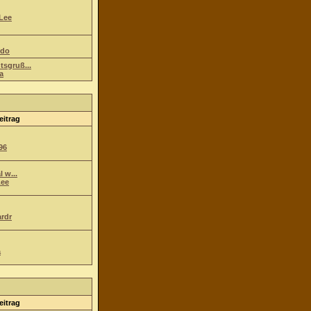
Lee
ndo
tsgruß...
a
eitrag
96
l w...
ee
ardr
a
eitrag