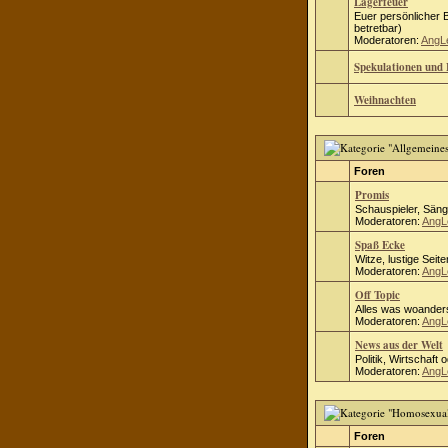
Lagerfeuer
Euer persönlicher B
betretbar)
Moderatoren:
AngL
Spekulationen und 
Weihnachten
Foren
Promis
Schauspieler, Säng
Moderatoren:
AngL
Spaß Ecke
Witze, lustige Seite
Moderatoren:
AngL
Off Topic
Alles was woanders
Moderatoren:
AngL
News aus der Welt
Politik, Wirtschaft 
Moderatoren:
AngL
Foren