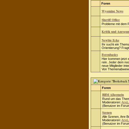
Foren
Wyoming News
Sheriff Office
Probleme mit dem Fo
Kritik und Anregu
Newbie Ecke
Ihr sucht ein Thema
Orientierung? Fragt 
Forenbasics
Hier kommen jetzt 
rein. Jeder dem no
neue Mitglieder inte
Von Themenabwewei
Foren
BBM Allgemein
Rund um das Them
Moderatoren:
AngL
(Benutzer im Forum
Szenen
Alle Szenen, ihre 
Moderatoren:
AngL
(Benutzer im Forum