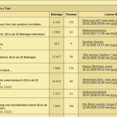
User
Beiträge
Themen
Letzter B
Hola que tal? (wie geht e
4.320
155
25.02.2025
09:55
von
wild
eue User den anderen vorstellen.
Weihnachtsfotos
2.902
83
10.03.2017
17:36
von
Pfef
ht. (Erst ab 20 Beiträgen betretbar)
English Stories
263
9
ere.
27.11.2011
12:17
von
Trac
y
"Ein letztes Treffen"-"Jub
12.617
50
liches (Erst ab 20 Beiträgen
05.10.2025
16:00
von
Ang
Happy Birthday, lundi
7.606
136
16.12.2020
08:32
von
lund
l Glück...
Vermisste User - was mach
he zwischendurch.(Erst ab 20
16.815
80
03.03.2024
16:35
von
Fric
)
ee
,
Uschi
Selbstständigkeit
1.212
43
26.07.2018
02:43
von
Kess
Ein Blick zurück: Unser F
egt und nachdenklich macht (Erst ab
7.065
186
12.09.2025
15:03
von
Eva
bar.)
ee
,
Uschi