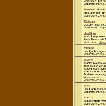
Meinungen über das
Moderatoren:
AngL
Brokeback Mounta
Alles über den Fil
Moderatoren:
AngL
TV-Serien
Diskutiert über eure
Moderatoren:
AngL
Film-Tipps
Inhalt, Interpretati
ältere Filme sowie
Moderatoren:
AngL
Autokino
Bitte Quellenangab
Moderatoren:
AngL
Jukebox
lllegales Material wi
dass es sich vor al
handelt, dass man ni
unter anderem Song
Studioversionen jeg
Videomaterial.
Moderatoren:
AngL
Fotos
Bitte Quellenangab
Moderatoren:
AngL
FanArts
Selbst erstellte Ava
Moderatoren:
AngL