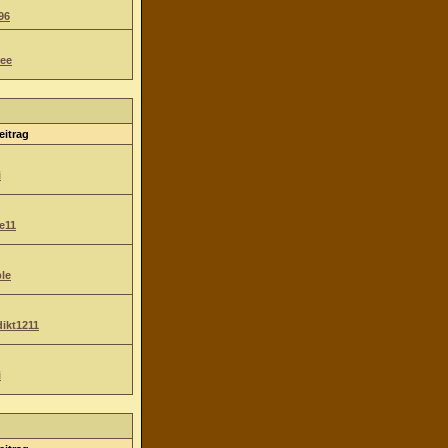
96
ee
eitrag
i
e11
le
ikt1211
i