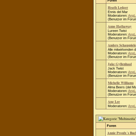
Foren
Heath Ledger
Ennis del Mar
Moderatoren:
AngL
(Benutzer im Forum
Anne Hathaway
Lureen Twist
Moderatoren:
AngL
(Benutzer im Forum
Andere Schauspiele
Alle mitwirkenden 
Moderatoren:
AngL
(Benutzer im Forum
Jake Gyllenhaal
Jack Twist
Moderatoren:
AngL
(Benutzer im Forum
Michelle Williams
Alma Beers (del Ma
Moderatoren:
AngL
(Benutzer im Forum
Ang Lee
Moderatoren:
AngL
Foren
Annie Proulx´s Bu