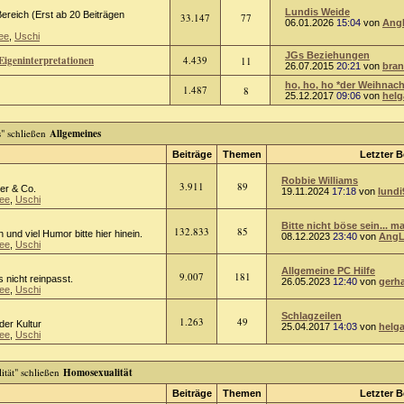
Lundis Weide
ereich (Erst ab 20 Beiträgen
33.147
77
06.01.2026
15:04
von
Ang
ee
,
Uschi
JGs Beziehungen
Eigeninterpretationen
4.439
11
26.07.2015
20:21
von
bra
ho, ho, ho *der Weihnach
1.487
8
25.12.2017
09:06
von
helg
Allgemeines
Beiträge
Themen
Letzter B
Robbie Williams
3.911
89
er & Co.
19.11.2024
17:18
von
lundi
ee
,
Uschi
Bitte nicht böse sein... ma
132.833
85
n und viel Humor bitte hier hinein.
08.12.2023
23:40
von
AngL
ee
,
Uschi
Allgemeine PC Hilfe
9.007
181
 nicht reinpasst.
26.05.2023
12:40
von
gerh
ee
,
Uschi
Schlagzeilen
1.263
49
oder Kultur
25.04.2017
14:03
von
helg
ee
,
Uschi
Homosexualität
Beiträge
Themen
Letzter B