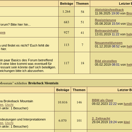
Beiträge
Themen
Letzter 
Aktivitätsfeedback
1.264
58
11.06.2025
19:00
von
Bro
Registrierung
683
51
05.08.2018
15:54
von
Usc
rum? Bitte hier hin...
Beitragsinhalte
ngen
927
41
13.01.2019
11:22
von
hel
Neuanmeldungen
113
7
 und findet es nicht? Euch fehlt die
01.12.2018
08:52
von
hel
hier.
ein paar Basics des Forum betreffend
Bild einstellen
117
18
ch eine Idee kommt was eventuell für
05.02.2019
08:01
von
hel
ressant sein könnte darf sich beteiligen.
chungen bitte ich abzusehen.
Brokeback Mountain
Beiträge
Themen
Letzter B
BBM als Oper
a Brokeback Mountain
10.816
146
09.02.2023
22:22
von
lundi
ee
,
Uschi
 aktiv: 1 Besucher)
2. Zeltnacht
Bedeutungen und Interpretationen
6.070
101
29.04.2019
19:24
von
kiwi
ee
,
Uschi
 aktiv: 1 Besucher)