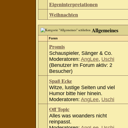
Eigeninterpretationen
Weihnachten
Allgemeines
Foren
Promis
Schauspieler, Sänger & Co.
Moderatoren:
AngLee
,
Uschi
(Benutzer im Forum aktiv: 2
Besucher)
Spaß Ecke
Witze, lustige Seiten und viel
Humor bitte hier hinein.
Moderatoren:
AngLee
,
Uschi
Off Topic
Alles was woanders nicht
reinpasst.
Moderatoren:
AngLee
,
Uschi