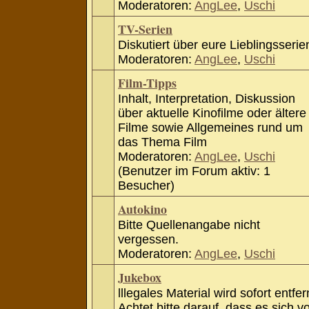
Moderatoren:
AngLee
,
Uschi
TV-Serien
Diskutiert über eure Lieblingsserie
Moderatoren:
AngLee
,
Uschi
Film-Tipps
Inhalt, Interpretation, Diskussion
über aktuelle Kinofilme oder ältere
Filme sowie Allgemeines rund um
das Thema Film
Moderatoren:
AngLee
,
Uschi
(Benutzer im Forum aktiv: 1
Besucher)
Autokino
Bitte Quellenangabe nicht
vergessen.
Moderatoren:
AngLee
,
Uschi
Jukebox
lllegales Material wird sofort entfer
Achtet bitte darauf, dass es sich v