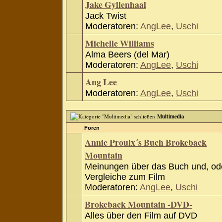
Jake Gyllenhaal
Jack Twist
Moderatoren:
AngLee
,
Uschi
Michelle Williams
Alma Beers (del Mar)
Moderatoren:
AngLee
,
Uschi
Ang Lee
Moderatoren:
AngLee
,
Uschi
Multimedia
Foren
Annie Proulx´s Buch Brokeback
Mountain
Meinungen über das Buch und, od
Vergleiche zum Film
Moderatoren:
AngLee
,
Uschi
Brokeback Mountain -DVD-
Alles über den Film auf DVD