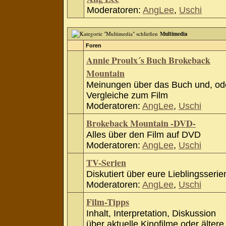
Moderatoren:
AngLee
,
Uschi
Multimedia
Foren
Annie Proulx´s Buch Brokeback
Mountain
Meinungen über das Buch und, od
Vergleiche zum Film
Moderatoren:
AngLee
,
Uschi
Brokeback Mountain -DVD-
Alles über den Film auf DVD
Moderatoren:
AngLee
,
Uschi
TV-Serien
Diskutiert über eure Lieblingsserie
Moderatoren:
AngLee
,
Uschi
Film-Tipps
Inhalt, Interpretation, Diskussion
über aktuelle Kinofilme oder ältere