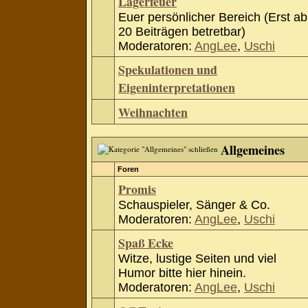
Lagerfeuer
Euer persönlicher Bereich (Erst ab
20 Beiträgen betretbar)
Moderatoren:
AngLee
,
Uschi
Spekulationen und
Eigeninterpretationen
Weihnachten
Allgemeines
Foren
Promis
Schauspieler, Sänger & Co.
Moderatoren:
AngLee
,
Uschi
Spaß Ecke
Witze, lustige Seiten und viel
Humor bitte hier hinein.
Moderatoren:
AngLee
,
Uschi