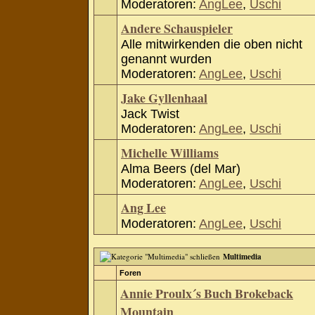
Moderatoren:
AngLee
,
Uschi
Andere Schauspieler
Alle mitwirkenden die oben nicht
genannt wurden
Moderatoren:
AngLee
,
Uschi
Jake Gyllenhaal
Jack Twist
Moderatoren:
AngLee
,
Uschi
Michelle Williams
Alma Beers (del Mar)
Moderatoren:
AngLee
,
Uschi
Ang Lee
Moderatoren:
AngLee
,
Uschi
Multimedia
Foren
Annie Proulx´s Buch Brokeback
Mountain