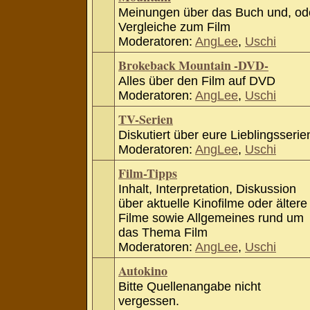
Meinungen über das Buch und, od
Vergleiche zum Film
Moderatoren:
AngLee
,
Uschi
Brokeback Mountain -DVD-
Alles über den Film auf DVD
Moderatoren:
AngLee
,
Uschi
TV-Serien
Diskutiert über eure Lieblingsserie
Moderatoren:
AngLee
,
Uschi
Film-Tipps
Inhalt, Interpretation, Diskussion
über aktuelle Kinofilme oder ältere
Filme sowie Allgemeines rund um
das Thema Film
Moderatoren:
AngLee
,
Uschi
Autokino
Bitte Quellenangabe nicht
vergessen.