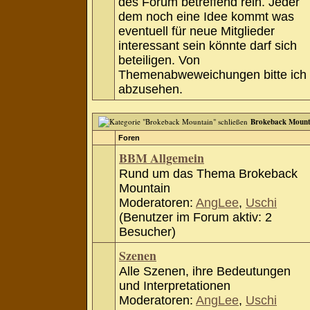
des Forum betreffend rein. Jeder
dem noch eine Idee kommt was
eventuell für neue Mitglieder
interessant sein könnte darf sich
beteiligen. Von
Themenabweweichungen bitte ich
abzusehen.
Brokeback Mount
Foren
BBM Allgemein
Rund um das Thema Brokeback
Mountain
Moderatoren:
AngLee
,
Uschi
(Benutzer im Forum aktiv: 2
Besucher)
Szenen
Alle Szenen, ihre Bedeutungen
und Interpretationen
Moderatoren:
AngLee
,
Uschi